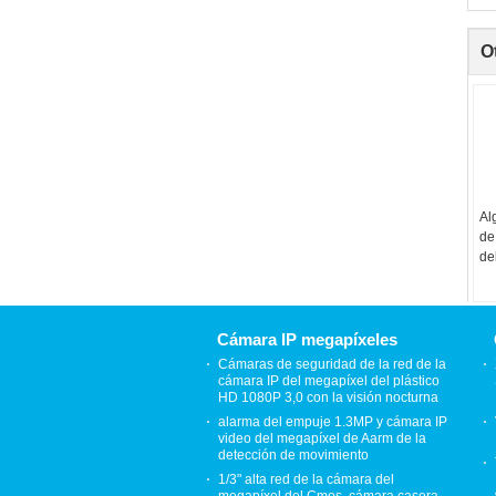
O
Al
de
de
ca
y 
mi
Cámara IP megapíxeles
Cámaras de seguridad de la red de la
cámara IP del megapíxel del plástico
HD 1080P 3,0 con la visión nocturna
alarma del empuje 1.3MP y cámara IP
video del megapíxel de Aarm de la
detección de movimiento
1/3" alta red de la cámara del