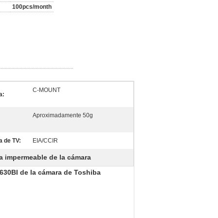
100pcs/month
C-MOUNT
a:
Aproximadamente 50g
a de TV:
EIA/CCIR
a impermeable de la cámara
8630BI de la cámara de Toshiba