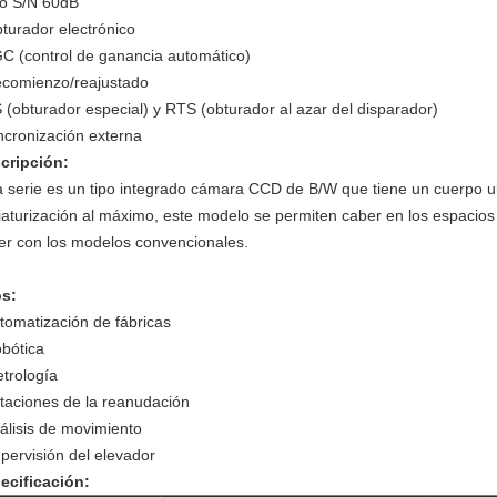
lto S/N 60dB
bturador electrónico
GC (control de ganancia automático)
ecomienzo/reajustado
S (obturador especial) y RTS (obturador al azar del disparador)
incronización externa
cripción:
a serie es un tipo integrado cámara CCD de B/W que tiene un cuerpo ult
iaturización al máximo, este modelo se permiten caber en los espacios
er con los modelos convencionales.
s:
utomatización de fábricas
obótica
etrología
staciones de la reanudación
nálisis de movimiento
upervisión del elevador
ecificación: