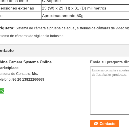
orte de la lente
C-Soporte
ensiones externas
29 (W) x 29 (H) x 31 (D) milímetros
so
Aproximadamente 50g
,
tiqueta:
Sistema de cámara a prueba de agua
sistemas de cámaras de video vi
istema de cámaras de vigilancia industrial
ontacto
hina Camera Systems Online
Envíe su pregunta di
arketplace
ersona de Contacto:
Ms.
eléfono:
86 20 13822260669