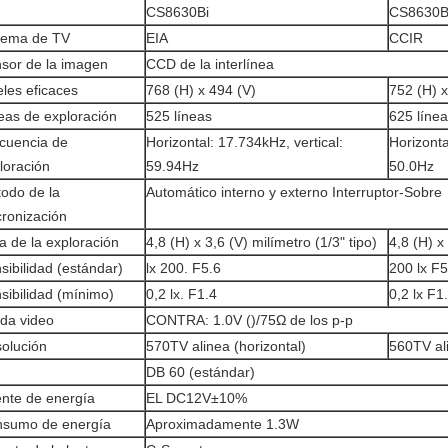
CS8630Bi
CS8630B
tema de TV
EIA
CCIR
sor de la imagen
CCD de la interlínea
eles eficaces
768 (H) x 494 (V)
752 (H) x
eas de exploración
525 líneas
625 líne
cuencia de
Horizontal: 17.734kHz, vertical:
Horizonta
loración
59.94Hz
50.0Hz
odo de la
Automático interno y externo Interruptor-Sobre
cronización
a de la exploración
4,8 (H) x 3,6 (V) milímetro (1/3" tipo)
4,8 (H) x
sibilidad (estándar)
lx 200. F5.6
200 lx F5
sibilidad (mínimo)
0,2 lx. F1.4
0,2 lx F1
ida video
CONTRA: 1.0V ()/75Ω de los p-p
olución
570TV alinea (horizontal)
560TV ali
DB 60 (estándar)
nte de energía
EL DC12V±10%
sumo de energía
Aproximadamente 1.3W