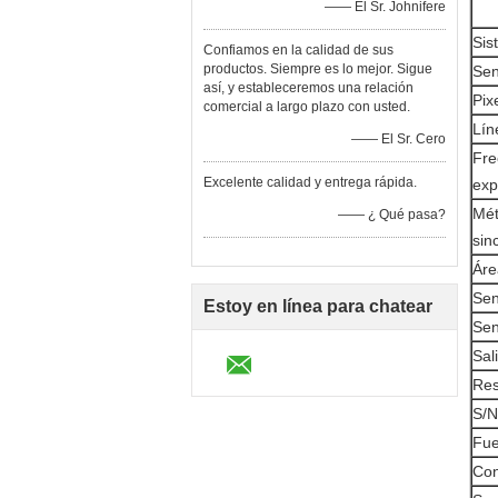
—— El Sr. Johnifere
Sis
Confiamos en la calidad de sus
productos. Siempre es lo mejor. Sigue
Sen
así, y estableceremos una relación
Pix
comercial a largo plazo con usted.
Lín
—— El Sr. Cero
Fre
Excelente calidad y entrega rápida.
exp
Mét
—— ¿ Qué pasa?
sin
Áre
Sen
Estoy en línea para chatear
Sen
ahora
Sal
Res
S/N
Fue
Con