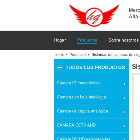
Merc
Alta
Hogar
Productos
Sobre nosotros
Inicio
Productos
Sistemas de cámaras de se
Si
TODOS LOS PRODUCTOS
Cámara IP megapíxeles
Cámara tipo bala analógica
Cámara de cúpula analógica
CÁMARA CCTV AHD
Cámara DV HD para deportes