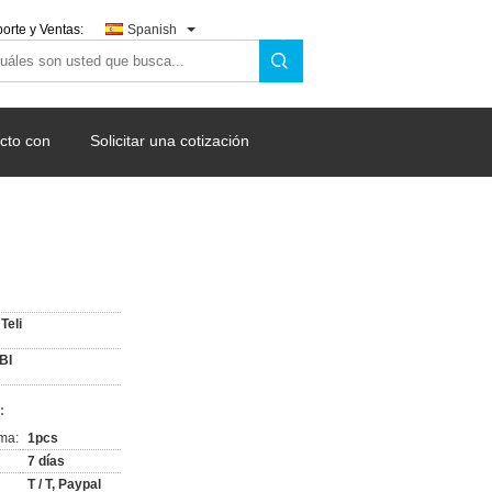
orte y Ventas:
Spanish
cto con
Solicitar una cotización
Teli
BI
:
ma:
1pcs
7 días
T / T, Paypal