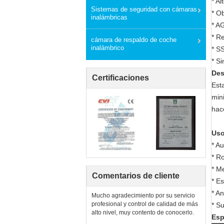
* A
Sistemas de seguridad con cámaras
* O
inalámbricas
* A
* R
cámara de respaldo de coche
inalámbrico
* S
* S
Des
Certificaciones
Est
min
hac
Uso
* A
* R
* M
Comentarios de cliente
* E
* A
Mucho agradecimiento por su servicio
profesional y control de calidad de más
* S
alto nivel, muy contento de conocerlo.
Esp