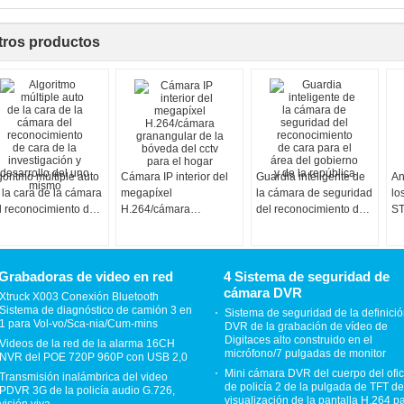
tros productos
goritmo múltiple auto
Cámara IP interior del
Guardia inteligente de
An
 la cara de la cámara
megapíxel
la cámara de seguridad
lo
l reconocimiento de
H.264/cámara
del reconocimiento de
ST
ra de la investigación
granangular de la
cara para el área del
CC
desarrollo del uno
bóveda del cctv para el
gobierno y de la
smo
hogar
república
Grabadoras de video en red
4 Sistema de seguridad de
cámara DVR
Xtruck X003 Conexión Bluetooth
Sistema de diagnóstico de camión 3 en
Sistema de seguridad de la definici
1 para Vol-vo/Sca-nia/Cum-mins
DVR de la grabación de vídeo de
Digitaces alto construido en el
Videos de la red de la alarma 16CH
micrófono/7 pulgadas de monitor
NVR del POE 720P 960P con USB 2,0
Mini cámara DVR del cuerpo del ofic
Transmisión inalámbrica del video
de policía 2 de la pulgada de TFT de
PDVR 3G de la policía audio G.726,
visualización de la pantalla H.264 p