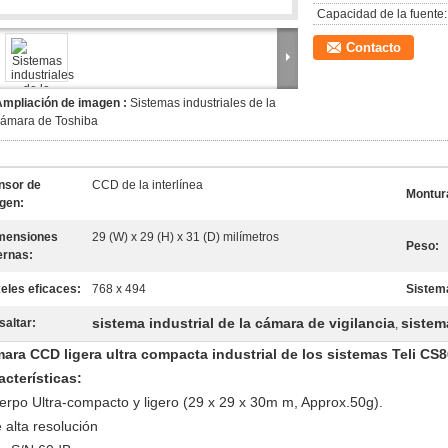
Capacidad de la fuente:
Contacto
Ampliación de imagen :
Sistemas industriales de la
cámara de Toshiba
nsor de
CCD de la interlínea
Montur
gen:
mensiones
29 (W) x 29 (H) x 31 (D) milímetros
Peso:
ernas:
xeles eficaces:
768 x 494
Sistem
sistema industrial de la cámara de vigilancia
sistem
saltar:
,
ara CCD ligera ultra compacta industrial de los sistemas Teli CS
acterísticas:
uerpo Ultra-compacto y ligero (29 x 29 x 30m m, Approx.50g).
 alta resolución