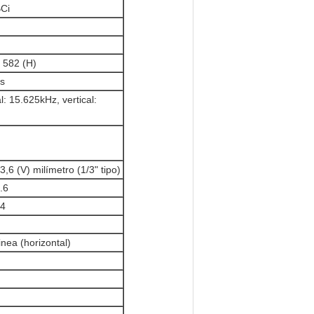
Ci
 582 (H)
as
l: 15.625kHz, vertical:
 3,6 (V) milímetro (1/3" tipo)
.6
.4
nea (horizontal)