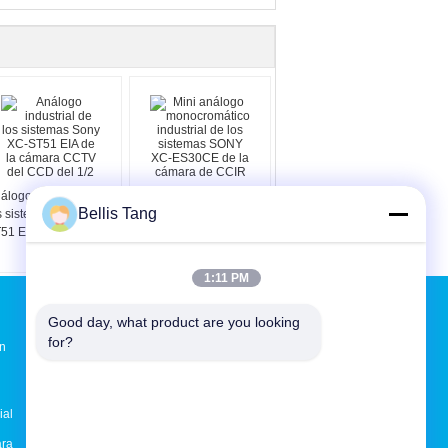
álogo industrial de
Mini análogo
Bellis Tang
s sistemas Sony XC-
monocromático
51 EIA de la cámara
industrial de los
TV del CCD del 1/2
sistemas SONY XC-
ES30CE de la cámara
1:11 PM
de CCIR
Solicitar una cotización
Good day, what product are you looking 
Envío
for?
ón
ial
E-Mail
Sitemap
|
ara