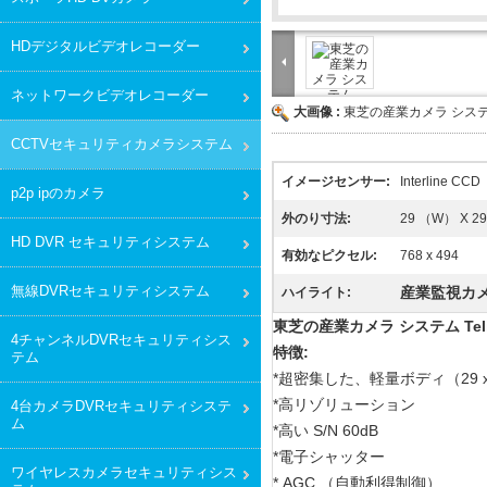
HDデジタルビデオレコーダー
ネットワークビデオレコーダー
大画像 :
東芝の産業カメラ シス
CCTVセキュリティカメラシステム
イメージセンサー:
Interline CCD
p2p ipのカメラ
外のり寸法:
29 （W） X 2
HD DVR セキュリティシステム
有効なピクセル:
768 x 494
無線DVRセキュリティシステム
産業監視カメ
ハイライト:
東芝の産業カメラ システム Teli
4チャンネルDVRセキュリティシス
特徴:
テム
*超密集した、軽量ボディ（29 x 29
*高リゾリューション
4台カメラDVRセキュリティシステ
ム
*高い S/N 60dB
*電子シャッター
ワイヤレスカメラセキュリティシス
* AGC （自動利得制御）