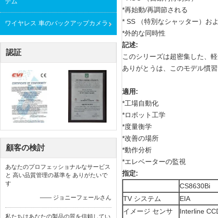
テム
*再始動/再調節される
* SS （特別なシャッター）お
ワイヤレス 車のバックアップカメラ
*外的な同時性
記述:
認証
このシリーズは超密集した、軽量
ありがとうは、このモデル慣習
適用:
*工場自動化
*ロボット工学
*度量衡学
*改善の場所
顧客の検討
*動作分析
*エレベーターの監視
あなたのプロフェッショナルなサービス
指定:
と 高い品質管理の基準を ありがたいで
す
CS8630Bi
—— ジョニーフェールさん
TV システム
EIA
イメージ センサ
Interline CC
私たちはあなたの製品の質を信頼してい