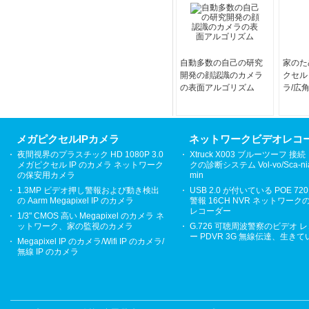
自動多数の自己の研究
家のた
開発の顔認識のカメラ
クセル 
の表面アルゴリズム
ラ/広角
カメラ
メガピクセルIPカメラ
ネットワークビデオレコ
夜間視界のプラスチック HD 1080P 3.0
Xtruck X003 ブルーツーフ 接
メガピクセル IP のカメラ ネットワーク
クの診断システム Vol-vo/Sca-ni
の保安用カメラ
min
1.3MP ビデオ押し警報および動き検出
USB 2.0 が付いている POE 720
の Aarm Megapixel IP のカメラ
警報 16CH NVR ネットワーク
レコーダー
1/3" CMOS 高い Megapixel のカメラ ネ
ットワーク、家の監視のカメラ
G.726 可聴周波警察のビデオ 
ー PDVR 3G 無線伝達、生き
Megapixel IP のカメラ/Wifi IP のカメラ/
無線 IP のカメラ