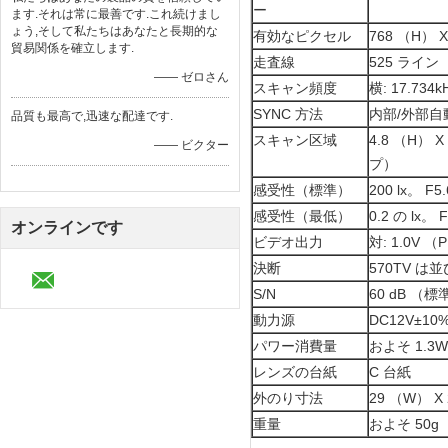
ー
ます.それは常に最善です.これ続けまし
ょう,そして私たちはあなたと長期的な
有効なピクセル
768 （H） X
貿易関係を確立します.
走査線
525 ライン
—— ゼロさん
スキャン頻度
横: 17.734k
SYNC 方法
内部/外部自
品質も最高で,迅速な配達です.
スキャン区域
4.8 （H） X
—— ビクター
プ）
感受性（標準）
200 lx。 F5.
感受性（最低）
0.2 の lx。 F
オンラインです
ビデオ出力
対: 1.0V （
決断
570TV は
S/N
60 dB （標
動力源
DC12V±10
パワー消費量
およそ 1.3W
レンズの台紙
C 台紙
外のり寸法
29 （W） X
重量
およそ 50g