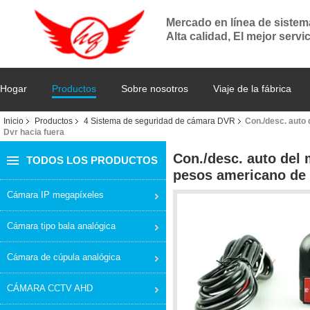
Mercado en línea de siste
Alta calidad, El mejor servi
Hogar
Productos
Sobre nosotros
Viaje de la fábrica
Inicio
Productos
4 Sistema de seguridad de cámara DVR
Con./desc. auto 
Dvr hacia fuera
Con./desc. auto del 
TODOS LOS PRODUCTOS
pesos americano de 
Cámara IP megapíxeles
Cámara tipo bala analógica
Cámara de cúpula analógica
CÁMARA CCTV AHD