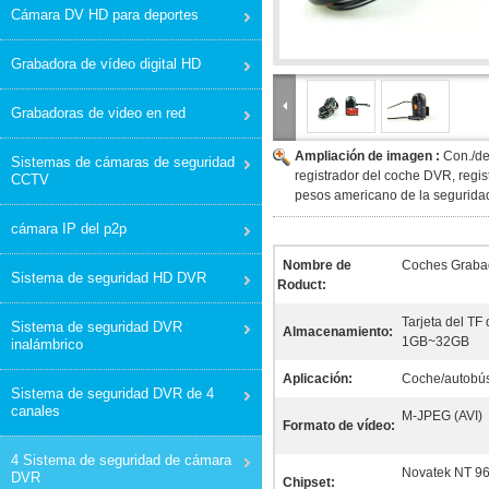
Cámara DV HD para deportes
Grabadora de vídeo digital HD
Grabadoras de video en red
Ampliación de imagen :
Con./de
Sistemas de cámaras de seguridad
registrador del coche DVR, regis
CCTV
pesos americano de la seguridad
cámara IP del p2p
Nombre de
Coches Graba
Sistema de seguridad HD DVR
Roduct:
Tarjeta del TF
Sistema de seguridad DVR
Almacenamiento:
1GB~32GB
inalámbrico
Aplicación:
Coche/autobús
Sistema de seguridad DVR de 4
canales
M-JPEG (AVI)
Formato de vídeo:
4 Sistema de seguridad de cámara
Novatek NT 9
DVR
Chipset: