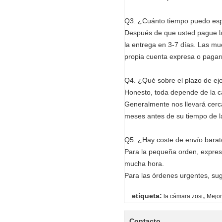
Q3. ¿Cuánto tiempo puedo esp
Después de que usted pague la 
la entrega en 3-7 días. Las mue
propia cuenta expresa o pagarn
Q4. ¿Qué sobre el plazo de ej
Honesto, toda depende de la ca
Generalmente nos llevará cerc
meses antes de su tiempo de l
Q5: ¿Hay coste de envío barat
Para la pequeña orden, expreso
mucha hora.
Para las órdenes urgentes, suge
,
etiqueta:
la cámara zosi
Mejor
Contacto