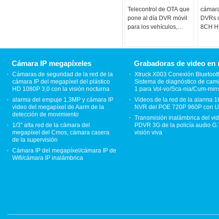
Telecontrol de OTA que
cámara
pone al día DVR móvil
DVRs 
para los vehículos,
8CH H.
sistema auto de la
AHD
cámara de DVR
Cámara IP megapíxeles
Grabadoras de video en 
Cámaras de seguridad de la red de la
Xtruck X003 Conexión Bluetoot
cámara IP del megapíxel del plástico
Sistema de diagnóstico de cam
HD 1080P 3,0 con la visión nocturna
1 para Vol-vo/Sca-nia/Cum-min
alarma del empuje 1.3MP y cámara IP
Videos de la red de la alarma 
video del megapíxel de Aarm de la
NVR del POE 720P 960P con U
detección de movimiento
Transmisión inalámbrica del vi
1/3" alta red de la cámara del
PDVR 3G de la policía audio G.
megapíxel del Cmos, cámara casera
visión viva
de la supervisión
Cámara IP del megapíxel/cámara IP de
Wifi/cámara IP inalámbrica