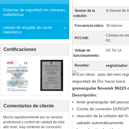
Sistemas de seguridad con cámaras
Sensor de la
G-Sensor de 3
inalámbricas
colisión:
Frecuencia video:
30 marcos
cámara de respaldo de coche
inalámbrico
Cámara no mot
PCCAM:
PC
Certificaciones
Voltaje de
DC 5V 1A
funcionamiento:
registrador
Resaltar:
granangular Novatek 96223 d
Descripción:
lente granangular del pesca
Comentarios de cliente
Coche de conexión DVR/GPS 
reacción de la colisión del G
Mucho agradecimiento por su servicio
profesional y control de calidad de más
salvado automáticamente
alto nivel, muy contento de conocerlo.