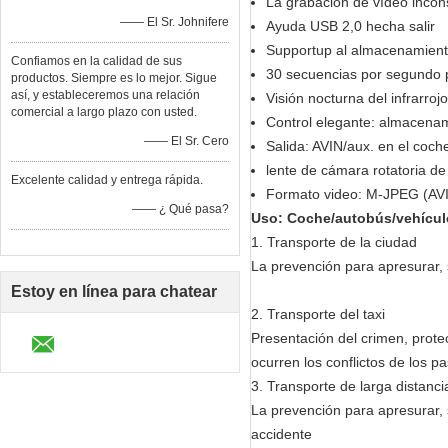
La grabación de vídeo incons
—— El Sr. Johnifere
Ayuda USB 2,0 hecha salir
Supportup al almacenamient
Confiamos en la calidad de sus
30 secuencias por segundo par
productos. Siempre es lo mejor. Sigue
así, y estableceremos una relación
Visión nocturna del infrarroj
comercial a largo plazo con usted.
Control elegante: almacenam
—— El Sr. Cero
Salida: AVIN/aux. en el coc
lente de cámara rotatoria d
Excelente calidad y entrega rápida.
Formato video: M-JPEG (AVI
—— ¿ Qué pasa?
Uso: Coche/autobús/vehícul
1.
Transporte de la ciudad
La prevención para apresurar, 
Estoy en línea para chatear
2.
Transporte del taxi
ahora
Presentación del crimen, prote
ocurren los conflictos de los p
3.
Transporte de larga distanci
La prevención para apresurar,
accidente