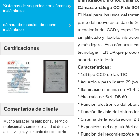
Mini análogo monocromático
Sistemas de seguridad con cámaras
Cámara análoga CCIR de SO
inalámbricas
El ideal para los usos del tra
parte del nuevo estándar de S
cámara de respaldo de coche
inalámbrico
tecnología del CCD y especific
simplificado y flexible, vibrac
y más ligero. Esta cámara incor
Certificaciones
tecnología TENIDA que proporci
soporte de la lente.
Características:
* 1/3 tipo CCD de las TIC
* Acuerdo y peso ligero: 29 (w) 
* Iluminación mínima en F1.4: 0
* Alto ratio de S/N: DB 60
* Función electrónica del obtu
Comentarios de cliente
* Función flexible del obturado
* Sistema de la exploración: 2:
Mucho agradecimiento por su servicio
* Exposición del capítulo/del 
profesional y control de calidad de más
alto nivel, muy contento de conocerlo.
* Función del recomienzo/de r