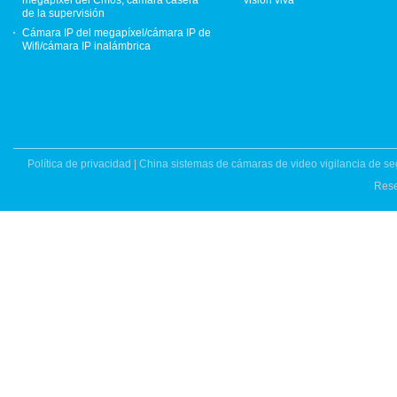
megapíxel del Cmos, cámara casera
visión viva
de la supervisión
Cámara IP del megapíxel/cámara IP de
Wifi/cámara IP inalámbrica
Política de privacidad
|
China sistemas de cámaras de video vigilancia de s
Rese