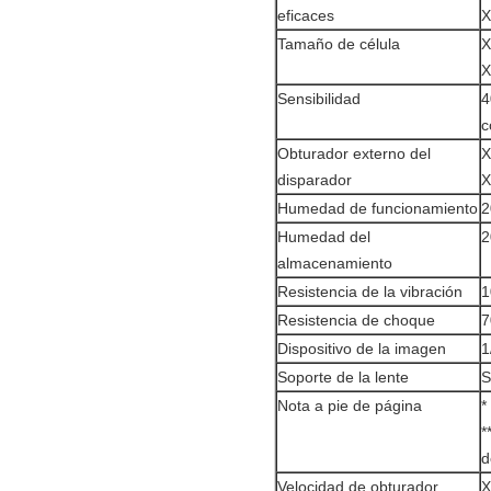
eficaces
X
Tamaño de célula
X
X
Sensibilidad
4
c
Obturador externo del
X
disparador
X
Humedad de funcionamiento
2
Humedad del
2
almacenamiento
Resistencia de la vibración
1
Resistencia de choque
7
Dispositivo de la imagen
1
Soporte de la lente
S
Nota a pie de página
*
*
d
Velocidad de obturador
X