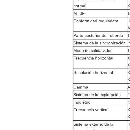
normal
X
MTBF
1
Conformidad reguladora
U
A
Parte posterior del reborde
1
Sistema de la sincronización
I
Modo de salida video
1
Frecuencia horizontal
X
X
Resolución horizontal
X
X
Gamma
A
Sistema de la exploración
2
Inquietud
m
Frecuencia vertical
X
X
Sistema externo de la
H