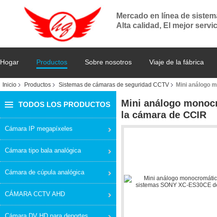
Mercado en línea de siste
Alta calidad, El mejor servi
Hogar
Productos
Sobre nosotros
Viaje de la fábrica
Inicio
Productos
Sistemas de cámaras de seguridad CCTV
Mini análogo 
Mini análogo monocr
TODOS LOS PRODUCTOS
la cámara de CCIR
Cámara IP megapíxeles
Cámara tipo bala analógica
Cámara de cúpula analógica
CÁMARA CCTV AHD
Cámara DV HD para deportes