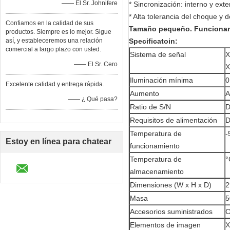
—— El Sr. Johnifere
* Sincronización: interno y ext
* Alta tolerancia del choque y d
Confiamos en la calidad de sus
Tamaño pequeño. Funcionam
productos. Siempre es lo mejor. Sigue
así, y estableceremos una relación
Specificatoin:
comercial a largo plazo con usted.
Sistema de señal
X
—— El Sr. Cero
X
Iluminación mínima
0
Excelente calidad y entrega rápida.
Aumento
A
—— ¿ Qué pasa?
Ratio de S/N
D
Requisitos de alimentación
D
Temperatura de
-
Estoy en línea para chatear
funcionamiento
Temperatura de
°
ahora
almacenamiento
Dimensiones (W x H x D)
2
Masa
5
Accesorios suministrados
C
Elementos de imagen
X