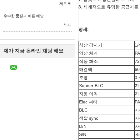
—— 제로 씨
8. 세계적으로 유명한 공급자
우수한 품질과 빠른 배송
—— 빅터
명세:
심상 감지기
1
제가 지금 온라인 채팅 해요
영상 체계
PA
작동 화소
72
해결책
60
조명
0.
Supoer BLC
자
자동 이익
자
Elec 셔터
PA
BLC
자
색깔 sync
자
D/N
자
S/N
≥