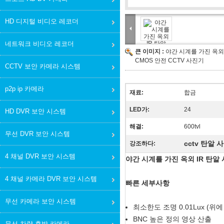
HD 디지털 비디오 레코더
네트워크 비디오 레코더
큰 이미지 :
야간 시계를 가진 옥외 I
CMOS 안전 CCTV 사진기
CCTV 보안 카메라 시스템
p2p ip 카메라
재료:
합금
LED가:
24
HD DVR 보안 시스템
해결:
600tvl
무선 DVR 보안 시스템
cctv 탄알 
강조하다:
4 채널 DVR 보안 시스템
야간 시계를 가진 옥외 IR 탄알 사
4 채널 카메라 DVR 보안 시스템
빠른 세부사항
무선 카메라 보안 시스템
최소한도 조명 0.01Lux (위에 0
BNC 높은 정의 영상 산출
무선 차량 후방 카메라