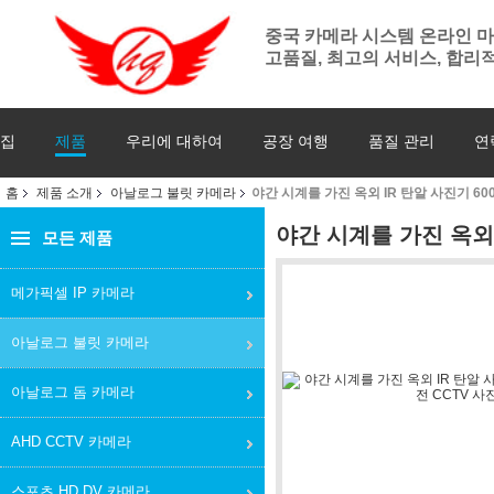
중국 카메라 시스템 온라인 
고품질, 최고의 서비스, 합리적
집
제품
우리에 대하여
공장 여행
품질 관리
연
홈
제품 소개
아날로그 불릿 카메라
야간 시계를 가진 옥외 IR 탄알 사진기 600
야간 시계를 가진 옥외 I
모든 제품
메가픽셀 IP 카메라
아날로그 불릿 카메라
아날로그 돔 카메라
AHD CCTV 카메라
스포츠 HD DV 카메라