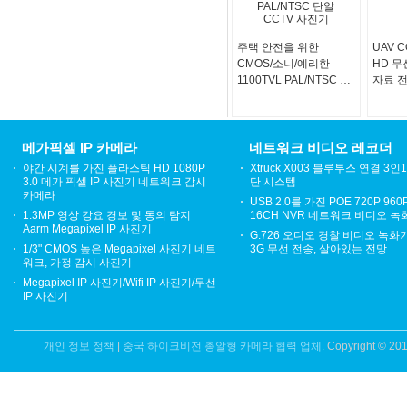
주택 안전을 위한
UAV 
CMOS/소니/예리한
HD 무
1100TVL PAL/NTSC 탄
자료 
알 CCTV 사진기
메가픽셀 IP 카메라
네트워크 비디오 레코더
야간 시계를 가진 플라스틱 HD 1080P
Xtruck X003 블루투스 연결 3인
3.0 메가 픽셀 IP 사진기 네트워크 감시
단 시스템
카메라
USB 2.0를 가진 POE 720P 96
1.3MP 영상 강요 경보 및 동의 탐지
16CH NVR 네트워크 비디오 녹
Aarm Megapixel IP 사진기
G.726 오디오 경찰 비디오 녹화기
1/3" CMOS 높은 Megapixel 사진기 네트
3G 무선 전송, 살아있는 전망
워크, 가정 감시 사진기
Megapixel IP 사진기/Wifi IP 사진기/무선
IP 사진기
개인 정보 정책
|
중국 하이크비전 총알형 카메라 협력 업체.
Copyright © 201