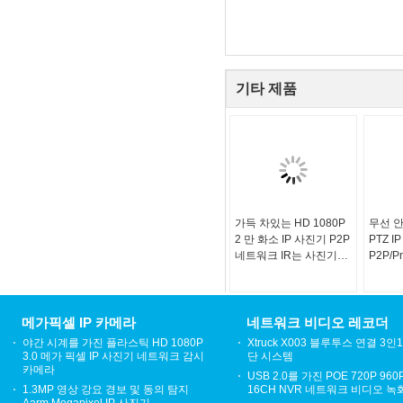
기타 제품
가득 차있는 HD 1080P
무선 안
2 만 화소 IP 사진기 P2P
PTZ I
네트워크 IR는 사진기를
P2P/
잘랐습니다
진기
메가픽셀 IP 카메라
네트워크 비디오 레코더
야간 시계를 가진 플라스틱 HD 1080P
Xtruck X003 블루투스 연결 3인
3.0 메가 픽셀 IP 사진기 네트워크 감시
단 시스템
카메라
USB 2.0를 가진 POE 720P 96
1.3MP 영상 강요 경보 및 동의 탐지
16CH NVR 네트워크 비디오 녹