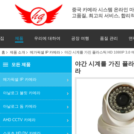
중국 카메라 시스템 온라인 
고품질, 최고의 서비스, 합리적
집
제품
우리에 대하여
공장 여행
품질 관리
연
홈
제품 소개
메가픽셀 IP 카메라
야간 시계를 가진 플라스틱 HD 1080P 3.0
야간 시계를 가진 플라스
모든 제품
라
메가픽셀 IP 카메라
아날로그 불릿 카메라
아날로그 돔 카메라
AHD CCTV 카메라
스포츠 HD DV 카메라