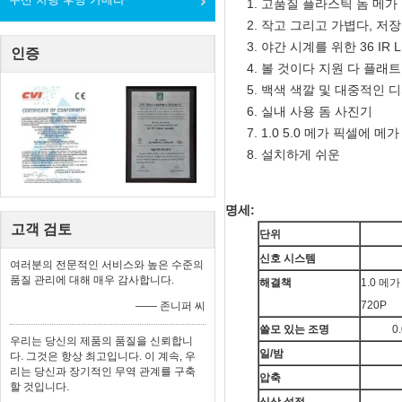
고품질 플라스틱 돔 메가 
작고 그리고 가볍다, 저
야간 시계를 위한 36 IR L
인증
볼 것이다 지원 다 플래
백색 색깔 및 대중적인 
실내 사용 돔 사진기
1.0 5.0 메가 픽셀에 메
설치하게 쉬운
명세:
고객 검토
단위
신호 시스템
여러분의 전문적인 서비스와 높은 수준의
품질 관리에 대해 매우 감사합니다.
해결책
1.0 메
720P
—— 존니퍼 씨
쓸모 있는 조명
0
우리는 당신의 제품의 품질을 신뢰합니
일/밤
다. 그것은 항상 최고입니다. 이 계속, 우
리는 당신과 장기적인 무역 관계를 구축
압축
할 것입니다.