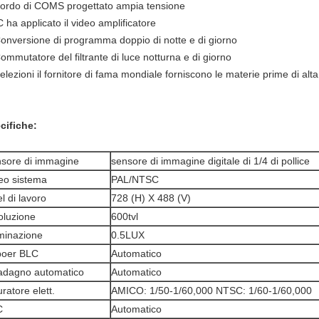
Bordo di COMS progettato ampia tensione
C ha applicato il video amplificatore
Conversione di programma doppio di notte e di giorno
ommutatore del filtrante di luce notturna e di giorno
elezioni il fornitore di fama mondiale forniscono le materie prime di alta
cifiche:
sore di immagine
sensore di immagine digitale di 1/4 di pollice
eo sistema
PAL/NTSC
el di lavoro
728 (H) X 488 (V)
oluzione
600tvl
uminazione
0.5LUX
poer BLC
Automatico
dagno automatico
Automatico
uratore elett.
AMICO: 1/50-1/60,000 NTSC: 1/60-1/60,000
C
Automatico