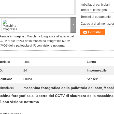
Imballaggi particolari:
Tempi di consegna:
Termini di pagamento:
Capacità di alimentazio
Contatto
Grande immagine :
Macchina fotografica all'aperto del
CTV di sicurezza della macchina fotografica 600tvl
MOS della pallottola di IR con visione notturna
teriale:
Lega
Lente:
D:
24
Impermeabile:
soluzione:
600tvl
Senser:
macchina fotografica della pallottola del cctv
Macchi
idenziare:
,
china fotografica all'aperto del CCTV di sicurezza della macchina 
IR con visione notturna