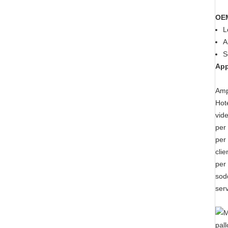
OEM
L
A
S
App
Amp
Hote
vide
per 
per 
clie
per 
sodd
serv