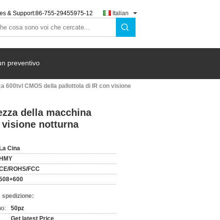
es & Support:
86-755-29455975-12
Italian
un preventivo
a 600tvl CMOS della pallottola di IR con visione
rezza della macchina
 visione notturna
La Cina
HMY
CE/ROHS/FCC
508+600
 spedizione:
mo:
50pz
Get latest Price