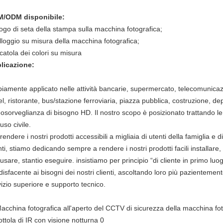
/ODM disponibile:
ogo di seta della stampa sulla macchina fotografica;
lloggio su misura della macchina fotografica;
catola dei colori su misura
licazione:
iamente applicato nelle attività bancarie, supermercato, telecomunicaz
l, ristorante, bus/stazione ferroviaria, piazza pubblica, costruzione, de
osorveglianza di bisogno HD. Il nostro scopo è posizionato trattando le 
uso civile.
rendere i nostri prodotti accessibili a migliaia di utenti della famiglia e
nti, stiamo dedicando sempre a rendere i nostri prodotti facili installar
usare, stantio eseguire. insistiamo per principio “di cliente in primo luo
isfacente ai bisogni dei nostri clienti, ascoltando loro più pazientemen
izio superiore e supporto tecnico.