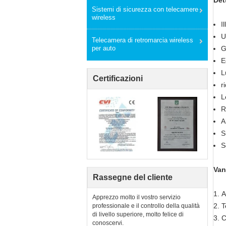
Det
Sistemi di sicurezza con telecamere
wireless
I
U
Telecamera di retromarcia wireless
per auto
G
E
L
Certificazioni
r
L
R
A
S
S
Van
Rassegne del cliente
1. A
Apprezzo molto il vostro servizio
2. T
professionale e il controllo della qualità
di livello superiore, molto felice di
3. C
conoscervi.