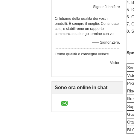
4. 
—— Signor Johnifere
5. I
6. 
Ci fidiamo della qualità dei vostri
prodotti. È sempre il meglio. Continuate
7. C
così, e stabiliremo un rapporto
8. S
commerciale a lungo termine con voi.
—— Signor Zero.
Spe
Ottima qualità e consegna veloce.
—— Victor.
Sen
Vid
Pix
Sono ora online in chat
Ris
Ill
Su
Gua
Ott
BL