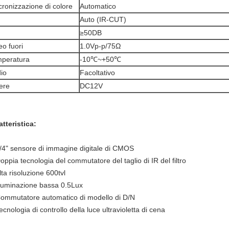
cronizzazione di colore
Automatico
N
Auto (IR-CUT)
≥50DB
eo fuori
1.0Vp-p/75Ω
peratura
-10℃~+50℃
io
Facoltativo
ere
DC12V
atteristica:
1/4" sensore di immagine digitale di CMOS
oppia tecnologia del commutatore del taglio di IR del filtro
lta risoluzione 600tvl
illuminazione bassa 0.5Lux
Commutatore automatico di modello di D/N
ecnologia di controllo della luce ultravioletta di cena