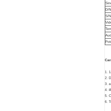
Sin
D/
S/N
Vid
Tem
Aud
Pot
Car
1. 
2. D
3. a
4. 
5. 
6. T