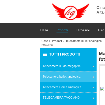
Cina
Alta
Casa
Prodotti
Circa noi
Giro
Casa
Prodotti
Telecamera bullet analogica
notturna
Ma
TUTTI I PRODOTTI
fo
Telecamera IP da megapixel
Telecamera bullet analogica
Telecamera Dome Analogica
TELECAMERA TVCC AHD