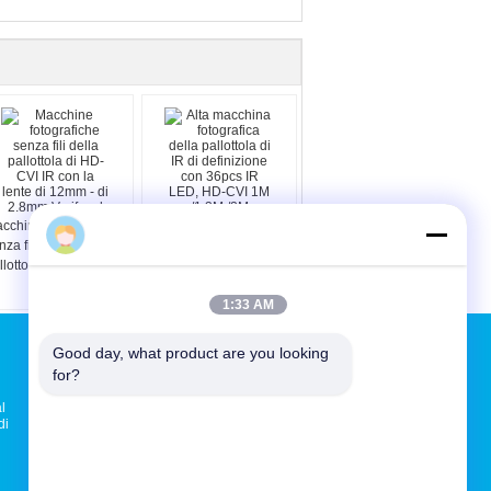
cchine fotografiche
Alta macchina
Bellis Tang
nza fili della
fotografica della
llottola di HD-CVI IR
pallottola di IR di
n la lente di 12mm -
definizione con 36pcs
1:33 AM
 2.8mm Verifocal
IR LED, HD-CVI 1M
/1.3M /2M
Richiedere un preventivo
Good day, what product are you looking 
for?
Invia
l
di
E-Mail
Sitemap
|