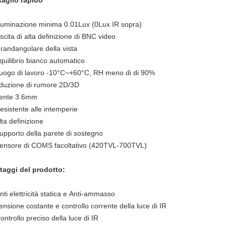
taglio rapido
lluminazione minima 0.01Lux (0Lux IR sopra)
scita di alta definizione di BNC video
randangolare della vista
quilibrio bianco automatico
uogo di lavoro -10°C~+60°C, RH meno di di 90%
iduzione di rumore 2D/3D
ente 3.6mm
esistente alle intemperie
lta definizione
upporto della parete di sostegno
ensore di COMS facoltativo (420TVL-700TVL)
taggi del prodotto:
nti elettricità statica e Anti-ammasso
ensione costante e controllo corrente della luce di IR
ontrollo preciso della luce di IR