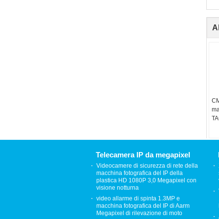
Al
CM
ma
TA
del
de
si
Telecamera IP da megapixel
Videocamere di sicurezza di rete della
macchina fotografica del IP della
plastica HD 1080P 3,0 Megapixel con
visione notturna
video allarme di spinta 1.3MP e
macchina fotografica del IP di Aarm
Megapixel di rilevazione di moto