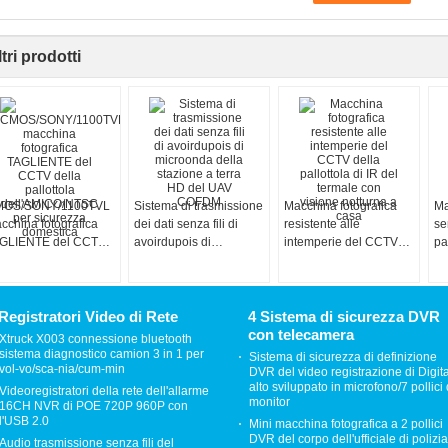
tri prodotti
OS/SONY/1100TVL
Sistema di trasmissione
Macchina fotografica
Ma
cchina fotografica
dei dati senza fili di
resistente alle
se
GLIENTE del CCTV
avoirdupois di
intemperie del CCTV
pa
la pallottola
microonda della
della pallottola di IR del
co
ll'AMICO/NTSC per
stazione a terra HD del
termale con visione
di
curezza domestica
UAV COFDM
notturna a casa
Registratori Video di Rete
4 Sistema di sicurezza DVR
con telecamera
Xtruck X003 connessione bluetooth
sistema diagnostico camion 3 in 1 per
Sistema di sicurezza di definizione
vol-vo/sca-nia/cum-min
DVR del video registrazione di Digita
alto sviluppato in microfono/7 pollici 
Videoregistratori della rete dell'allarme
monitor
16CH NVR di POE 720P 960P con
l'USB 2.0
Mini macchina fotografica a 2 pollici
DVR del corpo dell'ufficiale di polizia
Audio trasmissione senza fili del