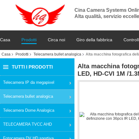
Cina Camera Systems Onli
Alta qualità, servizio eccel
Casa
Prodotti
Circa noi
Giro della fabbrica
Controll
Casa
Prodotti
Telecamera bullet analogica
Alta macchina fotografica dell
Alta macchina fotogra
TUTTI I PRODOTTI
LED, HD-CVI 1M /1.3
Telecamera IP da megapixel
Telecamera bullet analogica
Telecamera Dome Analogica
TELECAMERA TVCC AHD
Fotocamera DV HD sportiva