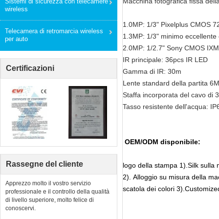
Macchina fotografica fissa dell
Sistemi di sicurezza con telecamere
wireless
1.0MP: 1/3" Pixelplus CMOS 7
Telecamera di retromarcia wireless
1.3MP: 1/3" minimo eccellente
per auto
2.0MP: 1/2.7" Sony CMOS IXM
IR principale: 36pcs IR LED
Certificazioni
Gamma di IR: 30m
Lente standard della partita 6
Staffa incorporata del cavo di 3
Tasso resistente dell'acqua: IP
OEM/ODM disponibile:
Rassegne del cliente
logo della stampa 1).Silk sulla
2). Alloggio su misura della ma
Apprezzo molto il vostro servizio
scatola dei colori 3).Customize
professionale e il controllo della qualità
di livello superiore, molto felice di
conoscervi.