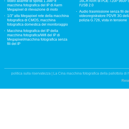
video allarme di spinta 1.3MP e
16CH NVR di POE 720P 960P 
macchina fotografica del IP di Aarm
l'USB 2.0
Megapixel di rilevazione di moto
Audio trasmissione senza fili de
1/3" alta Megapixel rete della macchina
videoregistratore PDVR 3G dell
fotografica di CMOS, macchina
polizia G.726, vista in tensione
fotografica domestica del monitoraggio
Macchina fotografica del IP della
macchina fotografica/Wifi del IP di
Megapixel/macchina fotografica senza
fili del IP
politica sulla riservatezza
|
La Cina macchina fotografica della pallottola di h
Rese