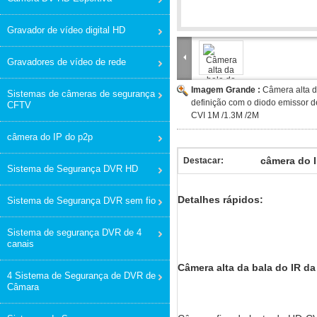
Gravador de vídeo digital HD
Gravadores de vídeo de rede
Imagem Grande :
Câmera alta d
Sistemas de câmeras de segurança
definição com o diodo emissor d
CFTV
CVI 1M /1.3M /2M
câmera do IP do p2p
câmera do I
Destacar:
Sistema de Segurança DVR HD
Detalhes rápidos:
Sistema de Segurança DVR sem fio
Sistema de segurança DVR de 4
canais
Câmera alta da bala do IR da
4 Sistema de Segurança de DVR de
Câmara