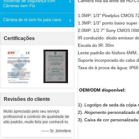
Câmera fixa da lente de HD-C
Sistemas de Segurança com
Câmeras sem Fio
1.0MP: 1/3" Pixelplus CMOS 7
Câmera de ré sem fio para carro
1.3MP: 1/3" ponto baixo super
2.0MP: 1/2.7" Sony CMOS IXM 
IR conduzido: diodo emissor d
Certificações
Escala do IR: 30m
Lente padrão do fósforo 6MM,
Suporte incorporado do cabo da
Taxa do à prova de água: IP66
OEM/ODM disponível:
Revisões do cliente
1). Logotipo de seda da cópia
Muito apreciado pelo seu serviço
2). Alojamento personalizado 
profissional e controlo de qualidade de
3). Caixa de cor personalizada
alto padrão, muito feliz por conhecê-lo.
—— Sr. Johnifere