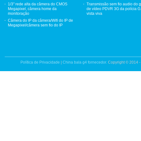
1/3" rede alta da câmera do CMOS
Transmissão sem fio audio do 
Megapixel, câmera home da
de vídeo PDVR 3G da polícia G
monitoração
vista viva
Câmera do IP da câmera/Wifi do IP de
Megapixel/câmera sem fio do IP
Política de Privacidade
|
China bala g4 fornecedor.
Copyright © 2014 