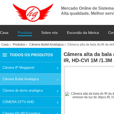
Mercado Online de Sistem
Alta qualidade, Melhor serv
Casa
Produtos
Sobre nós
Excursão da fábrica
Con
Casa
Produtos
Câmera Bullet Analógica
Câmera alta da bala do IR da de
Câmera alta da bala 
TODOS OS PRODUTOS
IR, HD-CVI 1M /1.3M
Câmera IP Megapixel
Câmera Bullet Analógica
Câmera de domo analógica
CÂMERA CFTV AHD
Câmera DV HD Esportiva