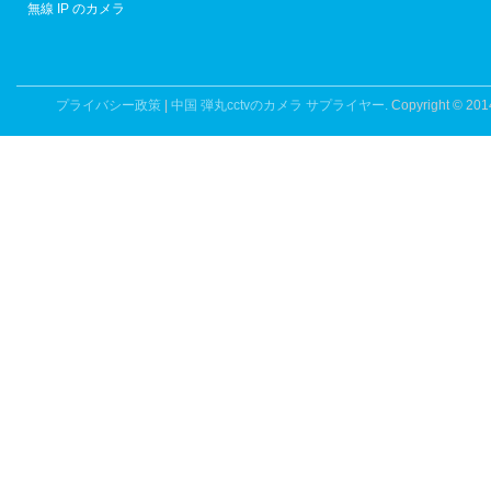
無線 IP のカメラ
プライバシー政策
|
中国 弾丸cctvのカメラ サプライヤー.
Copyright © 201