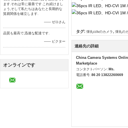
ます.それは常に最善です.これ続けまし
ょう,そして私たちはあなたと長期的な
貿易関係を確立します.
—— ゼロさん
,
タグ:
弾丸cctvのカメラ
弾丸のカ
品質も最高で,迅速な配達です.
—— ビクター
連絡先の詳細
China Camera Systems Onlin
Marketplace
オンラインです
コンタクトパーソン:
Ms.
電話番号:
86 20 13822260669