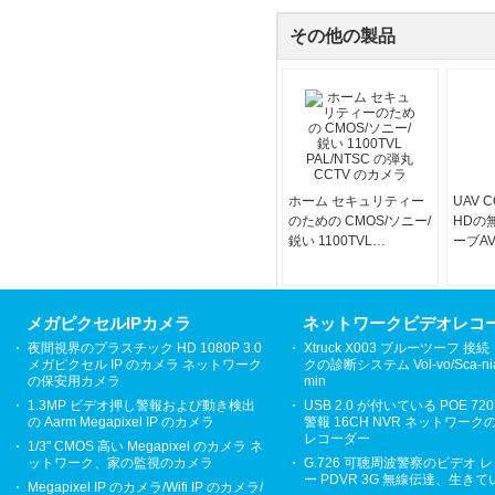
その他の製品
ホーム セキュリティー
UAV 
のための CMOS/ソニー/
HDの
鋭い 1100TVL
ーブA
PAL/NTSC の弾丸
ステム
CCTV のカメラ
メガピクセルIPカメラ
ネットワークビデオレコ
夜間視界のプラスチック HD 1080P 3.0
Xtruck X003 ブルーツーフ 接
メガピクセル IP のカメラ ネットワーク
クの診断システム Vol-vo/Sca-ni
の保安用カメラ
min
1.3MP ビデオ押し警報および動き検出
USB 2.0 が付いている POE 720
の Aarm Megapixel IP のカメラ
警報 16CH NVR ネットワーク
レコーダー
1/3" CMOS 高い Megapixel のカメラ ネ
ットワーク、家の監視のカメラ
G.726 可聴周波警察のビデオ 
ー PDVR 3G 無線伝達、生き
Megapixel IP のカメラ/Wifi IP のカメラ/