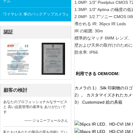
テム
1.0MP: 1/3" Pixelplus CMOS 7
1.3MP: 1/3" Aptina の極度の低速 
ワイヤレス 車のバックアップカメラ
2.0MP: 1/2.7"ソニー CMOS IXM
導かれる IR: 36pcs IR Leds
IR の範囲: 30m
認証
標準的なマッチ 6MM レンズ、
壁および天井の取付けのために
防水率: IP66
利用できる OEM/ODM:
カメラの 1）.Silk 印刷物のロゴ
顧客の検討
2）。 カスタマイズされたカメ
あなたのプロフェッショナルなサービス
3）.Customized 絵の具箱
と 高い品質管理の基準を ありがたいで
す
—— ジョニーフェールさん
私たちはあなたの製品の質を信頼してい