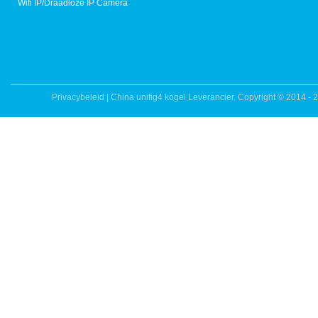
Wifi IP/Draadloze IP Camera
Privacybeleid
|
China unifig4 kogel Leverancier.
Copyright © 2014 - 