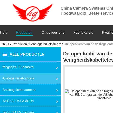
China Camera Systems Onl
Hoogwaardig, Beste service,
Huis
Producten
Ongeveer ons
Fabrieksreis
Kwalite
Thuis
Producten
Analoge bulletcamera
De openlucht van de de Kogelcam
De openlucht van d
ALLE PRODUCTEN
Veiligheidskabeltele
Megapixel IP-camera
Analoge bulletcamera
Analoog dome camera
AHD CCTV-CAMERA
Sport HD DV Camera