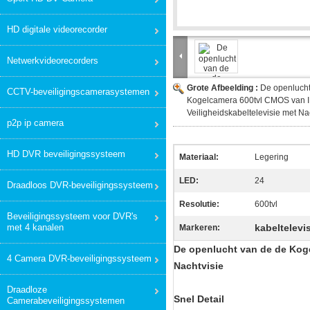
HD digitale videorecorder
Netwerkvideorecorders
Grote Afbeelding :
De openlucht
CCTV-beveiligingscamerasystemen
Kogelcamera 600tvl CMOS van 
Veiligheidskabeltelevisie met Na
p2p ip camera
HD DVR beveiligingssysteem
Materiaal:
Legering
LED:
24
Draadloos DVR-beveiligingssysteem
Resolutie:
600tvl
Beveiligingssysteem voor DVR's
met 4 kanalen
kabeltelevi
Markeren:
De openlucht van de de Koge
4 Camera DVR-beveiligingssysteem
Nachtvisie
Draadloze
Snel Detail
Camerabeveiligingssystemen