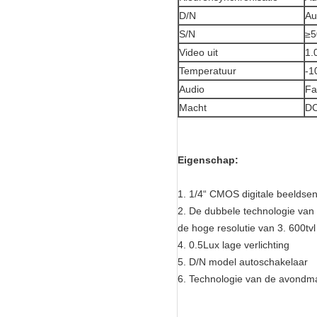
D/N
Au
S/N
≥
Video uit
1.
Temperatuur
-
Audio
Fa
Macht
D
Eigenschap:
1. 1/4“ CMOS digitale beeldse
2. De dubbele technologie van d
de hoge resolutie van 3. 600tvl
4. 0.5Lux lage verlichting
5. D/N model autoschakelaar
6. Technologie van de avondmaa