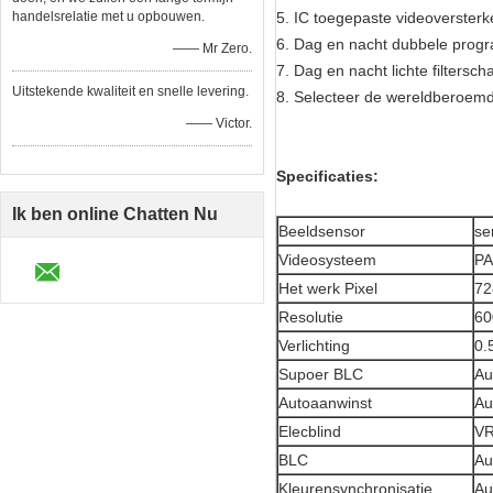
handelsrelatie met u opbouwen.
5. IC toegepaste videoversterk
6. Dag en nacht dubbele pro
—— Mr Zero.
7. Dag en nacht lichte filtersch
Uitstekende kwaliteit en snelle levering.
8. Selecteer de wereldberoemde
—— Victor.
Specificaties:
Ik ben online Chatten Nu
Beeldsensor
se
Videosysteem
PA
Het werk Pixel
72
Resolutie
60
Verlichting
0.
Supoer BLC
Au
Autoaanwinst
Au
Elecblind
VR
BLC
Au
Kleurensynchronisatie
Au