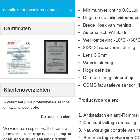
draadloze autoback-up camera
Minimumverlichting 0.01Lux 
Hoge de definitie videooutp
Brede Hoek van mening
Certificaten
Automatisch Wit Saldo
Werkomgeving -10°C~+60°C, 
2D/3D lawaaivermindering
Lens 3.6mm
Weerbestendig
Hoge definitie
De muur zet gesteund op
COMS-facultatieve sensor 
Klantenoverzichten
Productvoordelen:
Ik waardeer jullie professionele service
en kwaliteitscontrole.
1. Antistatisch en anti-Rommel
—— De heer Johnifere
2. Constant voltage en huidige 
We vertrouwen op de kwaliteit van uw
3. Nauwkeurige controle van he
producten. Het is altijd het beste. Blijf dit
4. Brede voltage ontworpen 
doen, en we zullen een lange termijn