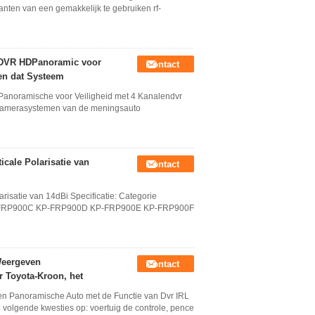
nten van een gemakkelijk te gebruiken rf-
 DVR HDPanoramic voor
Contact
en dat Systeem
anoramische voor Veiligheid met 4 Kanalendvr
e Camerasystemen van de meningsauto
icale Polarisatie van
Contact
risatie van 14dBi Specificatie: Categorie
P-FRP900C KP-FRP900D KP-FRP900E KP-FRP900F
Weergeven
Contact
 Toyota-Kroon, het
 Panoramische Auto met de Functie van Dvr IRL
de volgende kwesties op: voertuig de controle, pence