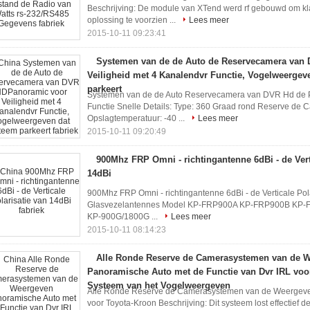
Beschrijving: De module van XTend werd rf gebouwd om kla
oplossing te voorzien ...
Lees meer
2015-10-11 09:23:41
Systemen van de de Auto de Reservecamera van
Veiligheid met 4 Kanalendvr Functie, Vogelweergev
parkeert
Systemen van de de Auto Reservecamera van DVR Hd de P
Functie Snelle Details: Type: 360 Graad rond Reserve d
Opslagtemperatuur: -40 ...
Lees meer
2015-10-11 09:20:49
900Mhz FRP Omni - richtingantenne 6dBi - de Vert
14dBi
900Mhz FRP Omni - richtingantenne 6dBi - de Verticale Pola
Glasvezelantennes Model KP-FRP900A KP-FRP900B K
KP-900G/1800G ...
Lees meer
2015-10-11 08:14:23
Alle Ronde Reserve de Camerasystemen van de 
Panoramische Auto met de Functie van Dvr IRL voor
Systeem van het Vogelweergeven
Alle Ronde Reserve de Camerasystemen van de Weergeven
voor Toyota-Kroon Beschrijving: Dit systeem lost effectief 