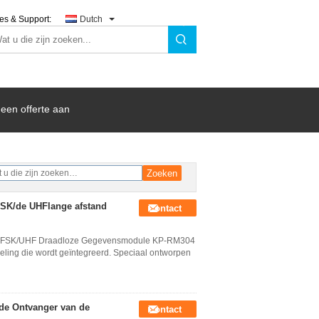
es & Support:
Dutch
een offerte aan
K/de UHFlange afstand
Contact
 FSK/UHF Draadloze Gegevensmodule KP-RM304
ng die wordt geïntegreerd. Speciaal ontworpen
de Ontvanger van de
Contact