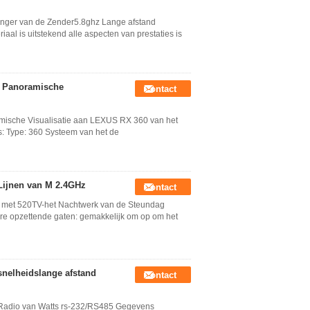
nger van de Zender5.8ghz Lange afstand
aal is uitstekend alle aspecten van prestaties is
t Panoramische
Contact
ische Visualisatie aan LEXUS RX 360 van het
: Type: 360 Systeem van het de
Lijnen van M 2.4GHz
Contact
a met 520TV-het Nachtwerk van de Steundag
are opzettende gaten: gemakkelijk om op om het
nelheidslange afstand
Contact
Radio van Watts rs-232/RS485 Gegevens