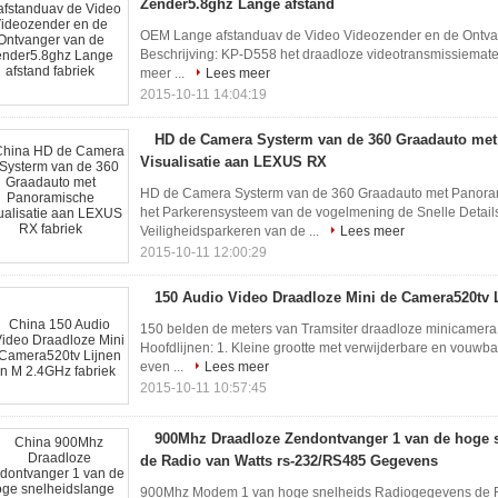
Zender5.8ghz Lange afstand
OEM Lange afstanduav de Video Videozender en de Ontva
Beschrijving: KP-D558 het draadloze videotransmissiemateri
meer ...
Lees meer
2015-10-11 14:04:19
HD de Camera Systerm van de 360 Graadauto me
Visualisatie aan LEXUS RX
HD de Camera Systerm van de 360 Graadauto met Panoram
het Parkerensysteem van de vogelmening de Snelle Details
Veiligheidsparkeren van de ...
Lees meer
2015-10-11 12:00:29
150 Audio Video Draadloze Mini de Camera520tv 
150 belden de meters van Tramsiter draadloze minicamer
Hoofdlijnen: 1. Kleine grootte met verwijderbare en vouwb
even ...
Lees meer
2015-10-11 10:57:45
900Mhz Draadloze Zendontvanger 1 van de hoge s
de Radio van Watts rs-232/RS485 Gegevens
900Mhz Modem 1 van hoge snelheids Radiogegevens de 