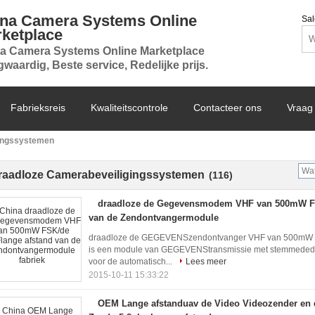
na Camera Systems Online
Sal
ketplace
a Camera Systems Online Marketplace
waardig, Beste service, Redelijke prijs.
Fabrieksreis
Kwaliteitscontrole
Contacteer ons
Vraag 
ingssystemen
raadloze Camerabeveiligingssystemen
(116)
draadloze de Gegevensmodem VHF van 500mW FS
van de Zendontvangermodule
draadloze de GEGEVENSzendontvanger VHF van 500mW
is een module van GEGEVENStransmissie met stemmededeli
voor de automatisch...
Lees meer
2015-10-11 15:33:22
OEM Lange afstanduav de Video Videozender en 