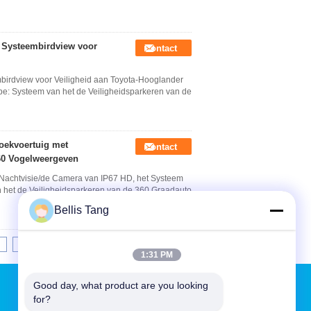
t Systeembirdview voor
Contact
birdview voor Veiligheid aan Toyota-Hooglander
e: Systeem van het de Veiligheidsparkeren van de
oekvoertuig met
Contact
360 Vogelweergeven
achtvisie/de Camera van IP67 HD, het Systeem
 het de Veiligheidsparkeren van de 360 Graadauto
Bellis Tang
8
9
10
>>
>|
1:31 PM
Vraag een offerte aan
Good day, what product are you looking 
for?
Stuur