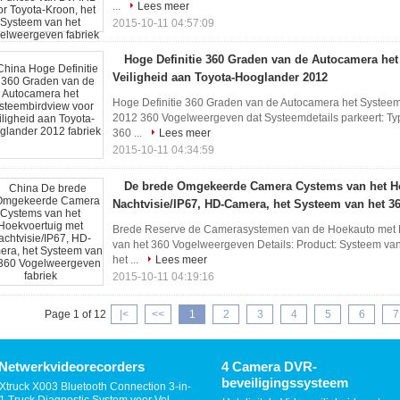
...
Lees meer
2015-10-11 04:57:09
Hoge Definitie 360 Graden van de Autocamera he
Veiligheid aan Toyota-Hooglander 2012
Hoge Definitie 360 Graden van de Autocamera het Systeem
2012 360 Vogelweergeven dat Systeemdetails parkeert: Typ
360 ...
Lees meer
2015-10-11 04:34:59
De brede Omgekeerde Camera Cystems van het H
Nachtvisie/IP67, HD-Camera, het Systeem van het 
Brede Reserve de Camerasystemen van de Hoekauto met N
van het 360 Vogelweergeven Details: Product: Systeem van
het ...
Lees meer
2015-10-11 04:19:16
Page 1 of 12
|<
<<
1
2
3
4
5
6
7
Netwerkvideorecorders
4 Camera DVR-
beveiligingssysteem
Xtruck X003 Bluetooth Connection 3-in-