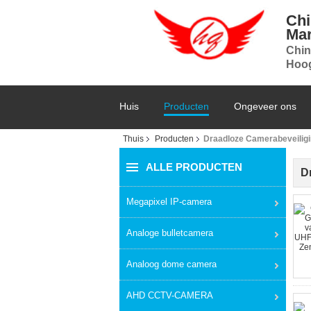
Chi
Mar
Chin
Hoog
Huis
Producten
Ongeveer ons
Thuis
Producten
Draadloze Camerabeveilig
ALLE PRODUCTEN
D
Megapixel IP-camera
Analoge bulletcamera
Analoog dome camera
AHD CCTV-CAMERA