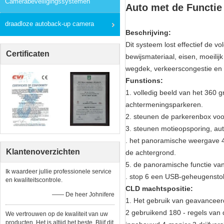
Camerabeveiligingssystemen
Auto met de Functie
draadloze autoback-up camera
Beschrijving:
Dit systeem lost effectief de v
Certificaten
bewijsmateriaal, eisen, moeili
wegdek, verkeerscongestie en v
Funstions:
1. volledig beeld van het 360 g
achtermeningsparkeren.
2. steunen de parkerenbox voo
3. steunen motieopsporing, a
. het panoramische weergave 4
Klantenoverzichten
de achtergrond.
5. de panoramische functie va
Ik waardeer jullie professionele service
. stop 6 een USB-geheugenstok
en kwaliteitscontrole.
CLD machtspositie:
—— De heer Johnifere
1. Het gebruik van geavanceer
2 gebruikend 180 - regels va
We vertrouwen op de kwaliteit van uw
producten. Het is altijd het beste. Blijf dit