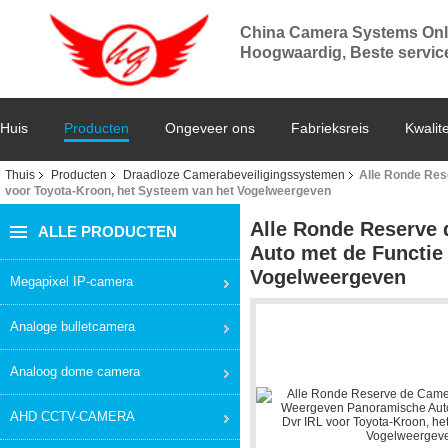
China Camera Systems Onl
Hoogwaardig, Beste service,
Huis
Producten
Ongeveer ons
Fabrieksreis
Kwalite
Thuis
Producten
Draadloze Camerabeveiligingssystemen
Alle Ronde Res
voor Toyota-Kroon, het Systeem van het Vogelweergeven
Alle Ronde Reserve
ALLE PRODUCTEN
Auto met de Functie
Vogelweergeven
Megapixel IP-camera
Analoge bulletcamera
Analoog dome camera
AHD CCTV-CAMERA