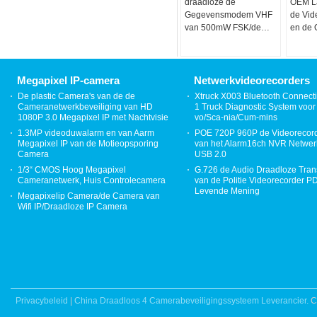
draadloze de
OEM L
Gegevensmodem VHF
de Vid
van 500mW FSK/de
en de 
UHFlange afstand van
de Zen
de
Lange 
Zendontvangermodule
Megapixel IP-camera
Netwerkvideorecorders
De plastic Camera's van de de
Xtruck X003 Bluetooth Connecti
Cameranetwerkbeveiliging van HD
1 Truck Diagnostic System voor 
1080P 3.0 Megapixel IP met Nachtvisie
vo/Sca-nia/Cum-mins
1.3MP videoduwalarm en van Aarm
POE 720P 960P de Videorecor
Megapixel IP van de Motieopsporing
van het Alarm16ch NVR Netwer
Camera
USB 2.0
1/3“ CMOS Hoog Megapixel
G.726 de Audio Draadloze Tran
Cameranetwerk, Huis Controlecamera
van de Politie Videorecorder 
Levende Mening
Megapixelip Camera/de Camera van
Wifi IP/Draadloze IP Camera
Privacybeleid
|
China Draadloos 4 Camerabeveiligingssysteem Leverancier.
C