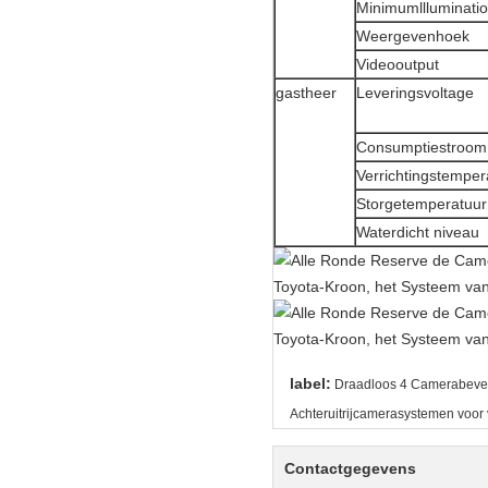
Minimumllluminati
Weergevenhoek
Videooutput
gastheer
Leveringsvoltage
Consumptiestroom
Verrichtingstemper
Storgetemperatuur
Waterdicht niveau
label:
Draadloos 4 Camerabevei
Achteruitrijcamerasystemen voor
Contactgegevens