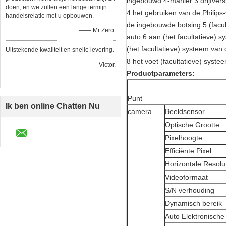
ingebouwd 4-manier 3 drijfvers
doen, en we zullen een lange termijn
4 het gebruiken van de Philip
handelsrelatie met u opbouwen.
de ingebouwde botsing 5 (facul
—— Mr Zero.
auto 6 aan (het facultatieve) 
(het facultatieve) systeem va
Uitstekende kwaliteit en snelle levering.
8 het voet (facultatieve) sys
—— Victor.
Productparameters:
Punt
Ik ben online Chatten Nu
camera
Beeldsensor
Optische Grootte
Pixelhoogte
Efficiënte Pixel
Horizontale Resolu
Videoformaat
S/N verhouding
Dynamisch bereik
Auto Elektronische 