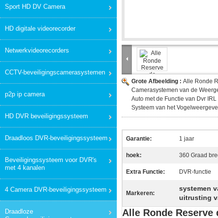
Sport HD DV Camera
HD digitale videorecorder
Netwerkvideorecorders
CCTV-beveiligingscamerasystemen
Grote Afbeelding :
Alle Ronde 
Camerasystemen van de Weerg
p2p ip camera
Auto met de Functie van Dvr IRL
Systeem van het Vogelweergev
HD DVR beveiligingssysteem
Draadloos DVR-beveiligingssysteem
Garantie:
1 jaar
hoek:
360 Graad br
Beveiligingssysteem voor DVR's
met 4 kanalen
Extra Functie:
DVR-functie
systemen v
4 Camera DVR-beveiligingssysteem
Markeren:
uitrusting
Alle Ronde Reserve
Draadloze