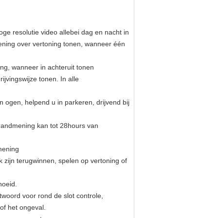
e resolutie video allebei dag en nacht in
 mening over vertoning tonen, wanneer één
ing, wanneer in achteruit tonen
jvingswijze tonen. In alle
ogen, helpend u in parkeren, drijvend bij
 randmening kan tot 28hours van
 mening
 zijn terugwinnen, spelen op vertoning of
noeid.
woord voor rond de slot controle,
of het ongeval.