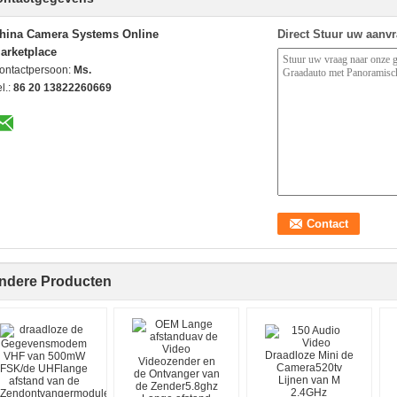
hina Camera Systems Online
Direct Stuur uw aanv
arketplace
ontactpersoon:
Ms.
l.:
86 20 13822260669
ndere Producten