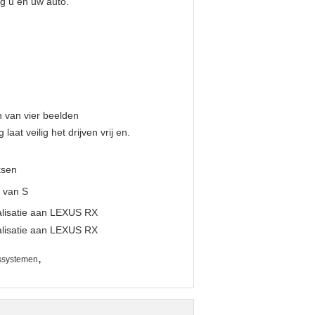
g u en uw auto.
 van vier beelden
t veilig het drijven vrij en.
ksen
 van S
,
ssystemen