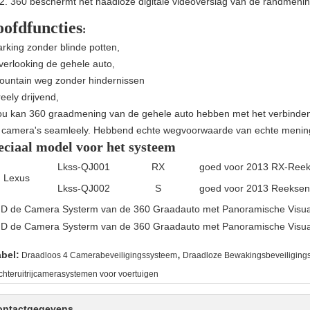
360 beschermt het naadloze digitale videoverslag van de randmenin
ofdfuncties
:
arking zonder blinde potten,
verlooking de gehele auto,
ountain weg zonder hindernissen
eely drijvend,
ou kan 360 graadmening van de gehele auto hebben met het verbinden
 camera's seamleely. Hebbend echte wegvoorwaarde van echte mening laa
eciaal model voor het systeem
Lkss-QJ001
RX
goed voor 2013 RX-Ree
Lexus
Lkss-QJ002
S
goed voor 2013 Reeksen
,
abel:
Draadloos 4 Camerabeveiligingssysteem
Draadloze Bewakingsbeveiliging
chteruitrijcamerasystemen voor voertuigen
ontactgegevens