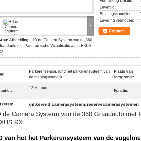
Verpakking Details:
Levertijd:
Betalingscondities:
Levering vermogen:
Contact
rote Afbeelding :
HD de Camera Systerm van de 360
Graadauto met Panoramische Visualisatie aan LEXUS
RX
Parkerensensor, rond het parkerensysteem van
Plaats van
pe::
de meningscamera
Oorsprong::
12 Maanden
antie::
Functie::
omkerend camerasysteem
reservecamerasystemen
rkeren:
,
 de Camera Systerm van de 360 Graadauto met Pa
XUS RX
0 van het het Parkerensysteem van de vogelmen