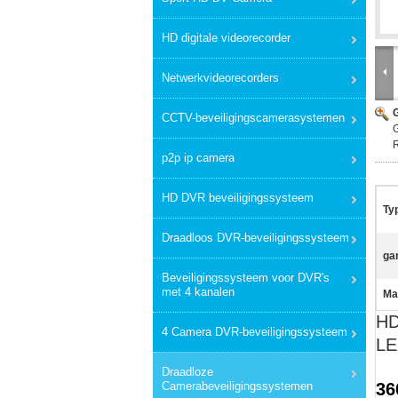
HD digitale videorecorder
Netwerkvideorecorders
G
CCTV-beveiligingscamerasystemen
p2p ip camera
HD DVR beveiligingssysteem
Ty
Draadloos DVR-beveiligingssysteem
gar
Beveiligingssysteem voor DVR's
met 4 kanalen
Ma
HD
4 Camera DVR-beveiligingssysteem
LE
Draadloze
Camerabeveiligingssystemen
36