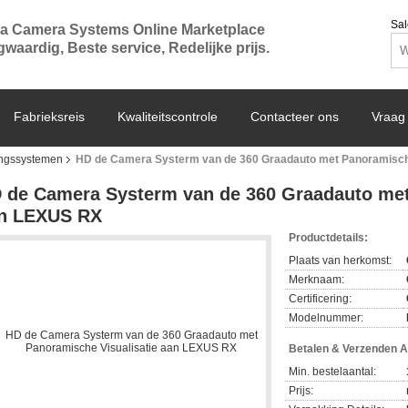
Sal
a Camera Systems Online Marketplace
waardig, Beste service, Redelijke prijs.
Fabrieksreis
Kwaliteitscontrole
Contacteer ons
Vraag 
ingssystemen
HD de Camera Systerm van de 360 Graadauto met Panoramisch
 de Camera Systerm van de 360 Graadauto met
n LEXUS RX
Productdetails:
Plaats van herkomst:
Merknaam:
Certificering:
Modelnummer:
Betalen & Verzenden 
Min. bestelaantal:
Prijs: