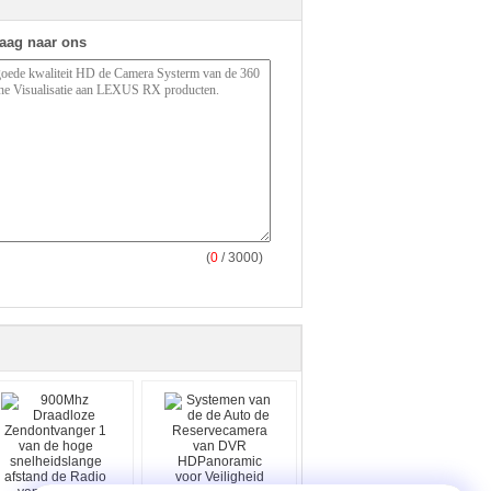
raag naar ons
(
0
/ 3000)