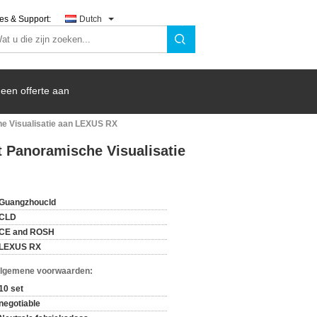
es & Support:
Dutch
een offerte aan
e Visualisatie aan LEXUS RX
 Panoramische Visualisatie
Guangzhoucld
CLD
CE and ROSH
LEXUS RX
Algemene voorwaarden:
10 set
negotiable