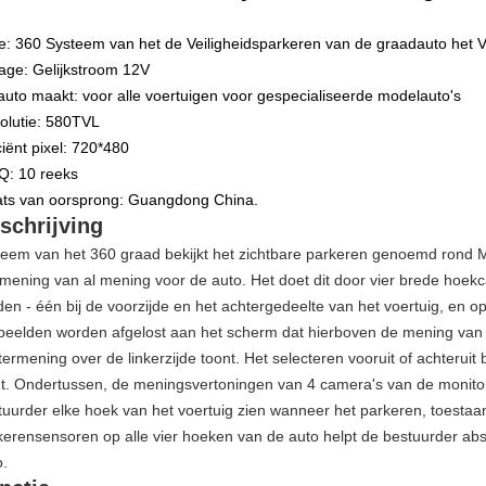
e: 360 Systeem van het de Veiligheidsparkeren van de graadauto het V
tage: Gelijkstroom 12V
auto maakt: voor alle voertuigen voor gespecialiseerde modelauto's
olutie: 580TVL
ciënt pixel: 720*480
: 10 reeks
ats van oorsprong: Guangdong China.
schrijving
teem van het 360 graad bekijkt het zichtbare parkeren genoemd rond M
mening van al mening voor de auto. Het doet dit door vier brede hoek
den - één bij de voorzijde en het achtergedeelte van het voertuig, en op
beelden worden afgelost aan het scherm dat hierboven de mening van en
termening over de linkerzijde toont. Het selecteren vooruit of achteruit
jgt. Ondertussen, de meningsvertoningen van 4 camera's van de monitor t
tuurder elke hoek van het voertuig zien wanneer het parkeren, toestaand
kerensensoren op alle vier hoeken van de auto helpt de bestuurder abso
o.