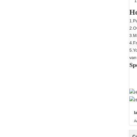
Ho
1.P
2.O
3.M
4.Fr
5.Y
van
Sp
l
A
C