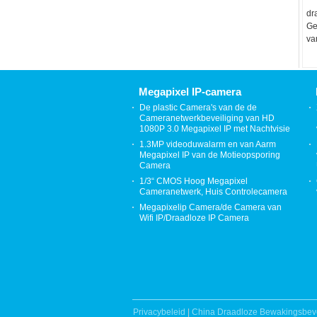
dr
Ge
va
UH
de
Ze
Megapixel IP-camera
De plastic Camera's van de de
Cameranetwerkbeveiliging van HD
1080P 3.0 Megapixel IP met Nachtvisie
1.3MP videoduwalarm en van Aarm
Megapixel IP van de Motieopsporing
Camera
1/3“ CMOS Hoog Megapixel
Cameranetwerk, Huis Controlecamera
Megapixelip Camera/de Camera van
Wifi IP/Draadloze IP Camera
Privacybeleid
|
China Draadloze Bewakingsbeve