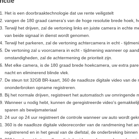
nctie
Het is een doorbraaktechnologie dat uw rente veiligstelt
vangen de 180 graad camera's van de hoge resolutie brede hoek, hog
Terwijl het drijven, zal de vertoning links en juiste camera in echte
van beide signaal in dienst wordt genomen.
Terwijl het parkeren, zal de vertoning achtercamera in echt - tijdmen
De vertoning zal u voorcamera in echt - tijdmening wanneer op aandri
omstandigheden, zal de achtermening de prioriteit zijn.
Met elke camera, is de 180 graad brede hoekcamera, uw extra paren 
nacht en eliminerend blinde vlek.
De steun tot 32GB BR-kaart, 360 de naadloze digitale video van de
ononderbroken opname registreren.
Bij het normale drijven, registreert het automatisch uw omringende
Wanneer u nodig hebt, kunnen de geregistreerde video's gemakkelijk
sparen als bewijsmateriaal
24 uur op 24 uur registreert de controle wanneer uw auto wordt gek
360 is de naadloze digitale videorecorder van de randmening het ant
registrerend en in het geval van de diefstal, de onderbreking binnen 