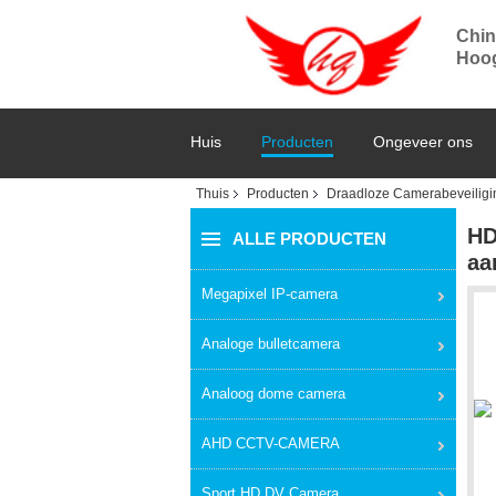
Chin
Hoog
Huis
Producten
Ongeveer ons
Thuis
Producten
Draadloze Camerabeveilig
HD
ALLE PRODUCTEN
aa
Megapixel IP-camera
Analoge bulletcamera
Analoog dome camera
AHD CCTV-CAMERA
Sport HD DV Camera