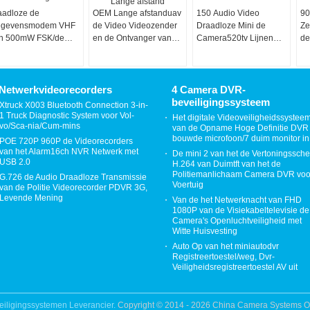
aadloze de
OEM Lange afstanduav
150 Audio Video
90
gevensmodem VHF
de Video Videozender
Draadloze Mini de
Ze
n 500mW FSK/de
en de Ontvanger van
Camera520tv Lijnen
de
Flange afstand van
de Zender5.8ghz
van M 2.4GHz
sn
Lange afstand
de
ndontvangermodule
23
Netwerkvideorecorders
4 Camera DVR-
beveiligingssysteem
Xtruck X003 Bluetooth Connection 3-in-
1 Truck Diagnostic System voor Vol-
Het digitale Videoveiligheidssystee
vo/Sca-nia/Cum-mins
van de Opname Hoge Definitie DVR
bouwde microfoon/7 duim monitor in
POE 720P 960P de Videorecorders
van het Alarm16ch NVR Netwerk met
De mini 2 van het de Vertoningssch
USB 2.0
H.264 van Duimtft van het de
Politiemanlichaam Camera DVR voo
G.726 de Audio Draadloze Transmissie
Voertuig
van de Politie Videorecorder PDVR 3G,
Levende Mening
Van de het Netwerknacht van FHD
1080P van de Visiekabeltelevisie de
Camera's Openluchtveiligheid met
Witte Huisvesting
Auto Op van het miniautodvr
Registreertoestel/weg, Dvr-
Veiligheidsregistreertoestel AV uit
iligingssystemen Leverancier.
Copyright © 2014 - 2026 China Camera Systems On