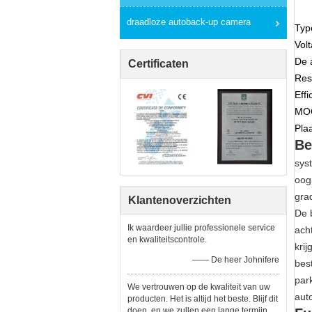
draadloze autoback-up camera
Typ
Vol
De 
Certificaten
Res
Effi
MOQ
Pla
Be
sys
oog
gra
Klantenoverzichten
De 
Ik waardeer jullie professionele service
ach
en kwaliteitscontrole.
kri
—— De heer Johnifere
bes
par
We vertrouwen op de kwaliteit van uw
aut
producten. Het is altijd het beste. Blijf dit
doen, en we zullen een lange termijn