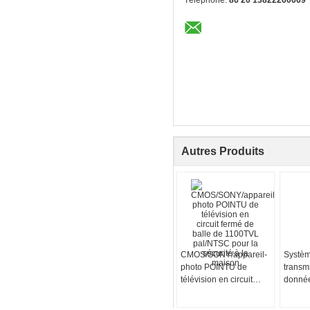
Téléphone:
86 20 13822260669
Autres Produits
CMOS/SONY/appareil-
Systè
photo POINTU de
transmi
télévision en circuit
donnée
fermé de balle de
commer
1100TVL pal/NTSC
onde d