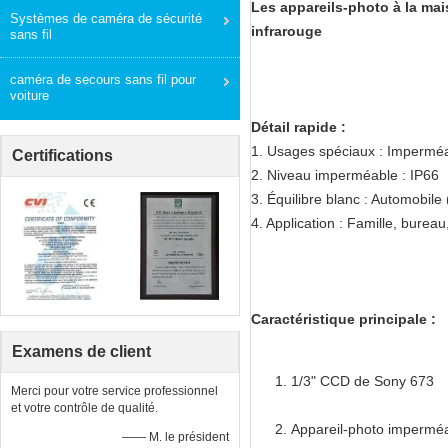
Les appareils-photo à la mai
Systèmes de caméra de sécurité
infrarouge
sans fil
caméra de secours sans fil pour
voiture
Détail rapide :
1. Usages spéciaux : Imperméab
Certifications
2. Niveau imperméable : IP66
3. Équilibre blanc : Automobile 
4. Application : Famille, bureau,
Caractéristique principale :
Examens de client
1/3" CCD de Sony 673
Merci pour votre service professionnel
et votre contrôle de qualité.
Appareil-photo impermé
—— M. le président