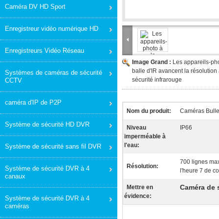
Caméra DV HD Sport
Enregistreur vidéo numérique HD
Enregistreurs Vidéo Réseau
Image Grand :
Les appareils-pho
balle d'IR avancent la résolutio
Systèmes de caméras de sécurité
sécurité infrarouge
CCTV
caméra d'IP de P2P
Nom du produit:
Caméras Bulle
Système de sécurité HD DVR
Niveau
IP66
imperméable à
l'eau:
Système de sécurité sans fil DVR
700 lignes m
Résolution:
Système de sécurité DVR à 4
l'heure 7 de c
canaux
Caméra de 
Mettre en
évidence:
Système de sécurité DVR à 4
caméras