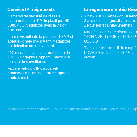
pour la sécurité à la
sol H
maison
Caméra IP mégapixels
Enregistreurs Vidéo Rés
Caméras de sécurité de réseau
Xtruck X003 Connexion Bluetoo
d'appareil-photo d'IP du plastique HD
Système de diagnostic de cami
1080P 3,0 Megapixel avec la vision
1 Pour les /sca-nia/cum-mins
nocturne
Magnétoscopes de réseau de l'
alarme visuelle de la poussée 1.3MP et
16CH NVR de POE 720P 960P 
appareil-photo d'IP d'Aarm Megapixel
USB 2,0
de détection de mouvement
Transmission sans fil du magn
1/3" réseau élevé d'appareil-photo de
PDVR 3G de la police G.726 au
CMOS Megapixel, appareil-photo à la
vivante
maison de surveillance
Appareil-photo d'IP d'appareil-
photo/Wifi d'IP de Megapixel/appareil-
photo sans fil d'IP
Politique de confidentialité
|
La Chine prix de caméra de balle Fournisseur.
Cop