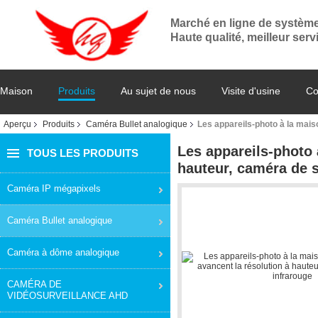
Marché en ligne de systèm
Haute qualité, meilleur serv
Maison
Produits
Au sujet de nous
Visite d'usine
Co
Aperçu
Produits
Caméra Bullet analogique
Les appareils-photo à la maiso
Les appareils-photo 
TOUS LES PRODUITS
hauteur, caméra de s
Caméra IP mégapixels
Caméra Bullet analogique
Caméra à dôme analogique
CAMÉRA DE
VIDÉOSURVEILLANCE AHD