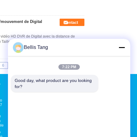
4/mouvement de Digital
Contact
a vidéo HD DVR de Digital avec la distance de
Taille d'affichage 10,1 - pouce type d...
Lire la
Bellis Tang
6
7
>>
>|
7:22 PM
Good day, what product are you looking 
4
Demande de soumission
for?
Envoyer
éo
/7
sgs
e
n
ule
E-Mail
Sitemap
|
o
on