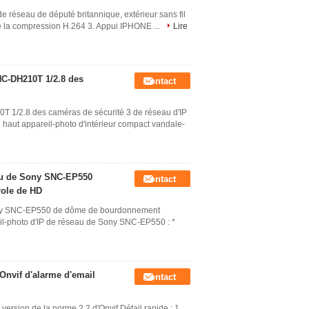
de réseau de député britannique, extérieur sans fil
 de la compression H.264 3. Appui IPHONE ...
Lire
NC-DH210T 1/2.8 des
Contact
 1/2.8 des caméras de sécurité 3 de réseau d'IP
t appareil-photo d'intérieur compact vandale-
eau de Sony SNC-EP550
Contact
role de HD
Sony SNC-EP550 de dôme de bourdonnement
eil-photo d'IP de réseau de Sony SNC-EP550 : *
'Onvif d'alarme d'email
Contact
version de la norme 2,2 d'Onvif Détail rapide : 1.