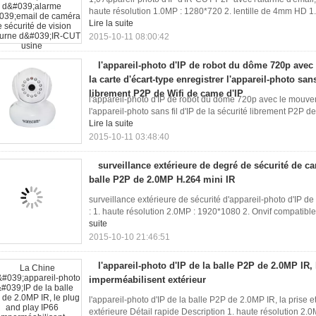
haute résolution 1.0MP : 1280*720 2. lentille de 4mm HD 
Lire la suite
2015-10-11 08:00:42
l'appareil-photo d'IP de robot du dôme 720p avec
la carte d'écart-type enregistrer l'appareil-photo sans
librement P2P de Wifi de came d'IP
l'appareil-photo d'IP de robot du dôme 720p avec le mouveme
l'appareil-photo sans fil d'IP de la sécurité librement P2P 
Lire la suite
2015-10-11 03:48:40
surveillance extérieure de degré de sécurité de c
balle P2P de 2.0MP H.264 mini IR
surveillance extérieure de sécurité d'appareil-photo d'IP d
: 1. haute résolution 2.0MP : 1920*1080 2. Onvif compatible
suite
2015-10-10 21:46:51
l'appareil-photo d'IP de la balle P2P de 2.0MP IR,
imperméabilisent extérieur
l'appareil-photo d'IP de la balle P2P de 2.0MP IR, la prise et
extérieure Détail rapide Description 1. haute résolution 2.