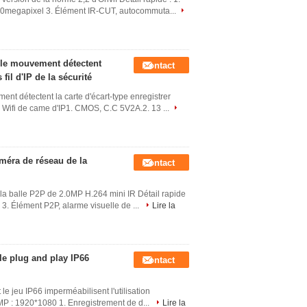
1.0megapixel 3. Élément IR-CUT, autocommuta...
 le mouvement détectent
Contact
 fil d'IP de la sécurité
nt détectent la carte d'écart-type enregistrer
de Wifi de came d'IP1. CMOS, C.C 5V2A.2. 13 ...
améra de réseau de la
Contact
e la balle P2P de 2.0MP H.264 mini IR Détail rapide
 3. Élément P2P, alarme visuelle de ...
Lire la
 le plug and play IP66
Contact
 le jeu IP66 imperméabilisent l'utilisation
0MP : 1920*1080 1. Enregistrement de d...
Lire la