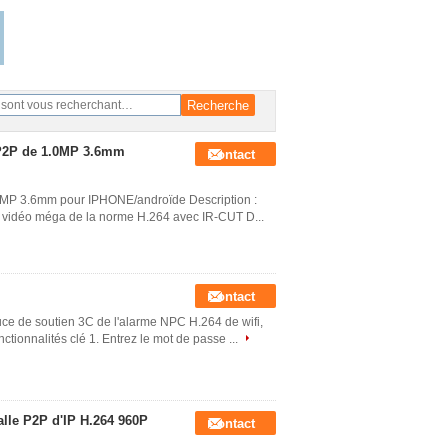
e P2P de 1.0MP 3.6mm
Contact
 1.0MP 3.6mm pour IPHONE/androïde Description :
 vidéo méga de la norme H.264 avec IR-CUT D...
Contact
uce de soutien 3C de l'alarme NPC H.264 de wifi,
ctionnalités clé 1. Entrez le mot de passe ...
balle P2P d'IP H.264 960P
Contact