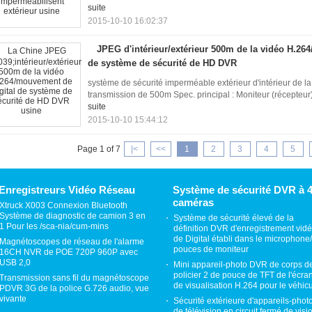
suite
2015-10-10 16:02:37
JPEG d'intérieur/extérieur 500m de la vidéo H.26
de système de sécurité de HD DVR
système de sécurité imperméable extérieur d'intérieur de l
transmission de 500m Spec. principal : Moniteur (récepteur) 
suite
2015-10-10 15:44:12
Page 1 of 7
|<
<<
1
2
3
4
5
Enregistreurs Vidéo Réseau
Système de sécurité DVR à 
caméras
Xtruck X003 Connexion Bluetooth
Système de diagnostic de camion 3 en
Système de sécurité élevé de la
1 Pour les /sca-nia/cum-mins
définition DVR d'enregistrement vid
de Digital établi dans le microphone
Magnétoscopes de réseau de l'alarme
pouces de moniteur
16CH NVR de POE 720P 960P avec
USB 2,0
Mini appareil-photo DVR de corps d
policier 2 de pouce de TFT de l'écra
Transmission sans fil du magnétoscope
de visualisation H.264 pour le véhic
PDVR 3G de la police G.726 audio, vue
vivante
Sécurité extérieure d'appareils-phot
de télévision en circuit fermé de visi