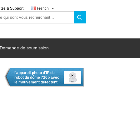
tes & Support:
French
Demande de soumission
l'appareil-photo d'IP de
robot du dôme 720p avec
le mouvement détectent
la carte d'écart-type
enregistrer l'appareil-
photo sans fil d'IP de la
sécurité librement P2P de
Wifi de came d'IP