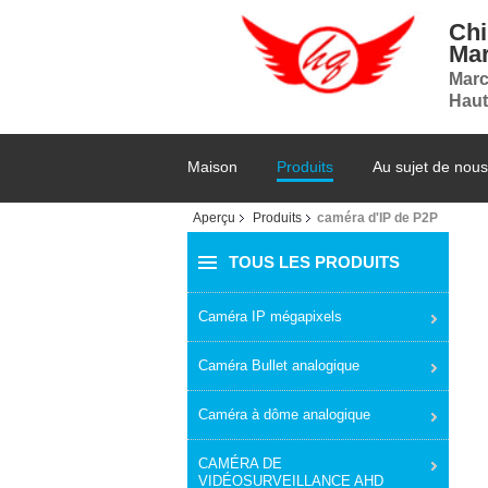
Chi
Mar
Marc
Haut
Maison
Produits
Au sujet de nous
Aperçu
Produits
caméra d'IP de P2P
TOUS LES PRODUITS
Caméra IP mégapixels
Caméra Bullet analogique
Caméra à dôme analogique
CAMÉRA DE
VIDÉOSURVEILLANCE AHD