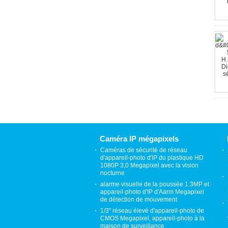
Caméra IP mégapixels
Caméras de sécurité de réseau
d'appareil-photo d'IP du plastique HD
1080P 3,0 Megapixel avec la vision
nocturne
alarme visuelle de la poussée 1.3MP et
appareil-photo d'IP d'Aarm Megapixel
de détection de mouvement
1/3" réseau élevé d'appareil-photo de
CMOS Megapixel, appareil-photo à la
maison de surveillance