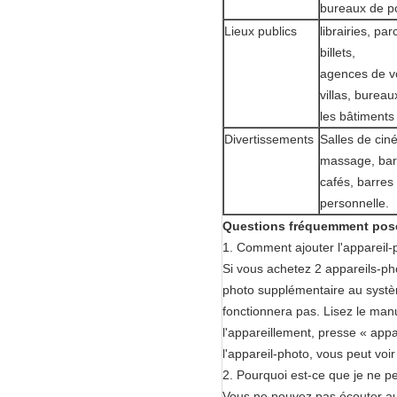
bureaux de p
Lieux publics
librairies, pa
billets,
agences de vo
villas, bureau
les bâtiments
Divertissements
Salles de cin
massage, bar
cafés, barres 
personnelle.
Questions fréquemment posé
1. Comment ajouter l'appareil
Si vous achetez 2 appareils-pho
photo supplémentaire au systè
fonctionnera pas. Lisez le manu
l'appareillement, presse « appa
l'appareil-photo, vous peut voi
2. Pourquoi est-ce que je ne pe
Vous ne pouvez pas écouter auc