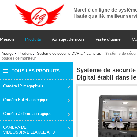
Marché en ligne de systèm
Haute qualité, meilleur serv
Maison
Produits
Au sujet de nous
Visite d'usine
Co
Aperçu
Produits
Système de sécurité DVR à 4 caméras
Système de sécurit
pouces de moniteur
Système de sécurité 
TOUS LES PRODUITS
Digital établi dans 
Caméra IP mégapixels
Caméra Bullet analogique
Caméra à dôme analogique
CAMÉRA DE
VIDÉOSURVEILLANCE AHD