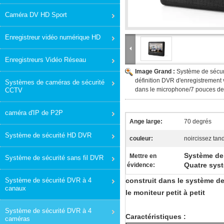
Caméra DV HD Sport
Enregistreur vidéo numérique HD
Enregistreurs Vidéo Réseau
Image Grand :
Système de sécuri
définition DVR d'enregistrement v
Systèmes de caméras de sécurité
dans le microphone/7 pouces de
CCTV
caméra d'IP de P2P
Ange large:
70 degrés
Système de sécurité HD DVR
couleur:
noircissez tan
Système de 
Mettre en
Système de sécurité sans fil DVR
Quatre syst
évidence:
Système de sécurité DVR à 4
construit dans le système de
canaux
le moniteur petit à petit
Système de sécurité DVR à 4
Caractéristiques :
caméras