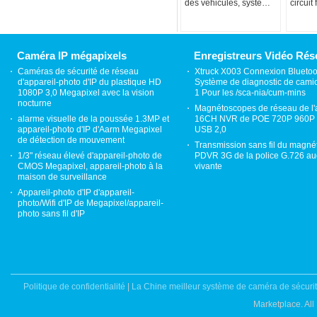
des véhicules, système
circui
automatique d'appareil-
264 (
photo de DVR
Caméra IP mégapixels
Enregistreurs Vidéo Rés
Caméras de sécurité de réseau
Xtruck X003 Connexion Bluetoo
d'appareil-photo d'IP du plastique HD
Système de diagnostic de cami
1080P 3,0 Megapixel avec la vision
1 Pour les /sca-nia/cum-mins
nocturne
Magnétoscopes de réseau de l'
alarme visuelle de la poussée 1.3MP et
16CH NVR de POE 720P 960P 
appareil-photo d'IP d'Aarm Megapixel
USB 2,0
de détection de mouvement
Transmission sans fil du magn
1/3" réseau élevé d'appareil-photo de
PDVR 3G de la police G.726 au
CMOS Megapixel, appareil-photo à la
vivante
maison de surveillance
Appareil-photo d'IP d'appareil-
photo/Wifi d'IP de Megapixel/appareil-
photo sans fil d'IP
Politique de confidentialité
|
La Chine meilleur système de caméra de sécurit
Marketplace. Al