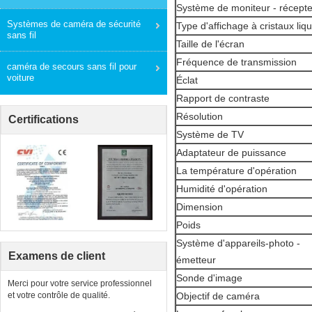
Système de moniteur - récept
Systèmes de caméra de sécurité
Type d'affichage à cristaux liq
sans fil
Taille de l'écran
Fréquence de transmission
caméra de secours sans fil pour
voiture
Éclat
Rapport de contraste
Résolution
Certifications
Système de TV
Adaptateur de puissance
La température d'opération
Humidité d'opération
Dimension
Poids
Système d'appareils-photo -
Examens de client
émetteur
Sonde d'image
Merci pour votre service professionnel
et votre contrôle de qualité.
Objectif de caméra