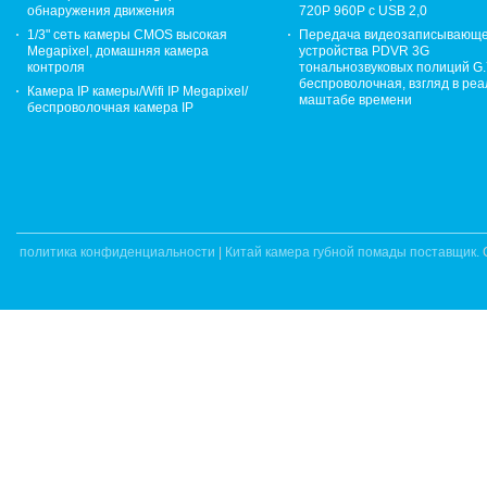
обнаружения движения
720P 960P с USB 2,0
1/3" сеть камеры CMOS высокая
Передача видеозаписывающе
Megapixel, домашняя камера
устройства PDVR 3G
контроля
тональнозвуковых полиций G
беспроволочная, взгляд в ре
Камера IP камеры/Wifi IP Megapixel/
маштабе времени
беспроволочная камера IP
политика конфиденциальности
|
Китай камера губной помады поставщик.