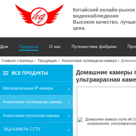
Китайский онлайн-рынок
видеонаблюдения
Высокое качество, лучши
цена.
Дом
Продукты
О нас
Путешествие фабрики
Про
Главная страница
Продукция
Аналоговая пулевидная камера
Домашни
Домашние камеры п
ВСЕ ПРОДУКТЫ
ультракрасная кам
Мегапиксельная IP-камера
Аналоговая пулевидная камера
Аналоговая купольная камера
ЭХД-КАМЕРА CCTV