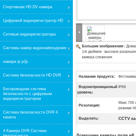
Спортивная HD DV камера
Цифровой видеорегистратор HD
Сетевые видеорегистраторы
Большие изображения :
Дома
Системы камер видеонаблюдения
1/я дюймов - высокое разреше
камера слежения
камера ip p2p
Система безопасности HD DVR
Название продукта:
Фотокаме
Водонепроницаемый
IP66
Беспроводная система
уровень:
безопасности с цифровым
видеорегистратором
Макс 700 
Резолюция:
режиме H
Система безопасности DVR 4
канала
CCTV ка
Выделить:
4 Камера DVR Система
Домашние камеры пули иК 
безопасности