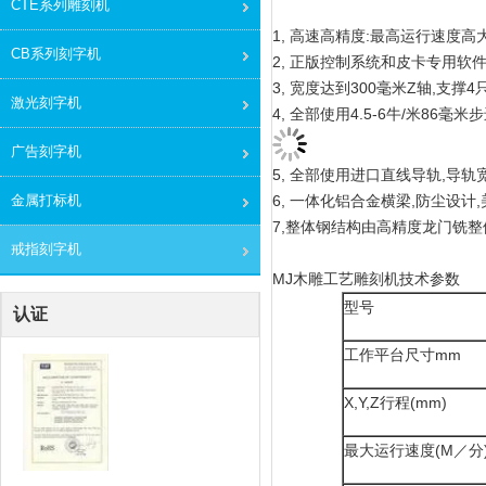
CTE系列雕刻机
1, 高速高精度:最高运行速度高
CB系列刻字机
2, 正版控制系统和皮卡专用软
3, 宽度达到300毫米Z轴,支撑
激光刻字机
4, 全部使用4.5-6牛/米8
广告刻字机
5, 全部使用进口直线导轨,导轨
金属打标机
6, 一体化铝合金横梁,防尘设计,
7,整体钢结构由高精度龙门铣整
戒指刻字机
MJ木雕工艺雕刻机技术参数
型号
认证
工作平台尺寸mm
X,Y,Z行程(mm)
最大运行速度(M／分