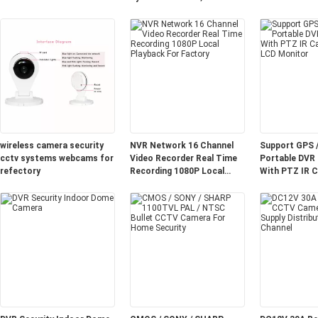
CCTV Cameras 3.0MP Lens
wireless camera security
NVR Network 16 Channel
Support GPS 
cctv systems webcams for
Video Recorder Real Time
Portable DVR
refectory
Recording 1080P Local
With PTZ IR C
Playback For Factory
CCTV LCD Mo