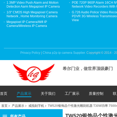
1.3MP Video Push Alarm and Motion
POE 720P 960P Alarm 16CH 
Detection Aarm Megapixel IP Camera
Network Video Recorders With
1/3" CMOS High Megapixel Camera
G.726 Audio Police Video Reco
Network , Home Monitoring Camera
PDVR 3G Wireless Transmission
View
Megapixel IP Camera/Wifi IP
Camera/Wireless IP Camera
Privacy Policy
|
China p2p ip camera Supplier.
Copyright © 2014 - 2
希尔门业，做世界顶级豪门
首页
产品展示
关于我们
工厂展示
质量控制
联
首页
产品展示
戒指刻字机
TW520银饰品个性激光雕刻机器 T30W功率 7500mm
TW520银饰品个性激光雕
所有产品