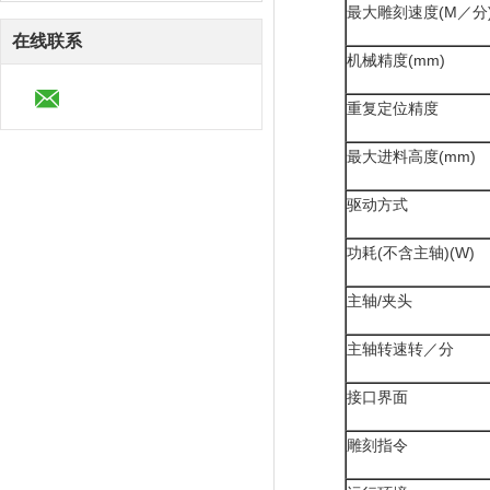
最大雕刻速度(M／分
在线联系
机械精度(mm)
重复定位精度
最大进料高度(mm)
驱动方式
功耗(不含主轴)(W)
主轴/夹头
主轴转速转／分
接口界面
雕刻指令