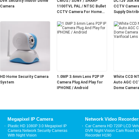
DVR Security Indoor Dome
CMOS / SONY / SHARP
DC12V 30A Re
Camera
1100TVL PAL / NTSC Bullet
CCTV Camera
CCTV Camera For Home
Supply Distrib
Security
Channel
HD Home Security Camera
1.0MP 3.6mm Lens P2P IP
White CCD N
System
Camera Plug And Play for
Auto AGC CC
IPHONE / Android
Dome Camera 
Varifocal Lens
Megapixel IP Camera
Network Video Recorder
Plastic HD 1080P 3.0 Megapixel IP
Car Camera HD 720P LCD Vehi
Camera Network Security Cameras
DVR Night Vision Cam Road V
With Night Vision
Recorder H190