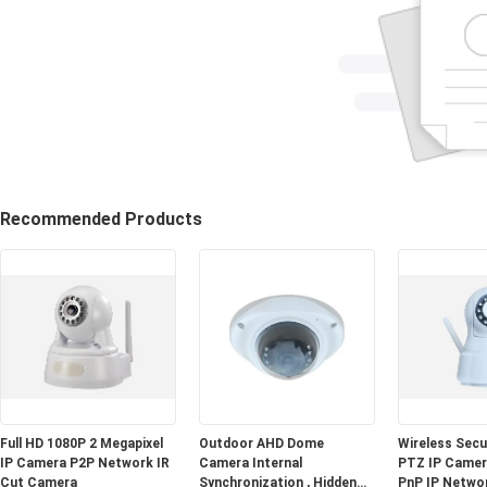
Recommended Products
Full HD 1080P 2 Megapixel
Outdoor AHD Dome
Wireless Sec
IP Camera P2P Network IR
Camera Internal
PTZ IP Camera
Cut Camera
Synchronization , Hidden
PnP IP Netwo