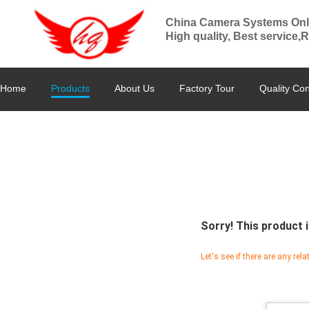
China Camera Systems Onl
High quality, Best service,
Home
Products
About Us
Factory Tour
Quality Con
Sorry! This product i
Let's see if there are any rel