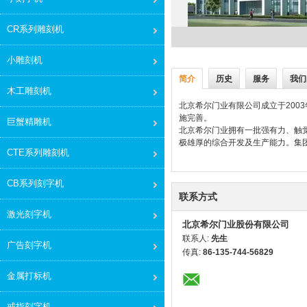
CR系列雕刻机
小雕刻机
简介
历史
服务
我们
木工雕刻机
北京希尔门业有限公司成立于200
施完善。
巨蟹精雕机
北京希尔门业拥有一批强有力、触
极雄厚的综合开发及生产能力。集
CTE系列雕刻机
CB系列刻字机
联系方式
激光刻字机
北京希尔门业股份有限公司
联系人:
先生
广告刻字机
传真:
86-135-744-56829
金属打标机
戒指刻字机