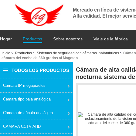
Mercado en línea de siste
Alta calidad, El mejor servi
Hogar
Productos
Sobre nosotros
Viaje de la fábrica
Inicio
Productos
Sistemas de seguridad con cámaras inalámbricas
Cámara 
cámara del coche de 360 grados al Magotan
Cámara de alta calid
TODOS LOS PRODUCTOS
nocturna sistema de
Cámara IP megapíxeles
Cámara tipo bala analógica
Cámara de cúpula analógica
CÁMARA CCTV AHD