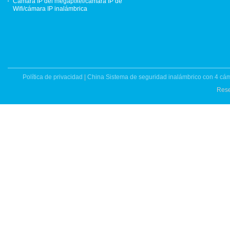
Cámara IP del megapíxel/cámara IP de
Wifi/cámara IP inalámbrica
Política de privacidad
|
China Sistema de seguridad inalámbrico con 4 cá
Rese