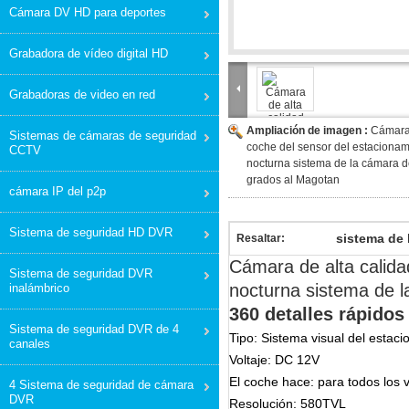
Cámara DV HD para deportes
Grabadora de vídeo digital HD
Grabadoras de video en red
Ampliación de imagen :
Cámara 
Sistemas de cámaras de seguridad
coche del sensor del estacionami
CCTV
nocturna sistema de la cámara d
grados al Magotan
cámara IP del p2p
Sistema de seguridad HD DVR
sistema de 
Resaltar:
Cámara de alta calida
Sistema de seguridad DVR
nocturna sistema de 
inalámbrico
360 detalles rápidos
Sistema de seguridad DVR de 4
Tipo: Sistema visual del estac
canales
Voltaje: DC 12V
El coche hace: para todos los 
4 Sistema de seguridad de cámara
DVR
Resolución: 580TVL