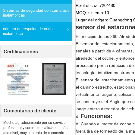
Pixel eficaz: 720*480
Sistemas de seguridad con cámaras
MOQ: sistema 10
inalámbricas
Lugar del origen: Guangdong 
sensor del estacion
cámara de respaldo de coche
inalámbrico
.
El principio de los 360
Alreded
El sensor del estacionamiento,
señales a partir de 4 cámaras, 
Certificaciones
alrededor del coche, y entonce
procesado por la reducción de 
tecnología, intuitivo mostrando
El sensor del estacionamiento 
el camino estrecho, estacionami
virtualmente rasguño, colisión
se construye el 4-Angle que c
inage entero alrededor del ve
Comentarios de cliente
Funciones:
4.
Mucho agradecimiento por su servicio
A. Cuando el motor de coche co
profesional y control de calidad de más
fuera tira de torneado de la ma
alto nivel, muy contento de conocerlo.