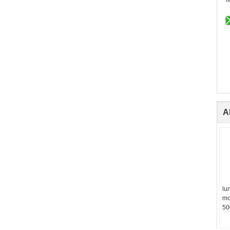
Al
lu
mo
50
mo
ri