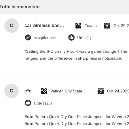
Tutte le recensioni
C
car wireless backup camera with wide view angle
Tuvalu
Oct 29.
trustpilot.com
Utile (1)
"Setting the IPD on my Pico 4 was a game-changer! The t
ranges, and the difference in sharpness is noticeable.
C
c*e
Vatican City State (Holy See)
Oct 24.202
Utile (123)
Solid Pattern Quick Dry One Piece Jumpsuit for Women
Solid Pattern Quick Dry One Piece Jumpsuit for Women