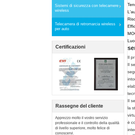
Ten
Sistemi di sicurezza con telecamere
wireless
L'au
Ris
Telecamera di retromarcia wireless
Eff
per auto
MOQ
Luo
Certificazioni
se
Il p
Il s
segn
int
ela
tecn
Il s
Rassegne del cliente
la s
virt
Apprezzo molto il vostro servizio
è co
professionale e il controllo della qualità
di livello superiore, molto felice di
inte
conoscervi.