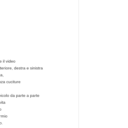
e il video
eriore, destra e sinistra
ta,
nza cuciture
eicolo da parte a parte
vita
o
armio
o.