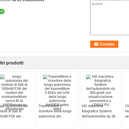
tri prodotti
nga autonomia del
Trasmettitore e
HD macchina
15
dulo di dati di
ricevitore della lunga
fotografica Systerm
ma
0mW FSK del
autonomia del
dell'automobile da 360
se
dem del
trasmettitore 5.8Ghz del
gradi con
2.
cetrasmettitore senza
UAV della lunga
visualizzazione