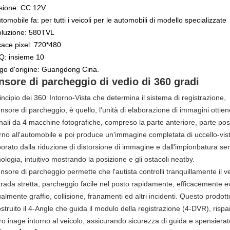
sione: CC 12V
tomobile fa: per tutti i veicoli per le automobili di modello specializzate
oluzione: 580TVL
icace pixel: 720*480
: insieme 10
go d'origine: Guangdong Cina.
nsore di parcheggio di vedio di 360 gradi
.
rincipio dei 360
Intorno-Vista che determina il sistema di registrazione,
ensore di parcheggio, è quello, l'unità di elaborazione di immagini ottien
ali da 4 macchine fotografiche, compreso la parte anteriore, parte post
orno all'automobile e poi produce un'immagine completata di uccello-vis
borato dalla riduzione di distorsione di immagine e dall'impionbatura se
ologia, intuitivo mostrando la posizione e gli ostacoli neatby.
ensore di parcheggio permette che l'autista controlli tranquillamente il v
trada stretta, parcheggio facile nel posto rapidamente, efficacemente e
ualmente graffio, collisione, franamenti ed altri incidenti. Questo prodott
struito il 4-Angle che guida il modulo della registrazione (4-DVR), risp
ro inage intorno al veicolo, assicurando sicurezza di guida e spensierat