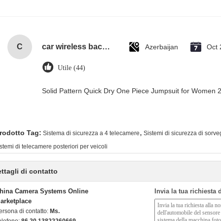
C
car wireless backup camera with wide view angle
Azerbaijan
Oct 
Utile (44)
Solid Pattern Quick Dry One Piece Jumpsuit for Women
,
rodotto Tag:
Sistema di sicurezza a 4 telecamere
Sistemi di sicurezza di sorve
istemi di telecamere posteriori per veicoli
ttagli di contatto
hina Camera Systems Online
Invia la tua richiesta
arketplace
ersona di contatto:
Ms.
elefono:
86 20 13822260669