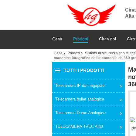
Cina
Alta
Casa
Prodotti
Circa noi
Giro
Casa
Prodotti
Sistemi di sicurezza con telec
macchina fotografica dell'automobile da 360 gr
Ma
TUTTI I PRODOTTI
no
36
Telecamera IP da megapixel
Telecamera bullet analogica
Telecamera Dome Analogica
TELECAMERA TVCC AHD