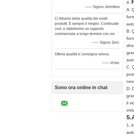
4.
—— Signor Johnifere
A. Q
form
Ci fidiamo della qualità dei vostri
aut
prodotti. È sempre il meglio. Continuate
così, e stabiliremo un rapporto
B. 
commerciale a lungo termine con voi.
for
—— Signor Zero.
dir
gra
Ottima qualità e consegna veloce.
aut
—— Victor.
C. Q
pos
nes
Sono ora online in chat
D. D
gra
il v
vist
5.
1, 
aut