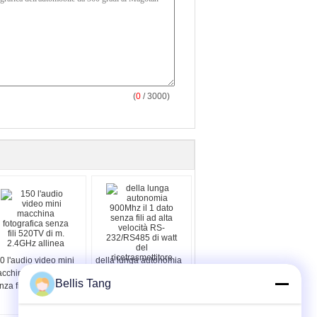
(
0
/ 3000)
0 l'audio video mini
della lunga autonomia
cchina fotografica
900Mhz il 1 dato senza
Bellis Tang
nza fili 520TV di m.
fili ad alta velocità RS-
4GHz allinea
232/RS485 di watt del
ricetrasmettitore