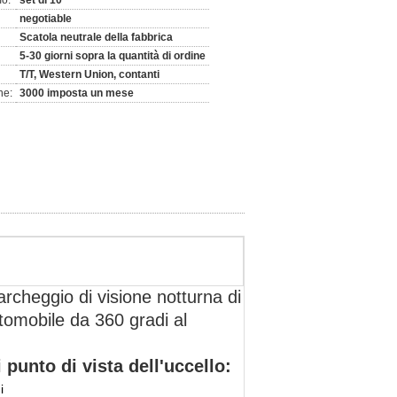
mo:
set di 10
negotiable
Scatola neutrale della fabbrica
5-30 giorni sopra la quantità di ordine
T/T, Western Union, contanti
ne:
3000 imposta un mese
archeggio di visione notturna di
utomobile da 360 gradi al
 punto di vista dell'uccello:
i