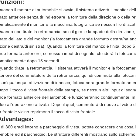
Funzioni:
uando il motore di automobile si avvia, il sistema attiverà il monitor d
ato anteriore senza tir indietroare la tornitura della direzione o della r
omaticamente il monitor e la macchina fotografica se nessun filo di scat
Quando non tirate la retromarcia, solo il giro le lampade della direzion
mato del lato e del monitor (la fotocamera grande formato destra/ha and
ezione destra/di sinistra). Quando la tornitura del manzo è finita, dopo
nde formato anteriore, se nessun input di segnale, chiuderà la fotocam
omaticamente dopo 15 secondi.
uando tirate la retromarcia, il sistema attiverà il monitor e la fotocame
teriore del commutatore della retromarcia, quindi commuta alla fotoca
sun'qualunque attivazione di innesco, fotocamera grande formato ante
opo il tocco di vista frontale della stampa, se nessun altri input di seg
nde formato anteriore dell'automobile funzioneranno continuamente, m
ideo all'operazione attivata. Dopo il quel, commuterà di nuovo al video di 
a frontale vicino reprimono il tocco di vista frontale.
Advantages:
è di 360 gradi intorno a parcheggio di vista, potete conoscere che cosa
omobile ed il parcheggio. Le strutture differenti mostrano sullo schermo