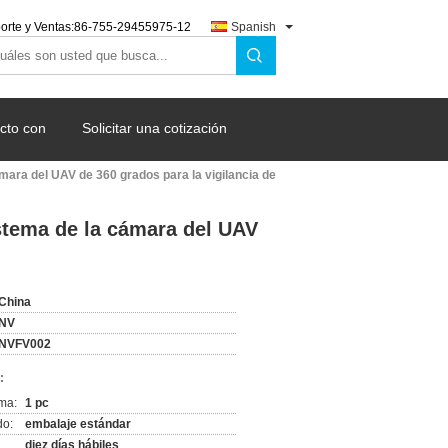
orte y Ventas:
86-755-29455975-12
Spanish
cto con
Solicitar una cotización
ara del UAV de 360 grados para la vigilancia de
stema de la cámara del UAV
China
NV
NVFV002
:
ma:
1 pc
do:
embalaje estándar
diez días hábiles