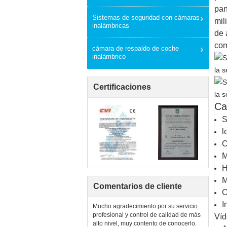
pan
Sistemas de seguridad con cámaras
mil
inalámbricas
de 
com
cámara de respaldo de coche
inalámbrico
Certificaciones
Ca
S
l
C
M
H
M
Comentarios de cliente
C
I
Mucho agradecimiento por su servicio
profesional y control de calidad de más
Víd
alto nivel, muy contento de conocerlo.