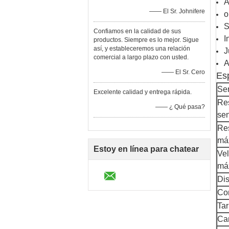
A
—— El Sr. Johnifere
o
S
Confiamos en la calidad de sus
I
productos. Siempre es lo mejor. Sigue
así, y estableceremos una relación
J
comercial a largo plazo con usted.
A
—— El Sr. Cero
Esp
Se
Excelente calidad y entrega rápida.
Re
—— ¿ Qué pasa?
se
Re
má
Estoy en línea para chatear
Vel
má
ahora
Dis
Co
Tar
Ca