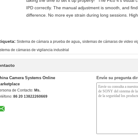
taking the time to set it up properly!""The Pico 4's visual cl
IPD correctly. The manual adjustment is smooth, and find
difference. No more eye strain during long sessions. High
,
tiqueta:
Sistema de cámara a prueba de agua
sistemas de cámaras de video vi
istema de cámaras de vigilancia industrial
ontacto
hina Camera Systems Online
Envíe su pregunta di
arketplace
ersona de Contacto:
Ms.
eléfono:
86 20 13822260669