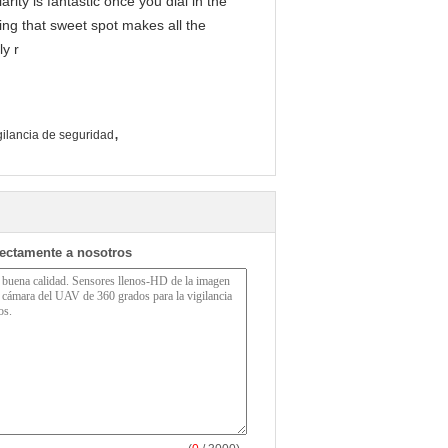
arity is fantastic once you dial in the
ing that sweet spot makes all the
ly r
,
gilancia de seguridad
rectamente a nosotros