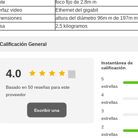
nte
foco fijo de 2.8m m
erfaz video
Ethernet del gigabit
mensiones
altura del diámetro 96m m de 197m m
sa
2,5 kilogramos
Calificación General
Instantánea de
calificación
4.0
5
estrellas
Basado en 50 reseñas para este
proveedor
4
estrellas
Escribir una
3
estrellas
reseña
2
estrellas