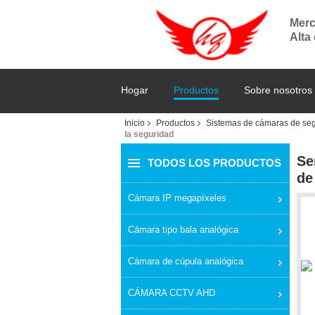
Merc
Alta
Hogar
Productos
Sobre nosotros
Inicio
Productos
Sistemas de cámaras de se
la seguridad
Se
TODOS LOS PRODUCTOS
de
Cámara IP megapíxeles
Cámara tipo bala analógica
Cámara de cúpula analógica
CÁMARA CCTV AHD