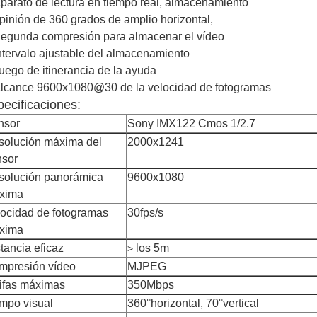
parato de lectura en tiempo real, almacenamiento
pinión de 360 grados de amplio horizontal,
egunda compresión para almacenar el vídeo
ntervalo ajustable del almacenamiento
uego de itinerancia de la ayuda
lcance 9600x1080@30 de la velocidad de fotogramas
ecificaciones:
nsor
Sony IMX122 Cmos 1/2.7
solución máxima del
2000x1241
nsor
solución panorámica
9600x1080
xima
ocidad de fotogramas
30fps/s
xima
tancia eficaz
los 5m
>
mpresión vídeo
MJPEG
ifas máximas
350Mbps
mpo visual
360°horizontal, 70°vertical