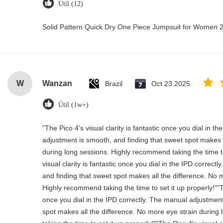
Útil (12)
Solid Pattern Quick Dry One Piece Jumpsuit for Women
W
Wanzan
Brazil
Oct 23.2025
Útil (1w+)
"The Pico 4's visual clarity is fantastic once you dial in t
adjustment is smooth, and finding that sweet spot makes a
during long sessions. Highly recommend taking the time to
visual clarity is fantastic once you dial in the IPD correc
and finding that sweet spot makes all the difference. No 
Highly recommend taking the time to set it up properly!""The
once you dial in the IPD correctly. The manual adjustment
spot makes all the difference. No more eye strain durin