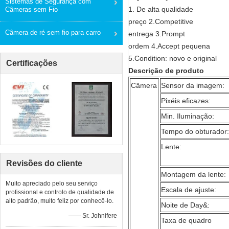
Sistemas de Segurança com
1. De alta qualidade
Câmeras sem Fio
preço 2.Competitive
Câmera de ré sem fio para carro
entrega 3.Prompt
ordem 4.Accept pequena
5.Condition: novo e original
Certificações
Descrição de produto
Câmera
Sensor da imagem:
Pixéis eficazes:
Min. Iluminação:
Tempo do obturador:
Lente:
Revisões do cliente
Montagem da lente:
Muito apreciado pelo seu serviço
Escala de ajuste:
profissional e controlo de qualidade de
alto padrão, muito feliz por conhecê-lo.
Noite de Day&:
—— Sr. Johnifere
Taxa de quadro