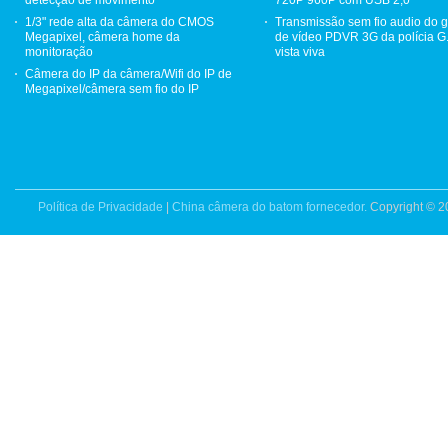
1/3" rede alta da câmera do CMOS
Transmissão sem fio audio do 
Megapixel, câmera home da
de vídeo PDVR 3G da polícia G
monitoração
vista viva
Câmera do IP da câmera/Wifi do IP de
Megapixel/câmera sem fio do IP
Política de Privacidade
|
China câmera do batom fornecedor.
Copyright © 2