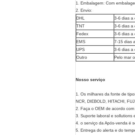
1. Embalagem: Com embalagem 
2. Envio:
DHL
3-6 dias a
TNT
3-6 dias a
Fedex
3-6 dias a
EMS
7-15 dias 
UPS
3-6 dias a
Outro
Pelo mar o
Nosso serviço
1.
Os milhares da fonte de tip
NCR, DIEBOLD, HITACHI, FUJI
2. Faça o OEM de acordo com 
3. Suporte laboral e sollutions 
4. o serviço da Após-venda é s
5. Entrega do alerta e do temp