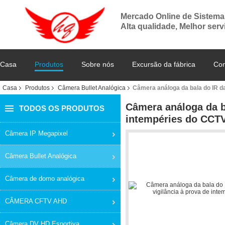
Mercado Online de Sistem
Alta qualidade, Melhor serv
Casa
Produtos
Sobre nós
Excursão da fábrica
Con
Casa
Produtos
Câmera Bullet Analógica
Câmera análoga da bala do IR d
Câmera análoga da b
TODOS OS PRODUTOS
intempéries do CCT
Câmera IP Megapixel
Câmera Bullet Analógica
Câmera de domo analógica
CÂMERA CFTV AHD
Câmera DV HD Esportiva