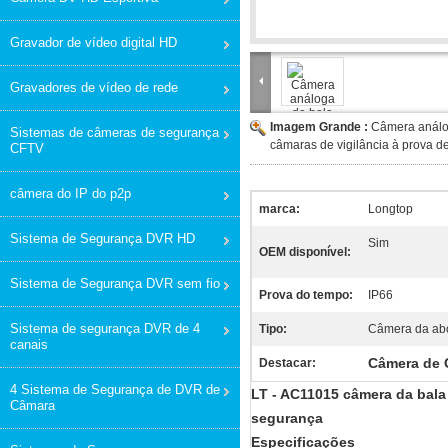
Gravador de vídeo digital HD
Gravadores de vídeo de rede
Imagem Grande :
Câmera análo
Sistemas de câmeras de segurança
câmaras de vigilância à prova 
CFTV
câmera do IP do p2p
marca:
Longtop
Sistema de Segurança DVR HD
Sim
OEM disponível:
Sistema de Segurança DVR sem fio
Prova do tempo:
IP66
Sistema de segurança DVR de 4
Tipo:
Câmera da ab
canais
Câmera de C
Destacar:
4 Sistema de Segurança de DVR de
LT - AC11015 câmera da bal
Câmara
segurança
Especificações