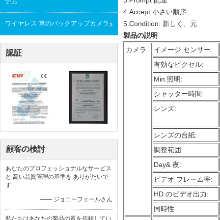
3.Prompt 配達
テム
4.Accept 小さい順序
ワイヤレス 車のバックアップカメラ
5.Condition: 新しく、元
製品の説明
カメラ
イメージ センサー:
認証
有効なピクセル:
Min.照明:
シャッター時間:
レンズ:
レンズの台紙:
顧客の検討
調整範囲:
Day& 夜:
あなたのプロフェッショナルなサービス
と 高い品質管理の基準を ありがたいで
ビデオ フレーム率:
す
HD のビデオ出力:
—— ジョニーフェールさん
同時性:
私たちはあなたの製品の質を信頼してい