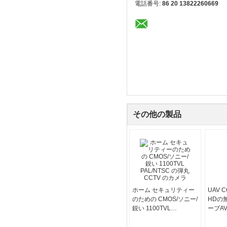
電話番号:
86 20 13822260669
その他の製品
ホーム セキュリティー
UAV 
のための CMOS/ソニー/
HDの
鋭い 1100TVL
ーブA
PAL/NTSC の弾丸
ステム
CCTV のカメラ