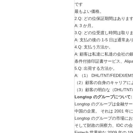
です
最もよい価格。
2.Q: どの位保証期間はありま
A: 3 か月。
3.Q: どの位受渡し時間は取り
A: 支払の後の 1-5 日は通常
4.Q: 支払う方法か。
A: 顧客は私達に私達の会社
条件付捺印証書サービス、Alipay
5.Q: 出荷する方法か。
A: （1） DHL/TNT/FEDE
（2）顧客の自身のキャリアに
（3）顧客の明白な（DHL/TNT
Longtop のグループについて:
Longtop のグループは金融
中国の企業。 それは 2001
Longtop のグループの市
そして財政の洞察力、IDC の会
Fintech 世界的な 2009 