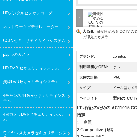
HDデジタルビデオレコーダー
ネットワークビデオレコーダー
大画像 :
耐候性がある CCTV の
の弾丸のカメラ
CCTVセキュリティカメラシステム
p2p ipのカメラ
ブランド:
Longtop
利用可能な OEM:
はい
HD DVR セキュリティシステム
天候の証拠:
IP66
無線DVRセキュリティシステム
タイプ:
ドーム型カメ
4チャンネルDVRセキュリティシス
室内の CCT
ハイライト:
テム
LT -保証のための AC11015 C
4台カメラDVRセキュリティシステ
指定
ム
1。良質
2.Competitive 価格
ワイヤレスカメラセキュリティシス