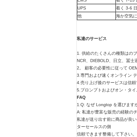
UPS
着く 3-6 
他
海か空気
私達のサービス
1.
供給のたくさんの種類はのブラ
NCR、DIEBOLD、日立、冨士
2。 顧客の必要性に従って OE
3.専門および速くオンライン テクニ
4.売り上げ後のサービスは信
5.プロンプトおよびオン・タ
FAQ
1.Q: なぜ Longtop を選びま
A: 私達が豊富な販売の経験
私達が送り出す前に商品が良い
ターセールスの側
信頼できます整備して下さい。