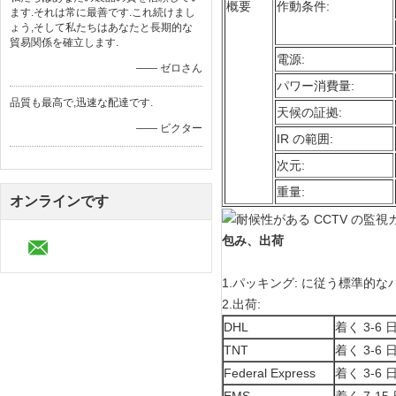
概要
作動条件:
ます.それは常に最善です.これ続けまし
ょう,そして私たちはあなたと長期的な
貿易関係を確立します.
電源:
—— ゼロさん
パワー消費量:
品質も最高で,迅速な配達です.
天候の証拠:
—— ビクター
IR の範囲:
次元:
重量:
オンラインです
包み、出荷
1.パッキング: に従う標準的
2.出荷:
DHL
着く 3-6 
TNT
着く 3-6 
Federal Express
着く 3-6 
EMS
着く 7-15