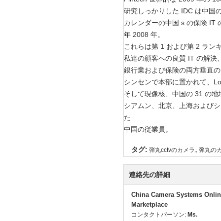
研究しっかりした IDC は中国の
カレンダーの中国 s の保険 I
年 2008 年。
これらは第 1 および第 2 
私達の顧客への良質 IT の解
銀行業および保険の両方垂直のた
シンセンで本部に置かれて、Lon
そして現像核、中国の 31 の地域
シアムン、北京、上海およびシンセ
た
中国の従業員。
,
タグ:
弾丸cctvのカメラ
弾丸のカ
連絡先の詳細
China Camera Systems Onlin
Marketplace
コンタクトパーソン:
Ms.