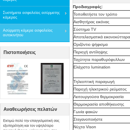
Προδιαγραφές:
Συστήματα ασφαλείας ασύρματης
Τοποθετήστε τον τρόπο
κάμερας
Αισθητήρας εικόνας
Σύστημα TV
Ασύρματη κάμερα ασφαλείας
αυτοκινήτου
Αποτελεσματικά εικονοκύτταρα
Οριζόντιο ψήφισμα
Περιοχή αντίληψης
Πιστοποιήσεις
Ταχύτητα παραθυρόφυλλων
Ελάχιστο Iumination
Τηλεοπτική παραγωγή
Παροχή ηλεκτρικού ρεύματος
Λειτουργούσα θερμοκρασία
Θερμοκρασία αποθήκευσης
Αναθεωρήσεις πελατών
Γωνία φακών
Στεγανοποιήστε
Εκτιμώ πολύ την επαγγελματική σας
εξυπηρέτηση και τον υψηλότερο
Νύχτα Vison