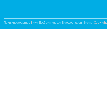
Πολιτική Απορρήτου
|
Κίνα Εφεδρική κάμερα Bluetooth προμηθευτής.
Copyright