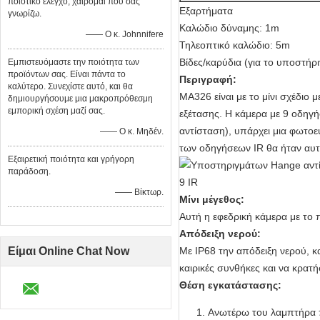
ποιοτικό έλεγχο, χαίρομαι που σας
Εξαρτήματα
γνωρίζω.
Καλώδιο δύναμης: 1m
—— Ο κ. Johnnifere
Τηλεοπτικό καλώδιο: 5m
Βίδες/καρύδια (για το υποστή
Εμπιστευόμαστε την ποιότητα των
προϊόντων σας. Είναι πάντα το
Περιγραφή:
καλύτερο. Συνεχίστε αυτό, και θα
MA326 είναι με το μίνι σχέδιο
δημιουργήσουμε μια μακροπρόθεσμη
εμπορική σχέση μαζί σας.
εξέτασης. Η κάμερα με 9 οδηγή
αντίσταση), υπάρχει μια φωτοε
—— Ο κ. Μηδέν.
των οδηγήσεων IR θα ήταν αυτό
Εξαιρετική ποιότητα και γρήγορη
παράδοση.
—— Βίκτωρ.
Μίνι μέγεθος:
Αυτή η εφεδρική κάμερα με το 
Απόδειξη νερού:
Είμαι Online Chat Now
Με IP68 την απόδειξη νερού, κ
καιρικές συνθήκες και να κρατή
Θέση εγκατάστασης:
Ανωτέρω του λαμπτήρα π