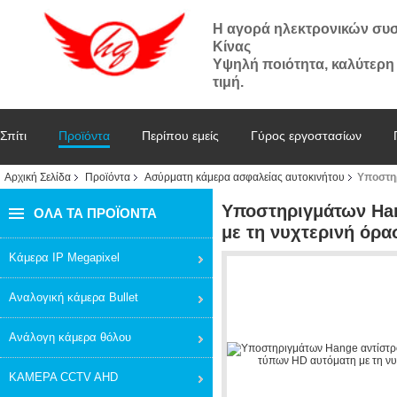
Η αγορά ηλεκτρονικών συ
Κίνας
Υψηλή ποιότητα, καλύτερη
τιμή.
Σπίτι
Προϊόντα
Περίπου εμείς
Γύρος εργοστασίων
Αρχική Σελίδα
Προϊόντα
Ασύρματη κάμερα ασφαλείας αυτοκινήτου
Υποστηρ
Υποστηριγμάτων Ha
ΌΛΑ ΤΑ ΠΡΟΪΌΝΤΑ
με τη νυχτερινή όρα
Κάμερα IP Megapixel
Αναλογική κάμερα Bullet
Ανάλογη κάμερα θόλου
ΚΑΜΕΡΑ CCTV AHD