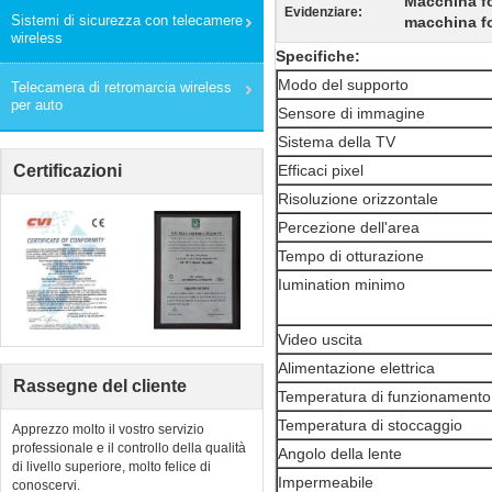
Macchina fo
Evidenziare:
Sistemi di sicurezza con telecamere
macchina fo
wireless
Specifiche:
Modo del supporto
Telecamera di retromarcia wireless
per auto
Sensore di immagine
Sistema della TV
Certificazioni
Efficaci pixel
Risoluzione orizzontale
Percezione dell'area
Tempo di otturazione
Iumination minimo
Video uscita
Alimentazione elettrica
Rassegne del cliente
Temperatura di funzionamento
Temperatura di stoccaggio
Apprezzo molto il vostro servizio
professionale e il controllo della qualità
Angolo della lente
di livello superiore, molto felice di
Impermeabile
conoscervi.