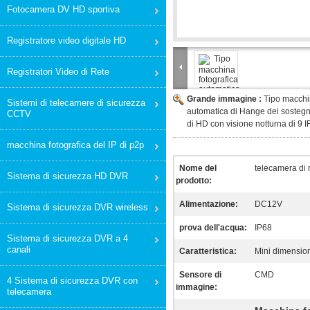
Fotocamera DV HD sportiva
Registratore video digitale HD
Registratori Video di Rete
Grande immagine :
Tipo macchi
Sistemi di telecamere di sicurezza
automatica di Hange dei sostegni
CCTV
di HD con visione notturna di 9 I
macchina fotografica del IP di p2p
Nome del
telecamera di 
Sistema di sicurezza HD DVR
prodotto:
Alimentazione:
DC12V
Sistema di sicurezza DVR wireless
prova dell'acqua:
IP68
Sistema di sicurezza DVR a 4
canali
Caratteristica:
Mini dimensione
Sensore di
CMD
4 Sistema di sicurezza DVR con
immagine:
telecamera