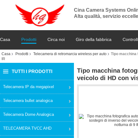
Cina Camera Systems Onli
Alta qualità, servizio eccel
Casa
Prodotti
Circa noi
Giro della fabbrica
Controll
Casa
Prodotti
Telecamera di retromarcia wireless per auto
Tipo macchina f
IR
Tipo macchina fotogr
TUTTI I PRODOTTI
veicolo di HD con vi
Telecamera IP da megapixel
Telecamera bullet analogica
Telecamera Dome Analogica
TELECAMERA TVCC AHD