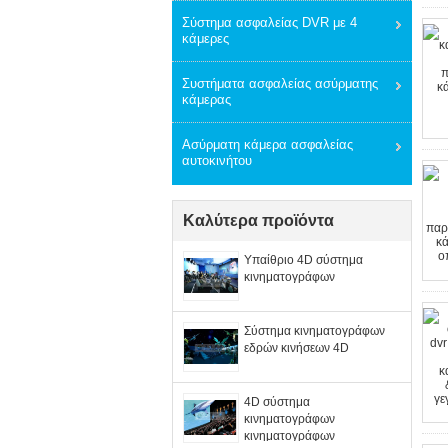
Σύστημα ασφαλείας DVR με 4
κάμερες
Συστήματα ασφαλείας ασύρματης
κάμερας
Ασύρματη κάμερα ασφαλείας
αυτοκινήτου
Καλύτερα προϊόντα
Υπαίθριο 4D σύστημα
κινηματογράφων
Σύστημα κινηματογράφων
εδρών κινήσεων 4D
4D σύστημα
κινηματογράφων
κινηματογράφων