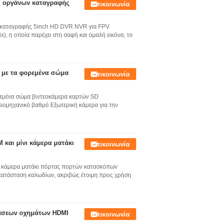
ς οργάνων καταγραφής
Επικοινωνία
 καταγραφής 5inch HD DVR NVR για FPV
), η οποία παρέχει στη σαφή και ομαλή εικόνα, το
ς με τα φορεμένα σώμα
Επικοινωνία
ορεμένα σώμα βιντεοκάμερα καρτών SD
βιομηχανικό βαθμό Εξωτερική κάμερα για την
και μίνι κάμερα ματάκι
Επικοινωνία
ι κάμερα ματάκι πόρτας πορτών κατασκόπων
κατάσταση καλωδίων, ακριβώς έτοιμη προς χρήση
άσεων οχημάτων HDMI
Επικοινωνία