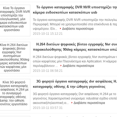
Το όργανο καταγραφής DVR NVR υποστηρίζει τη
κάμερα ενδοσκοπίων κατασκόπων usb
Το όργανο καταγραφής DVR NVR υποστηρίζει την πολυγλωσ
Περιγραφή: Μπορεί να χρησιμοποιηθεί στα επικίνδυνα & πε
υψομέτρου. Είν...
Διαβάστε περισσότερα
2015-10-11 15:12:21
H.264 δικτύων ψηφιακές βίντεο εγγραφής Nvr σ
παρακολούθησης 90deg κάμερες κατασκόπων οπών
H.264 δικτύων ψηφιακές βίντεο εγγραφής Nvr συστημάτω
οπών καρφίτσας μίνι Πλεονέκτημα και Apllication: Η κάμερ
περιλαμβάνουν ...
Διαβάστε περισσότερα
2015-10-11 06:58:21
3G φορητό όργανο καταγραφής dvr ασφάλειας H.
καταγραφής οθόνης & την ώθηση γεγονότος
3G φορητό όργανο καταγραφής Dvr ασφάλειας H.264 με το
γεγονότος Χαρακτηριστικό γνώρισμα: ndustrial σχέδιο επ
ακουστική/τηλεοπτική ει...
Διαβάστε περισσότερα
2015-10-11 03:57:31