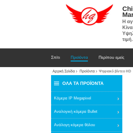
Chi
Mar
Η αγ
Κίνα
Υψηλ
τιμή.
Σπίτι
Προϊόντα
Περίπου εμείς
Αρχική Σελίδα
Προϊόντα
Ψηφιακό βίντεο HD
ΌΛΑ ΤΑ ΠΡΟΪΌΝΤΑ
Κάμερα IP Megapixel
Αναλογική κάμερα Bullet
Ανάλογη κάμερα θόλου