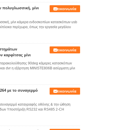
ν πολυγλωσσική, μίνι
Επικοινωνία
σική, μίνι κάμερα ενδοσκοπίων κατασκόπων usb
ρίπλοκα περίχωρα, όπως την εργασία μεγάλου
υστημάτων
Επικοινωνία
 καρφίτσας μίνι
ν παρακολούθησης 90deg κάμερες κατασκόπων
α και dvr η εξάρτηση MINISTE806B ασύρματη μίνι
264 με το συναγερμό
Επικοινωνία
 συναγερμό καταγραφής οθόνης & την ώθηση
ιπέδων Υποστήριξη RS232 και RS485 2-CH