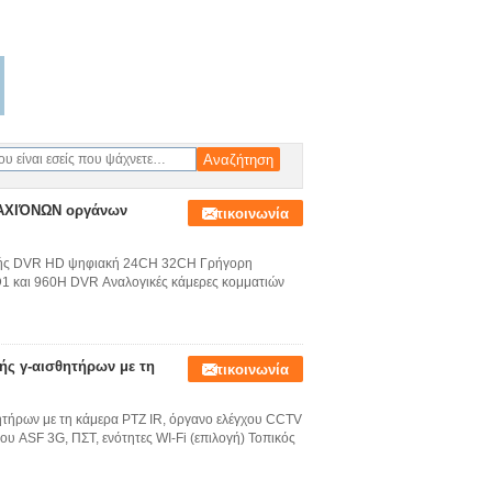
ΡΑΧΙΌΝΩΝ οργάνων
Επικοινωνία
ραφής DVR HD ψηφιακή 24CH 32CH Γρήγορη
 D1 και 960H DVR Αναλογικές κάμερες κομματιών
ς γ-αισθητήρων με τη
Επικοινωνία
τήρων με τη κάμερα PTZ IR, όργανο ελέγχου CCTV
 ASF 3G, ΠΣΤ, ενότητες WI-Fi (επιλογή) Τοπικός