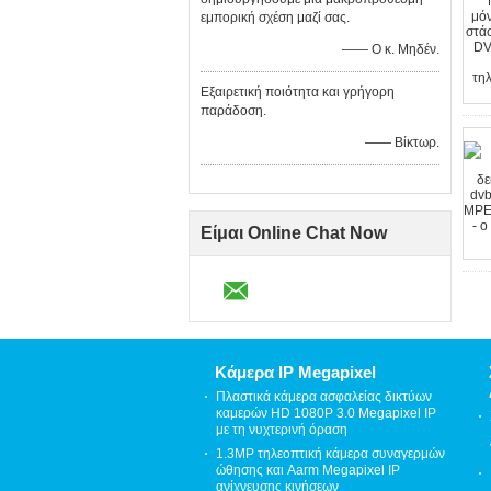
εμπορική σχέση μαζί σας.
—— Ο κ. Μηδέν.
Εξαιρετική ποιότητα και γρήγορη
παράδοση.
—— Βίκτωρ.
Είμαι Online Chat Now
Κάμερα IP Megapixel
Πλαστικά κάμερα ασφαλείας δικτύων
καμερών HD 1080P 3.0 Megapixel IP
με τη νυχτερινή όραση
1.3MP τηλεοπτική κάμερα συναγερμών
ώθησης και Aarm Megapixel IP
ανίχνευσης κινήσεων