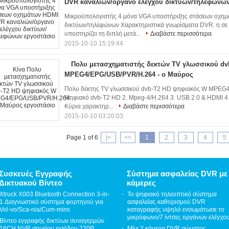
DVR καναλιών/όργανο ελέγχου δικτύων/τηλεφώνω
Μικροϋπολογιστής 4 μόνα VGA υποστήριξης στάσεων οχημ
δικτύων/τηλεφώνων Χαρακτηριστικά γνωρίσματα DVR: η σε
υποστηρίζει τη διπλή μετά...
Διαβάστε περισσότερα
2015-10-10 15:19:44
Πολυ μετασχηματιστής δεκτών TV γλωσσικού dv
MPEG4/EPG/USB/PVR/H.264 - ο Μαύρος
Πολυ δέκτης TV γλωσσικού dvb-T2 HD ψηφιακός W MPEG4
Ψηφιακό dvb-T2 HD 2. Mpeg-4/H.264 3. USB 2.0 & HDMI 4
Κύρια χαρακτηρ...
Διαβάστε περισσότερα
2015-10-10 03:20:03
Page 1 of 6
|<
<<
1
2
3
4
5
Συσκευές Εγγραφής
Σύστημα ασφαλείας DVR με
Δικτυακού Βίντεο
κάμερες
Xtruck X003 Bluetooth Connection 3-in-
Το ψηφιακό τηλεοπτικό σύστημα
1 Διαγνωστικό σύστημα φορτηγού για
ασφαλείας καθορισμού DVR
Vol-vo/Sca-nia/Cum-mins
καταγραφής υψηλό ενσωμάτωσε το
μικρόφωνο/7 ίντσες οργάνων ελέγχο
Βίντεο εγγραφής δικτύων συναγερμών
16CH NVR σημείου εισόδου 720P
Μίνι 2 κάμερα DVR σώματος