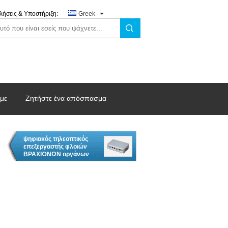
ήσεις & Υποστήριξη:
Greek
 με
Ζητήστε ένα απόσπασμα
ψηφιακός τηλεοπτικός
επεξεργαστής φλοιών
ΒΡΑΧΙΌΝΩΝ οργάνων
καταγραφής επιτήρησης
24/32 κανάλι DVR A9