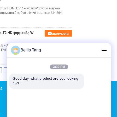
ν
άτων HDMI DVR καναλιών/όργανο ελέγχου
 πραγματικό χρόνο υψηλή συμπίεση λ H.264,
b-T2 HD ψηφιακός W
Επικοινωνία
/EPG/USB/PVR/H.264 - ο Μαύρος Ανωτερότητες 1.
Bellis Tang
. PVR, άποψη JPEG 5. 1080p που υποστηρίζονται
3:32 PM
6
>>
>|
Good day, what product are you looking 
for?
 4
Αίτηση κράτησης
Στείλε
sgs
υ