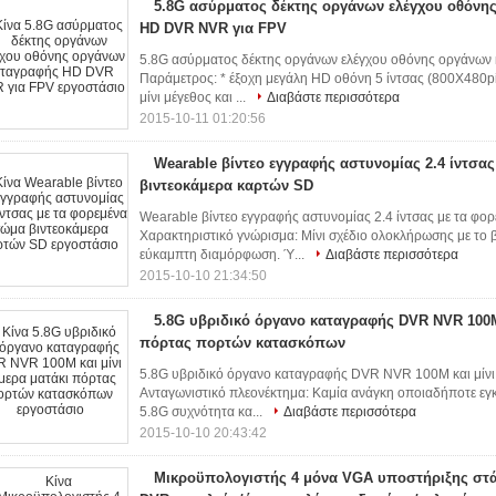
5.8G ασύρματος δέκτης οργάνων ελέγχου οθόνη
HD DVR NVR για FPV
5.8G ασύρματος δέκτης οργάνων ελέγχου οθόνης οργάνων
Παράμετρος: * έξοχη μεγάλη HD οθόνη 5 ίντσας (800X480pix
μίνι μέγεθος και ...
Διαβάστε περισσότερα
2015-10-11 01:20:56
Wearable βίντεο εγγραφής αστυνομίας 2.4 ίντσα
βιντεοκάμερα καρτών SD
Wearable βίντεο εγγραφής αστυνομίας 2.4 ίντσας με τα φ
Χαρακτηριστικό γνώρισμα: Μίνι σχέδιο ολοκλήρωσης με το 
εύκαμπτη διαμόρφωση. Ύ...
Διαβάστε περισσότερα
2015-10-10 21:34:50
5.8G υβριδικό όργανο καταγραφής DVR NVR 100M 
πόρτας πορτών κατασκόπων
5.8G υβριδικό όργανο καταγραφής DVR NVR 100M και μίν
Ανταγωνιστικό πλεονέκτημα: Καμία ανάγκη οποιαδήποτε εγ
5.8G συχνότητα κα...
Διαβάστε περισσότερα
2015-10-10 20:43:42
Μικροϋπολογιστής 4 μόνα VGA υποστήριξης στ