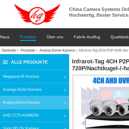
China Camera Systems Onl
Hochwertig, Bester Service
Haus
Produkte
Über uns
Fabrik-Ausflug
Qualitätsk
Startseite
Produkte
Analog-Dome-Kamera
Infrarot-Tag 4CH P2P AHD de
Infrarot-Tag 4CH P2
ALLE PRODUKTE
720P/Nachtkugel-/-
Megapixel-IP-Kamera
Analoge Bullet-Kamera
Analog-Dome-Kamera
AHD CCTV-KAMERA
Sport HD DV Kamera