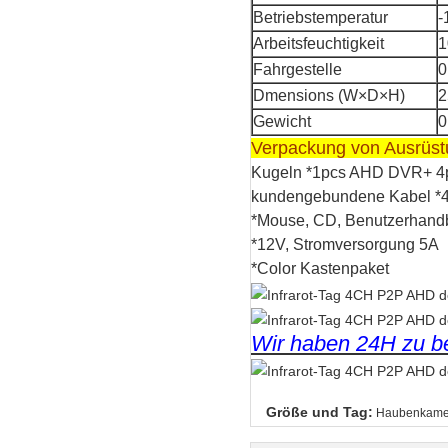
Betriebstemperatur
-
Arbeitsfeuchtigkeit
1
Fahrgestelle
0
Dmensions (W×D×H)
2
Gewicht
0
Verpackung von Ausrüs
Kugeln *1pcs AHD DVR+ 
kundengebundene Kabel *
*Mouse, CD, Benutzerhand
*12V, Stromversorgung 5A
*Color Kastenpaket
Wir haben 24H zu b
Größe und Tag:
Haubenkame