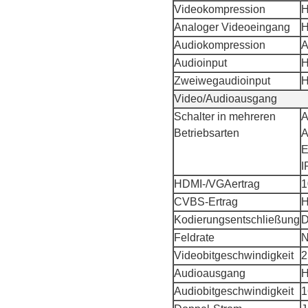
Videokompression
H
Analoger Videoeingang
H
Audiokompression
Audioinput
H
Zweiwegaudioinput
H
Video/Audioausgang
Schalter in mehreren
A
Betriebsarten
A
E
I
HDMI-/VGAertrag
1
CVBS-Ertrag
H
Kodierungsentschließung
D
Feldrate
N
Videobitgeschwindigkeit
2
Audioausgang
H
Audiobitgeschwindigkeit
1