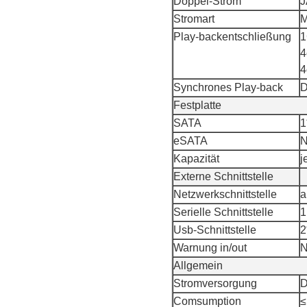
Doppel-Strom
J
Stromart
M
Play-backentschließung
1
4
4
Synchrones Play-back
D
Festplatte
SATA
1
eSATA
N
Kapazität
j
Externe Schnittstelle
Netzwerkschnittstelle
a
Serielle Schnittstelle
1
Usb-Schnittstelle
2
Warnung in/out
N
Allgemein
Stromversorgung
Comsumption