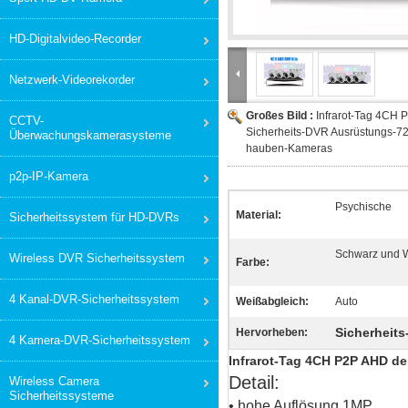
HD-Digitalvideo-Recorder
Netzwerk-Videorekorder
Großes Bild :
Infrarot-Tag 4CH 
CCTV-
Sicherheits-DVR Ausrüstungs-72
Überwachungskamerasysteme
hauben-Kameras
p2p-IP-Kamera
Psychische
Material:
Sicherheitssystem für HD-DVRs
Schwarz und 
Wireless DVR Sicherheitssystem
Farbe:
4 Kanal-DVR-Sicherheitssystem
Weißabgleich:
Auto
Sicherheits
Hervorheben:
4 Kamera-DVR-Sicherheitssystem
Infrarot-Tag 4CH P2P AHD d
Detail:
Wireless Camera
Sicherheitssysteme
• hohe Auflösung 1MP