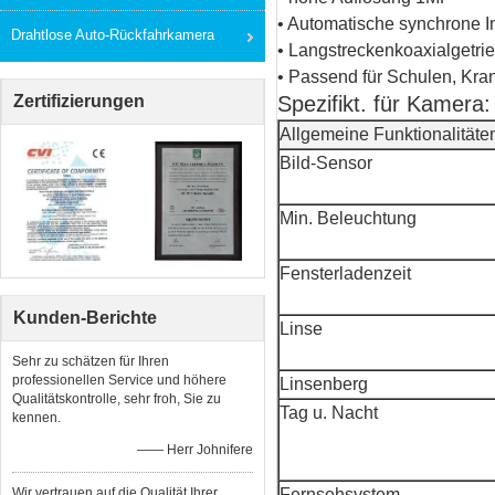
• Automatische synchrone I
Drahtlose Auto-Rückfahrkamera
• Langstreckenkoaxialgetr
• Passend für Schulen, Kra
Zertifizierungen
Spezifikt. für Kamera:
Allgemeine Funktionalitäte
Bild-Sensor
Min. Beleuchtung
Fensterladenzeit
Kunden-Berichte
Linse
Sehr zu schätzen für Ihren
professionellen Service und höhere
Linsenberg
Qualitätskontrolle, sehr froh, Sie zu
Tag u. Nacht
kennen.
—— Herr Johnifere
Wir vertrauen auf die Qualität Ihrer
Fernsehsystem