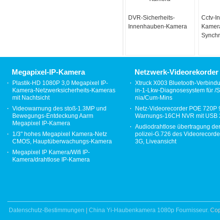
DVR-Sicherheits-
Cctv-I
Innenhauben-Kamera
Kamer
Synchr
CCDs N
Hotel 
Digita
Megapixel-IP-Kamera
Netzwerk-Videorekorder
Plastik-HD 1080P 3,0 Megapixel IP-
Xtruck X003 Bluetooth-Verbind
Kamera-Netzwerksicherheits-Kameras
in-1-Lkw-Diagnosesystem für /S
mit Nachtsicht
nia/Cum-Mins
Videowarnung des stoß-1.3MP und
Netz-Videorecorder POE 720P
Bewegungs-Entdeckung Aarm
Warnungs-16CH NVR mit USB 
Megapixel IP-Kamera
Audiodrahtlose übertragung de
1/3" hohes Megapixel Kamera-Netz
polizei-G.726 des Videorecor
CMOS, Hauptüberwachungs-Kamera
3G, Liveansicht
Megapixel IP Kamera/Wifi IP-
Kamera/drahtlose IP-Kamera
Datenschutz-Bestimmungen
|
China Yi-Haubenkamera 1080p Fournisseur.
Cop