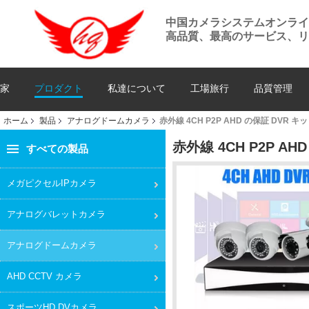
中国カメラシステムオンラ
高品質、最高のサービス、リ
家
プロダクト
私達について
工場旅行
品質管理
ホーム
製品
アナログドームカメラ
赤外線 4CH P2P AHD の保証 DVR 
赤外線 4CH P2P A
すべての製品
メガピクセルIPカメラ
アナログバレットカメラ
アナログドームカメラ
AHD CCTV カメラ
スポーツHD DVカメラ