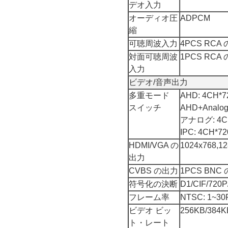
デオ入力
オーディオ圧
ADPCM
縮
可聴周波入力
4PCS RCA
対面可聴周波
1PCS RC
入力
ビデオ/音声出力
多重モード
AHD: 4CH*7
スイッチ
AHD+Analog
アナログ: 4C
IPC: 4CH*7
HDMI/VGA の
1024x768,12
出力
CVBS の出力
1PCS BNC
符号化の決断
D1/CIF/720P
フレーム率
NTSC: 1~30
ビデオ ビッ
256KB/384K
ト・レート