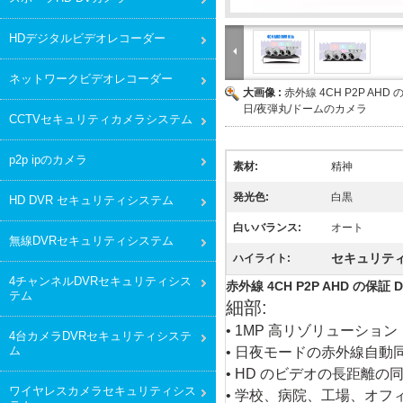
HDデジタルビデオレコーダー
ネットワークビデオレコーダー
大画像 :
赤外線 4CH P2P AHD 
日/夜弾丸/ドームのカメラ
CCTVセキュリティカメラシステム
p2p ipのカメラ
素材:
精神
発光色:
白黒
HD DVR セキュリティシステム
白いバランス:
オート
無線DVRセキュリティシステム
セキュリティ
ハイライト:
4チャンネルDVRセキュリティシス
赤外線 4CH P2P AHD の保証
テム
細部:
• 1MP 高リゾリューション
4台カメラDVRセキュリティシステ
ム
• 日夜モードの赤外線自動
• HD のビデオの長距離の
ワイヤレスカメラセキュリティシス
• 学校、病院、工場、オフ