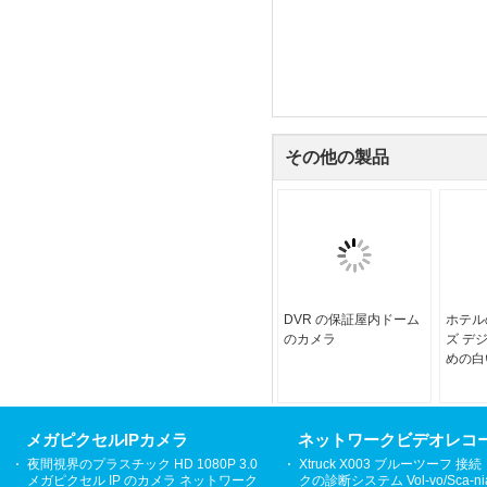
その他の製品
DVR の保証屋内ドーム
ホテルの 
のカメラ
ズ デジ
めの白い
SYNC
の屋内
メガピクセルIPカメラ
ネットワークビデオレコ
夜間視界のプラスチック HD 1080P 3.0
Xtruck X003 ブルーツーフ 接
メガピクセル IP のカメラ ネットワーク
クの診断システム Vol-vo/Sca-ni