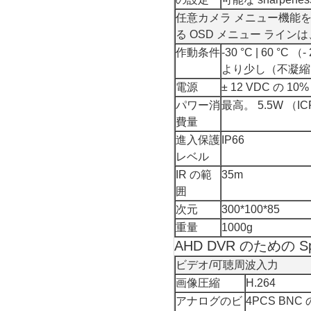
任意カメラ メニュー機能
る OSD メニュー ライ
作動条件
-30 °C | 60 °C
より少し（不凝縮
電源
± 12 VDC の 10%
パワー消
最高。 5.5W （IC
費量
進入保護
IP66
レベル
IR の範
35m
囲
次元
300*100*85
重量
1000g
AHD DVR のための Sp
ビデオ/可聴周波入力
画像圧縮
H.264
アナログのビ
4PCS BNC