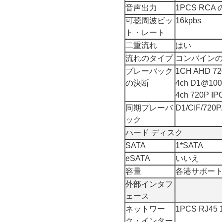
音声出力
1PCS RC
可聴周波ビッ
16kpbs
ト・レート
二重流れ
はい
流れのタイプ
コンバインの
プレーバック
1CH AHD 72
の決断
4ch D1@100 
4ch 720P IP
同期プレーバ
D1/CIF/720P
ック
ハード ディスク
SATA
1*SATA
eSATA
いいえ
容量
各港サポート最
外部インタフ
ェース
ネットワー
1PCS RJ
ク・インター