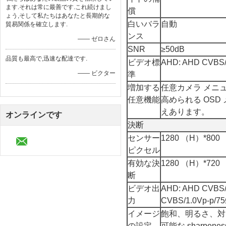
ます.それは常に最善です.これ続けまし
償
ょう,そして私たちはあなたと長期的な
白いバラ
自動
貿易関係を確立します.
ンス
—— ゼロさん
SNR
≥50dB
品質も最高で,迅速な配達です.
ビデオ標
AHD: AHD CVBS/
—— ビクター
準
増加する
任意カメラ メニ
任意機能
高められる OSD
えあります。
オンラインです
決断
センサー
1280 （H）*800
ピクセル
有効な決
1280 （H）*720
断
ビデオ出
AHD: AHD CVBS/1
力
CVBS/1.0Vp-p/7
イメージ
飽和、明るさ、対
の設定
可能な sharpene