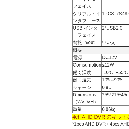
フェイス
シリアル・イ
1PCS RS48
ンタフェース
USB インタ
2*USB2.0
ーフェイス
警報 in/out
いいえ
概要
電源
DC12V
Comsumption
≤12W
働く温度
-10℃--+55℃
働く湿気
10%--90%
シャーシ
0.8U
Dmensions
255*215*45
（W×D×H）
重量
0.86kg
4ch AHD DVR のキ
*1pcs AHD DVR+ 4pcs 