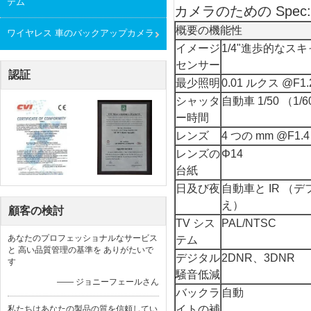
テム
カメラのための Spec:
概要の機能性
ワイヤレス 車のバックアップカメラ
イメージ
1/4"進歩的なスキ
センサー
認証
最少照明
0.01 ルクス @F1
シャッタ
自動車 1/50 （1/60
ー時間
レンズ
4 つの mm @F1.4 の
レンズの
Φ14
台紙
日及び夜
自動車と IR （デ
え）
顧客の検討
TV シス
PAL/NTSC
あなたのプロフェッショナルなサービス
テム
と 高い品質管理の基準を ありがたいで
デジタル
2DNR、3DNR
す
騒音低減
—— ジョニーフェールさん
バックラ
自動
イトの補
私たちはあなたの製品の質を信頼してい