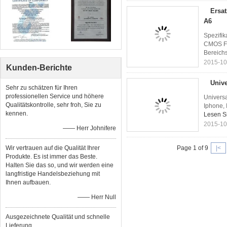
Ersa
A6
Spezifi
CMOS Fe
Bereichs
2015-10
Kunden-Berichte
Unive
Sehr zu schätzen für Ihren
professionellen Service und höhere
Universa
Qualitätskontrolle, sehr froh, Sie zu
Iphone, 
kennen.
Lesen Si
2015-10
—— Herr Johnifere
Wir vertrauen auf die Qualität Ihrer
Page 1 of 9
|<
Produkte. Es ist immer das Beste.
Halten Sie das so, und wir werden eine
langfristige Handelsbeziehung mit
Ihnen aufbauen.
—— Herr Null
Ausgezeichnete Qualität und schnelle
Lieferung.