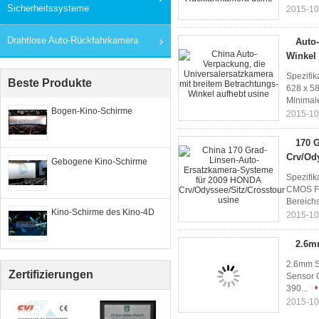
Sicherheitssysteme
2015-10
Drahtlose Auto-Rückfahrkamera
Auto-
Winkel 
Spezifi
Beste Produkte
628 x 5
Minimale
Bogen-Kino-Schirme
2015-10
170 
Crv/Od
Gebogene Kino-Schirme
Spezifi
CMOS Fe
Bereichs
Kino-Schirme des Kino-4D
2015-10
2.6mm
2.6mm S
Zertifizierungen
Sensor C
390...
2015-10