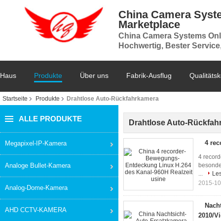
China Camera Syst
Marketplace
China Camera Systems Onl
Hochwertig, Bester Service
Haus
Produkte
Über uns
Fabrik-Ausflug
Qualitätsk
Startseite
Produkte
Drahtlose Auto-Rückfahrkamera
ALLE PRODUKTE
Drahtlose Auto-Rückfah
4 re
Megapixel-IP-Kamera
4 recor
Analoge Bullet-Kamera
besonder
...
Les
2015-10
Analog-Dome-Kamera
Nacht
AHD CCTV-KAMERA
2010/V