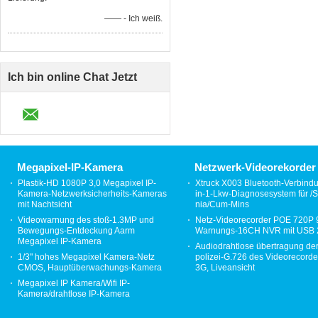
—— - Ich weiß.
Ich bin online Chat Jetzt
Megapixel-IP-Kamera
Netzwerk-Videorekorder
Plastik-HD 1080P 3,0 Megapixel IP-
Xtruck X003 Bluetooth-Verbind
Kamera-Netzwerksicherheits-Kameras
in-1-Lkw-Diagnosesystem für /S
mit Nachtsicht
nia/Cum-Mins
Videowarnung des stoß-1.3MP und
Netz-Videorecorder POE 720P
Bewegungs-Entdeckung Aarm
Warnungs-16CH NVR mit USB 
Megapixel IP-Kamera
Audiodrahtlose übertragung de
1/3" hohes Megapixel Kamera-Netz
polizei-G.726 des Videorecor
CMOS, Hauptüberwachungs-Kamera
3G, Liveansicht
Megapixel IP Kamera/Wifi IP-
Kamera/drahtlose IP-Kamera