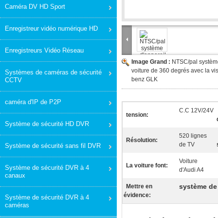
Caméra DV HD Sport
Enregistreur vidéo numérique HD
Enregistreurs Vidéo Réseau
Image Grand :
NTSC/pal système
voiture de 360 degrés avec la v
Systèmes de caméras de sécurité
benz GLK
CCTV
caméra d'IP de P2P
C.C 12V/24V
tension:
Système de sécurité HD DVR
520 lignes
Résolution:
de TV
Système de sécurité sans fil DVR
Voiture
La voiture font:
Système de sécurité DVR à 4
d'Audi A4
canaux
système de 
Mettre en
évidence:
Système de sécurité DVR à 4
caméras