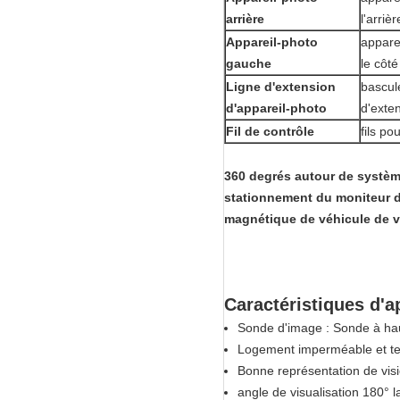
arrière
l'arriè
Appareil-photo
appare
gauche
le côt
Ligne d'extension
bascul
d'appareil-photo
d'exte
Fil de contrôle
fils po
360 degrés autour de systèm
stationnement du moniteur d
magnétique de véhicule de v
Caractéristiques d'a
Sonde d'image : Sonde à ha
Logement imperméable et tem
Bonne représentation de visi
angle de visualisation 180° l