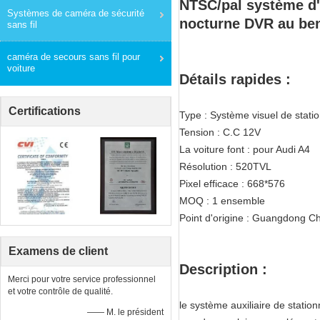
NTSC/pal système d'a
Systèmes de caméra de sécurité
nocturne DVR au be
sans fil
caméra de secours sans fil pour
voiture
Détails rapides :
Certifications
Type : Système visuel de stati
Tension : C.C 12V
La voiture font : pour Audi A4
Résolution : 520TVL
Pixel efficace : 668*576
MOQ : 1 ensemble
Point d'origine : Guangdong Ch
Examens de client
Description :
Merci pour votre service professionnel
et votre contrôle de qualité.
le système auxiliaire de stati
—— M. le président