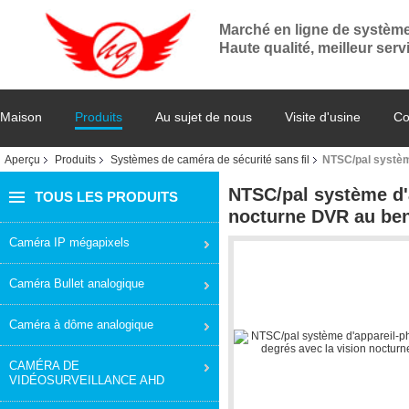
Marché en ligne de systèm
Haute qualité, meilleur serv
Maison
Produits
Au sujet de nous
Visite d'usine
Co
Aperçu
Produits
Systèmes de caméra de sécurité sans fil
NTSC/pal systèm
NTSC/pal système d'a
TOUS LES PRODUITS
nocturne DVR au be
Caméra IP mégapixels
Caméra Bullet analogique
Caméra à dôme analogique
CAMÉRA DE
VIDÉOSURVEILLANCE AHD