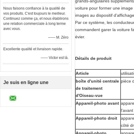
grands-angulaires supplémentair
voiture pour former une image 3
Nous faisons confiance à la qualité de
vos produits. C'est toujours le meilleur.
images au dispositif d'afficha
Continuez comme ça, et nous établirons
Par ce système, les conducteurs
une relation commerciale à long terme
avec vous.
commandent garer la voiture fac
évier.
—— M. Zéro
Excellente qualité et livraison rapide.
—— Victor est là.
Détails de produit
Article
utilisat
boîte d'unité centrale
pièce 
Je suis en ligne une
de traitement
discussion en ligne
d'Oiseau-vue
Appareil-photo avant
appare
l'avant
Appareil-photo droit
appare
côté dr
Appareil-photo
appare