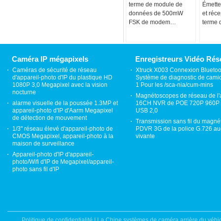
terme de module de
Émette
données de 500mW
et réc
FSK de modem
terme 
d'émetteur-récepteur
5.8Ghz
sans fil de
terme
VHF/fréquence ultra-
haute long
Caméra IP mégapixels
Enregistreurs Vidéo Rés
Caméras de sécurité de réseau
Xtruck X003 Connexion Bluetoo
d'appareil-photo d'IP du plastique HD
Système de diagnostic de cami
1080P 3,0 Megapixel avec la vision
1 Pour les /sca-nia/cum-mins
nocturne
Magnétoscopes de réseau de l'
alarme visuelle de la poussée 1.3MP et
16CH NVR de POE 720P 960P 
appareil-photo d'IP d'Aarm Megapixel
USB 2,0
de détection de mouvement
Transmission sans fil du magn
1/3" réseau élevé d'appareil-photo de
PDVR 3G de la police G.726 au
CMOS Megapixel, appareil-photo à la
vivante
maison de surveillance
Appareil-photo d'IP d'appareil-
photo/Wifi d'IP de Megapixel/appareil-
photo sans fil d'IP
Politique de confidentialité
|
La Chine systèmes de caméra arrière du véhi