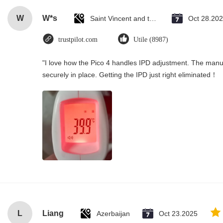
W
W*s
Saint Vincent and the Grenadines
Oct 28.20
trustpilot.com
Utile (8987)
"I love how the Pico 4 handles IPD adjustment. The manual 
securely in place. Getting the IPD just right eliminated！
L
Liang
Azerbaijan
Oct 23.2025