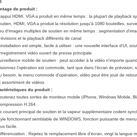
D
ntage de produit :
'appui HDMI, VGA a produit en même temps : la plupart de playback sy
outien, HDMI, VGA a produit la résolution jusqu'à 1080 bouteilles, surveil
eu d'images multiples de soutien en même temps : segmentation d'ima
révisions et le playback différents de canal
'installation est simple, facile à utiliser : une nouvelle interface d'UI, s
nregistrement vidéo ouvert de presse principale
urveillance mobile de soutien : peut accéder à la vidéo n'importe quand
isionnez l'opération est commode, tant que dans l'écran de prévision, s
u besoin, le menu commode d'opération, vidéo peut être joué de retour,
t assortiment de vidéos
actéristiques du produit :
outenez toutes sortes de moniteur mobile (iPhone, Windows Mobile, Bl
ompression H.264
e courant principal de soutien et la vapeur supplémentaire codent syn
tyle fonctionnant semblable de WINDOWS, fonction puissante de menu 
lus facile.
ifférenciation : Rejetez le remplacement libre d'écran, vingt la langue m