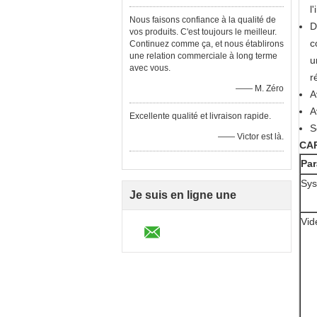
l
Nous faisons confiance à la qualité de
D
vos produits. C'est toujours le meilleur.
c
Continuez comme ça, et nous établirons
une relation commerciale à long terme
u
avec vous.
r
—— M. Zéro
A
A
Excellente qualité et livraison rapide.
S
—— Victor est là.
CA
Par
Sy
Je suis en ligne une
Vid
discussion en ligne