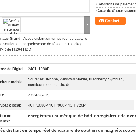
Conditions de paiement
Capacité d'approvision
Contact
Image Grand :
Accès distant en temps réel de capture
e soutien de magnétoscope de réseau du stockage
NVR de H.264 HDD
rée de Digital:
24CH 1080P
Soutenez l'iPhone, Windows Mobile, Blackberry, Symbian,
niteur mobile:
moniteur mobile androïde
D:
2 SATA (4TB)
ayback local:
4CH*1080P 4CH*960P 4CH*720P
enregistreur numérique de hdd
enregistreur de nvr
ttre en
,
dence:
ès distant en temps réel de capture de soutien de magnétoscope