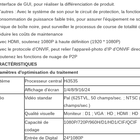
'interface de GUI, pour réaliser la différenciation de produit.
'autres : Avec le système de son pour le circuit de protection, la foncti
onsommation de puissance faible très, pour assurer l'équipement ne soi
nique de boîte noire, peut surveiller le processus de course de totalit
éduire les coûts de maintenance
vec HDMI, soutenez 1080P à haute définition (1920 * 1080P)
vec le protocole d'ONVIF, peut relier l'appareil-photo d'IP d'ONVIF dir
outenez les fonctions de nuage de P2P
RACTÉRISTIQUES
amètres d'optimisation du traitement
stème
Processeur central
Hi3535
Affichage d'écran
1/4/8/9/16/24
éo
Vidéo standar
Pal (625TVL, 50 champs/sec. ; NTSC 
champs/sec.)
Qualité visuelle
Moniteur : D1 ; VGA : HD ; HDMI : HD
Capacité de
1080P/720P/960H/D1/HD1/CIF/QCIF
codage
Entrée de Digital
24*1080P