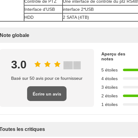
Contrôle de PTZ
Une interface de contrôle du ptz RS48
Interface d'USB
interface 2*USB
HDD
2 SATA (4TB)
Note globale
Aperçu des
notes
3.0
5 étoiles
Basé sur 50 avis pour ce fournisseur
4 étoiles
3 étoiles
Écrire un avis
2 étoiles
1 étoiles
Toutes les critiques