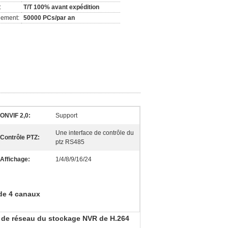
:
T/T 100% avant expédition
nement:
50000 PCs/par an
ONVIF 2,0:
Support
Une interface de contrôle du
Contrôle PTZ:
ptz RS485
Affichage:
1/4/8/9/16/24
 de 4 canaux
 de réseau du stockage NVR de H.264