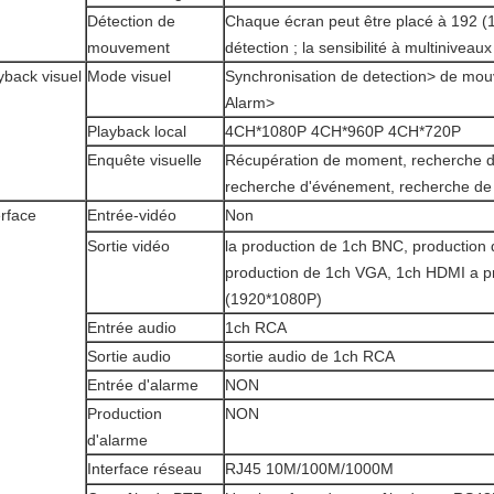
Détection de
Chaque écran peut être placé à 192 (1
mouvement
détection ; la sensibilité à multiniveau
yback visuel
Mode visuel
Synchronisation de detection> de mo
Alarm>
Playback local
4CH*1080P 4CH*960P 4CH*720P
Enquête visuelle
Récupération de moment, recherche de
recherche d'événement, recherche de
erface
Entrée-vidéo
Non
Sortie vidéo
la production de 1ch BNC, production 
production de 1ch VGA, 1ch HDMI a p
(1920*1080P)
Entrée audio
1ch RCA
Sortie audio
sortie audio de 1ch RCA
Entrée d'alarme
NON
Production
NON
d'alarme
Interface réseau
RJ45 10M/100M/1000M