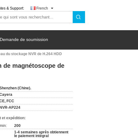
tes & Support:
French
Demande de soumission
seau du stockage NVR de H.264 HDD
en de magnétoscope de
Shenzhen (Chine).
Cayera
CE, FCC
NVR-AP224
 et expédition:
min:
200
1-4 semaines après obtiennent
le paiement intégral