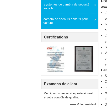
HD
Systèmes de caméra de sécurité
Ava
sans fil
L
s
caméra de secours sans fil pour
voiture
J
p
L
Certifications
e
S
V
d
e
Car
S
C
Examens de client
L
s
Merci pour votre service professionnel
et votre contrôle de qualité.
p
D
—— M. le président