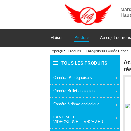
Marc
Haut
Maison
Produits
Au sujet de nous
Aperçu
Produits
Enregistreurs Vidéo Réseau
Ac
TOUS LES PRODUITS
ré
Caméra IP mégapixels
Caméra Bullet analogique
Caméra à dôme analogique
CAMÉRA DE
VIDÉOSURVEILLANCE AHD