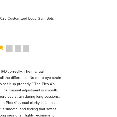
 2023 Customized Logo Gym Sets
he IPD correctly. The manual
ll the difference. No more eye strain
 set it up properly!""The Pico 4's
tly. The manual adjustment is smooth,
more eye strain during long sessions.
 Pico 4's visual clarity is fantastic
 is smooth, and finding that sweet
g long sessions. Highly recommend