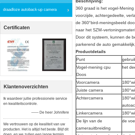
Beschrijving:
360 graad is het vogel-Mening
draadloze autoback-up camera
voorzijde, achtergedeelte, ver
de 360°bird-meningsbeeld door
Certificaten
naar het SZM-vertoningsmateri
Door dit systeem, kunnen de b
parkerend de auto gemakkelijk,
Productdetails
Punt
gebrui
Vogel-mening cpu
het de
Doos
Voorcamera
180°wi
Klantenoverzichten
Juiste camera
180°wi
Achtercamera
180°wi
Ik waardeer jullie professionele service
en kwaliteitscontrole.
autoac
—— De heer Johnifere
Linkercamera
180°wi
De lijn van de
de voe
We vertrouwen op de kwaliteit van uw
camerauitbreiding
producten. Het is altijd het beste. Blijf dit
doen, en we zullen een lange termijn