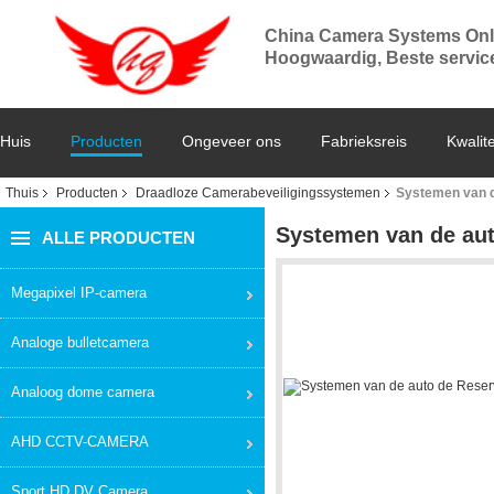
China Camera Systems Onl
Hoogwaardig, Beste service,
Huis
Producten
Ongeveer ons
Fabrieksreis
Kwalite
Thuis
Producten
Draadloze Camerabeveiligingssystemen
Systemen van d
Systemen van de au
ALLE PRODUCTEN
Megapixel IP-camera
Analoge bulletcamera
Analoog dome camera
AHD CCTV-CAMERA
Sport HD DV Camera