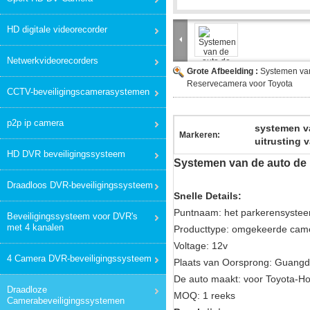
HD digitale videorecorder
Netwerkvideorecorders
Grote Afbeelding :
Systemen van
Reservecamera voor Toyota
CCTV-beveiligingscamerasystemen
p2p ip camera
systemen v
Markeren:
uitrusting
HD DVR beveiligingssysteem
Systemen van de auto de
Draadloos DVR-beveiligingssysteem
Snelle Details:
Puntnaam: het parkerensyste
Beveiligingssysteem voor DVR's
met 4 kanalen
Producttype: omgekeerde cam
Voltage: 12v
4 Camera DVR-beveiligingssysteem
Plaats van Oorsprong: Guangd
De auto maakt: voor Toyota-H
Draadloze
MOQ: 1 reeks
Camerabeveiligingssystemen