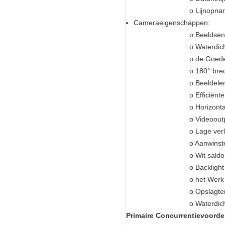
o Lijnopn
Cameraeigenschappen:
o Beeldsen
o Waterdic
o de Goede 
o 180° bre
o Beeldel
o Efficiënt
o Horizonta
o Videoout
o Lage verl
o Aanwinst
o Wit sald
o Backligh
o het Werk
o Opslagte
o Waterdic
Primaire Concurrentievoorde