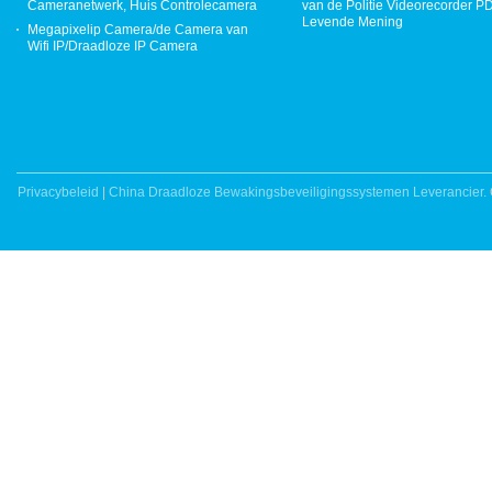
Cameranetwerk, Huis Controlecamera
van de Politie Videorecorder 
Levende Mening
Megapixelip Camera/de Camera van
Wifi IP/Draadloze IP Camera
Privacybeleid
|
China Draadloze Bewakingsbeveiligingssystemen Leverancier.