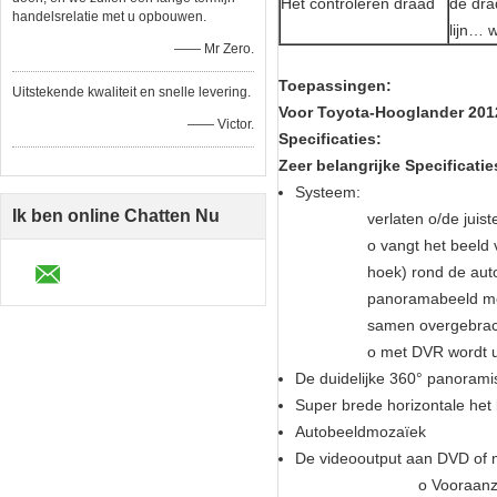
Het controleren draad
de drad
handelsrelatie met u opbouwen.
lijn… 
—— Mr Zero.
Toepassingen:
Uitstekende kwaliteit en snelle levering.
Voor Toyota-Hooglander 201
—— Victor.
Specificaties:
Zeer belangrijke Specificat
Systeem:
Ik ben online Chatten Nu
verlaten o/de juis
o vangt het beeld
hoek) rond de auto
panoramabeeld me
samen overgebrach
o met DVR wordt u
De duidelijke 360° panorami
Super brede horizontale het 
Autobeeldmozaïek
De videooutput aan DVD of mo
o Vooraanz