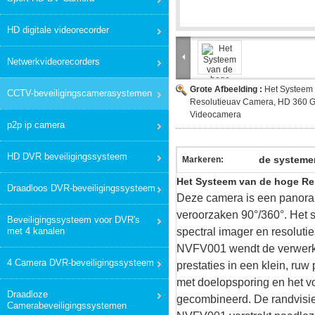
HD digitale videorecorder
Netwerkvideorecorders
Grote Afbeelding :
Het Systeem
CCTV-beveiligingscamerasystemen
Resolutieuav Camera, HD 360 
Videocamera
p2p ip camera
HD DVR beveiligingssysteem
de systeme
Markeren:
Het Systeem van de hoge Re
Draadloos DVR-beveiligingssysteem
Deze camera is een panora
veroorzaken 90°/360°. Het s
Beveiligingssysteem voor DVR's
met 4 kanalen
spectral imager en resoluti
NVFV001 wendt de verwerkin
4 Camera DVR-beveiligingssysteem
prestaties in een klein, ruw
met doelopsporing en het v
Draadloze
gecombineerd. De randvisie 
Camerabeveiligingssystemen