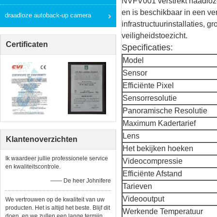
NVFV001 verstrekt naadloze
en is beschikbaar in een ve
draadloze autoback-up camera
infrastructuurinstallaties, 
veiligheidstoezicht.
Certificaten
Specificaties:
Model
Sensor
Efficiënte Pixel
Sensorresolutie
Panoramische Resolutie
Maximum Kadertarief
Lens
Klantenoverzichten
Het bekijken hoeken
Ik waardeer jullie professionele service
Videocompressie
en kwaliteitscontrole.
Efficiënte Afstand
—— De heer Johnifere
Tarieven
Videooutput
We vertrouwen op de kwaliteit van uw
producten. Het is altijd het beste. Blijf dit
Werkende Temperatuur
doen, en we zullen een lange termijn