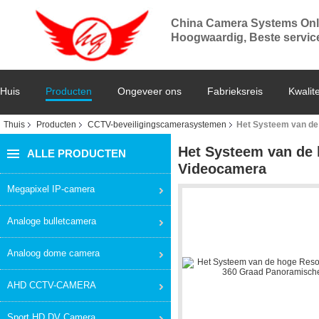
China Camera Systems Onl
Hoogwaardig, Beste service,
Huis
Producten
Ongeveer ons
Fabrieksreis
Kwalite
Thuis
Producten
CCTV-beveiligingscamerasystemen
Het Systeem van de
Het Systeem van de
ALLE PRODUCTEN
Videocamera
Megapixel IP-camera
Analoge bulletcamera
Analoog dome camera
AHD CCTV-CAMERA
Sport HD DV Camera