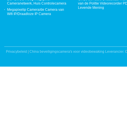
Cameranetwerk, Huis Controlecamera
van de Politie Videorecorder 
Levende Mening
Megapixelip Camera/de Camera van
Wifi IP/Draadloze IP Camera
Privacybeleid
|
China beveiligingscamera's voor videobewaking Leverancier.
C