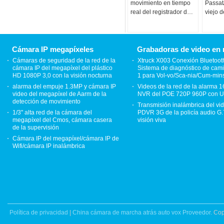
movimiento en tiempo
Passat
real del registrador del
viejo d
canal 960H Linux
el sen
H.264
del si
cámar
Cámara IP megapíxeles
Grabadoras de video en 
Cámaras de seguridad de la red de la
Xtruck X003 Conexión Bluetoot
cámara IP del megapíxel del plástico
Sistema de diagnóstico de cam
HD 1080P 3,0 con la visión nocturna
1 para Vol-vo/Sca-nia/Cum-min
alarma del empuje 1.3MP y cámara IP
Videos de la red de la alarma 
video del megapíxel de Aarm de la
NVR del POE 720P 960P con U
detección de movimiento
Transmisión inalámbrica del vi
1/3" alta red de la cámara del
PDVR 3G de la policía audio G.
megapíxel del Cmos, cámara casera
visión viva
de la supervisión
Cámara IP del megapíxel/cámara IP de
Wifi/cámara IP inalámbrica
Política de privacidad
|
China cámara de marcha atrás auto vox Proveedor.
Cop