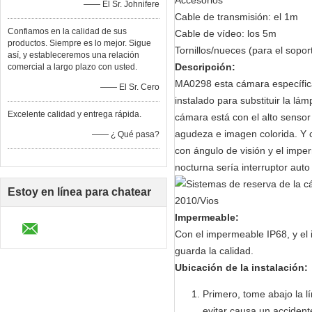
Accesorios
—— El Sr. Johnifere
Cable de transmisión: el 1m
Confiamos en la calidad de sus
Cable de vídeo: los 5m
productos. Siempre es lo mejor. Sigue
Tornillos/nueces (para el sopor
así, y estableceremos una relación
Descripción:
comercial a largo plazo con usted.
MA0298 esta cámara específica
—— El Sr. Cero
instalado para substituir la lám
Excelente calidad y entrega rápida.
cámara está con el alto sensor
agudeza e imagen colorida. Y cá
—— ¿ Qué pasa?
con ángulo de visión y el impe
nocturna sería interruptor aut
Estoy en línea para chatear
Impermeable:
ahora
Con el impermeable IP68, y el 
guarda la calidad.
Ubicación de la instalación:
Primero, tome abajo la l
evitar causa un accident