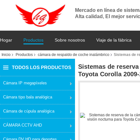
Mercado en línea de siste
Alta calidad, El mejor servi
Hogar
Productos
Sobre nosotros
Viaje de la fábrica
Inicio
Productos
cámara de respaldo de coche inalámbrico
Sistemas de re
Sistemas de reserva 
TODOS LOS PRODUCTOS
Toyota Corolla 2009
Cámara IP megapíxeles
Cámara tipo bala analógica
Cámara de cúpula analógica
CÁMARA CCTV AHD
Cámara DV HD para deportes