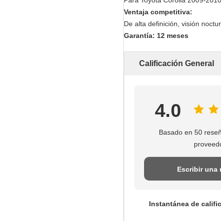
Para Toyota Corolla 2009-2010
Ventaja competitiva:
De alta definición, visión noc
Garantía: 12 meses
Calificación General
4.0
Basado en 50 reseñ
proveed
Escribir una
Instantánea de califi