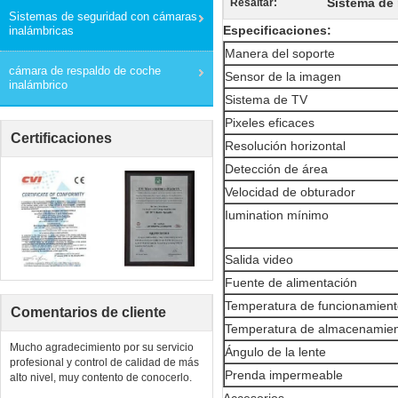
Sistema de 
Resaltar:
Sistemas de seguridad con cámaras
Especificaciones:
inalámbricas
Manera del soporte
cámara de respaldo de coche
Sensor de la imagen
inalámbrico
Sistema de TV
Pixeles eficaces
Certificaciones
Resolución horizontal
Detección de área
Velocidad de obturador
Iumination mínimo
Salida video
Fuente de alimentación
Temperatura de funcionamien
Comentarios de cliente
Temperatura de almacenamie
Mucho agradecimiento por su servicio
Ángulo de la lente
profesional y control de calidad de más
Prenda impermeable
alto nivel, muy contento de conocerlo.