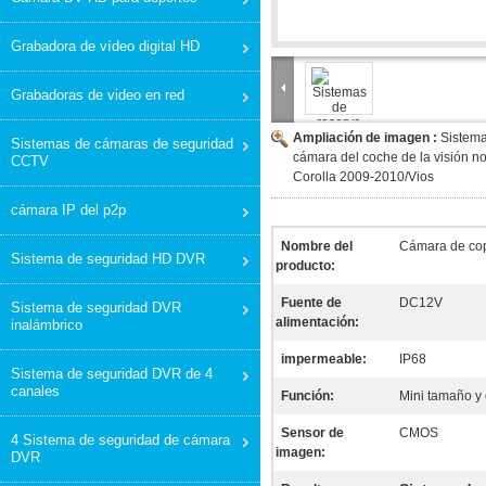
Grabadora de vídeo digital HD
Grabadoras de video en red
Ampliación de imagen :
Sistema
Sistemas de cámaras de seguridad
cámara del coche de la visión n
CCTV
Corolla 2009-2010/Vios
cámara IP del p2p
Nombre del
Cámara de cop
Sistema de seguridad HD DVR
producto:
Fuente de
DC12V
Sistema de seguridad DVR
alimentación:
inalámbrico
impermeable:
IP68
Sistema de seguridad DVR de 4
canales
Función:
Mini tamaño y 
Sensor de
CMOS
4 Sistema de seguridad de cámara
imagen:
DVR