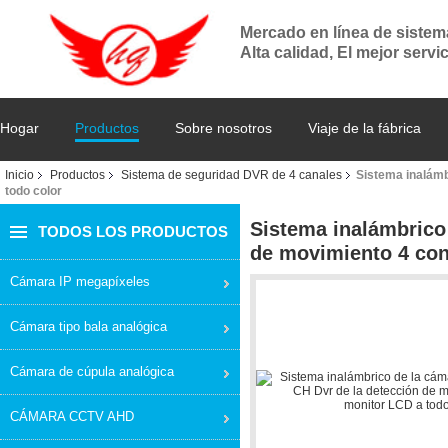
Mercado en línea de siste
Alta calidad, El mejor servi
Hogar
Productos
Sobre nosotros
Viaje de la fábrica
Inicio
Productos
Sistema de seguridad DVR de 4 canales
Sistema inalámb
todo color
Sistema inalámbrico
TODOS LOS PRODUCTOS
de movimiento 4 con
Cámara IP megapíxeles
Cámara tipo bala analógica
Cámara de cúpula analógica
CÁMARA CCTV AHD