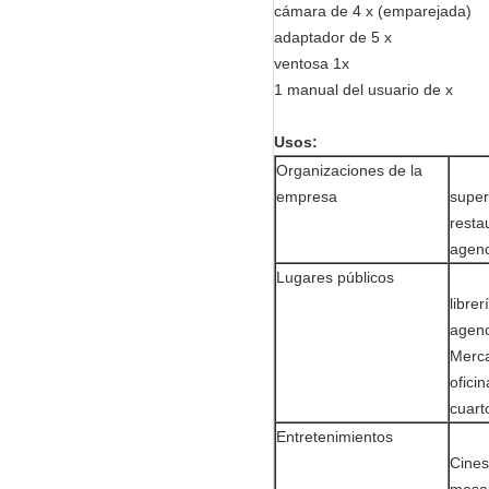
cámara de 4 x (emparejada)
adaptador de 5 x
ventosa 1x
1 manual del usuario de x
Usos:
Organizaciones de la
empresa
super
resta
agenc
Lugares públicos
libre
agenc
Merca
oficin
cuart
Entretenimientos
Cines