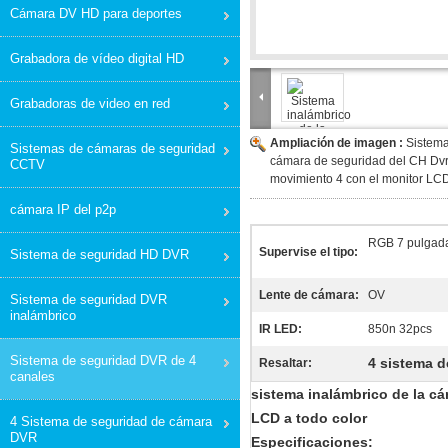
Cámara DV HD para deportes
Grabadora de vídeo digital HD
Grabadoras de video en red
Ampliación de imagen :
Sistema
Sistemas de cámaras de seguridad
cámara de seguridad del CH Dvr
CCTV
movimiento 4 con el monitor LCD
cámara IP del p2p
RGB 7 pulgad
Supervise el tipo:
Sistema de seguridad HD DVR
Lente de cámara:
OV
Sistema de seguridad DVR
inalámbrico
IR LED:
850n 32pcs
Sistema de seguridad DVR de 4
4 sistema 
Resaltar:
canales
sistema inalámbrico de la c
LCD a todo color
4 Sistema de seguridad de cámara
DVR
Especificaciones: