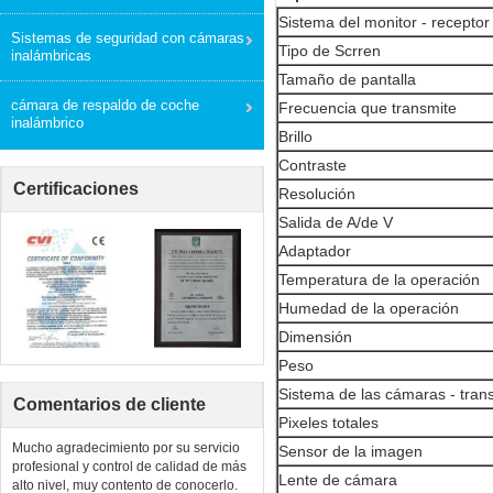
Sistema del monitor - receptor
Sistemas de seguridad con cámaras
Tipo de Scrren
inalámbricas
Tamaño de pantalla
cámara de respaldo de coche
Frecuencia que transmite
inalámbrico
Brillo
Contraste
Certificaciones
Resolución
Salida de A/de V
Adaptador
Temperatura de la operación
Humedad de la operación
Dimensión
Peso
Sistema de las cámaras - tran
Comentarios de cliente
Pixeles totales
Mucho agradecimiento por su servicio
Sensor de la imagen
profesional y control de calidad de más
Lente de cámara
alto nivel, muy contento de conocerlo.