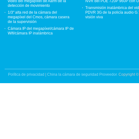
video del megapíxel de Aarm de la
NVR del POE 720P 960P con U
detección de movimiento
Transmisión inalámbrica del vi
1/3" alta red de la cámara del
PDVR 3G de la policía audio G.
megapíxel del Cmos, cámara casera
visión viva
de la supervisión
Cámara IP del megapíxel/cámara IP de
Wifi/cámara IP inalámbrica
Política de privacidad
|
China la cámara de seguridad Proveedor.
Copyright ©