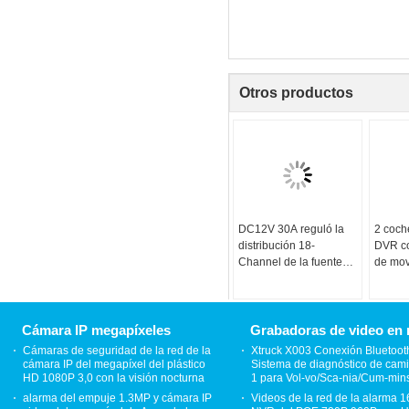
Otros productos
DC12V 30A reguló la
2 coch
distribución 18-
DVR co
Channel de la fuente
de mov
de alimentación de la
cámara CCTV
Cámara IP megapíxeles
Grabadoras de video en 
Cámaras de seguridad de la red de la
Xtruck X003 Conexión Bluetoot
cámara IP del megapíxel del plástico
Sistema de diagnóstico de cam
HD 1080P 3,0 con la visión nocturna
1 para Vol-vo/Sca-nia/Cum-min
alarma del empuje 1.3MP y cámara IP
Videos de la red de la alarma 