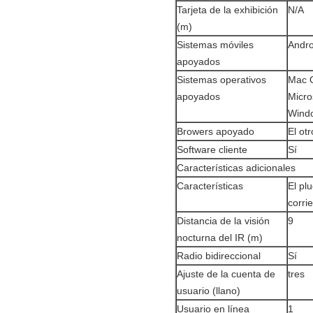
Tarjeta de la exhibición
N/A
(m)
Sistemas móviles
Andro
apoyados
Sistemas operativos
Mac O
apoyados
Micro
Windo
Browers apoyado
El ot
Software cliente
Sí
Características adicionales
Características
El pl
corri
Distancia de la visión
9
nocturna del IR (m)
Radio bidireccional
Sí
Ajuste de la cuenta de
tres
usuario (llano)
Usuario en línea
1