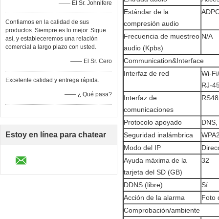
—— El Sr. Johnifere
Estándar de la
ADP
Confiamos en la calidad de sus
compresión audio
productos. Siempre es lo mejor. Sigue
Frecuencia de muestreo
N/A
así, y estableceremos una relación
comercial a largo plazo con usted.
audio (Kpbs)
Communication&Interface
—— El Sr. Cero
Interfaz de red
Wi-Fi
Excelente calidad y entrega rápida.
RJ-4
—— ¿ Qué pasa?
Interfaz de
RS48
comunicaciones
Protocolo apoyado
DNS,
Estoy en línea para chatear
Seguridad inalámbrica
WPA2
Modo del IP
Direc
ahora
Ayuda máxima de la
32
tarjeta del SD (GB)
DDNS (libre)
Sí
Acción de la alarma
Foto 
Comprobación/ambiente