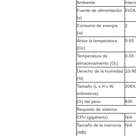
Ambiente
Interi
Fuente de alimentación
5V2A
(v)
Consumo de energía
2
(w)
Actúe la temperatura
0-55
(Oc)
Temperatura de
0-55
almacenamiento (Oc)
Derecho de la humedad
10-9
(%)
Tamaño (L x H x W,
208X
milímetros)
(G) del peso
830
Requisito de sistema
CPU (gigahertz)
N/A
Tamaño de la memoria
N/A
(MB)