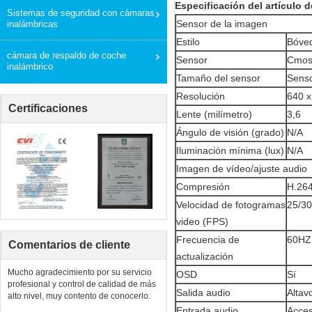
Especificación del artículo 
Sistemas de seguridad con cámaras
Sensor de la imagen
inalámbricas
Estilo
Bóve
cámara de respaldo de coche
Sensor
Cmo
inalámbrico
Tamaño del sensor
Senso
Resolución
640 x
Certificaciones
Lente (milímetro)
3,6
Ángulo de visión (grado)
N/A
Iluminación mínima (lux)
N/A
Imagen de vídeo/ajuste audio
Compresión
H.26
Velocidad de fotogramas
25/30
video (FPS)
Frecuencia de
60HZ
Comentarios de cliente
actualización
Mucho agradecimiento por su servicio
OSD
Sí
profesional y control de calidad de más
Salida audio
Altav
alto nivel, muy contento de conocerlo.
Entrada audio
Acces