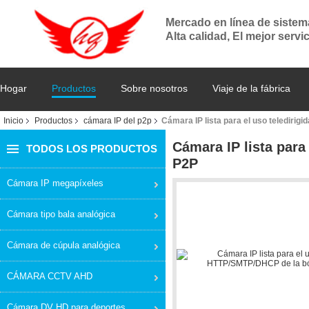
Mercado en línea de siste
Alta calidad, El mejor servi
Hogar
Productos
Sobre nosotros
Viaje de la fábrica
Inicio
Productos
cámara IP del p2p
Cámara IP lista para el uso teledir
Cámara IP lista par
TODOS LOS PRODUCTOS
P2P
Cámara IP megapíxeles
Cámara tipo bala analógica
Cámara de cúpula analógica
CÁMARA CCTV AHD
Cámara DV HD para deportes