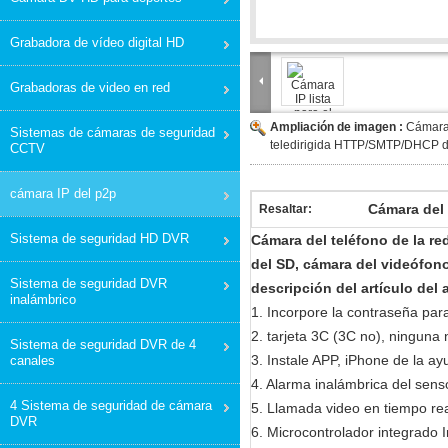
Grabadora de vídeo digital HD
Grabadoras de video en red
Ampliación de imagen :
Cámara 
Sistemas de cámaras de seguridad
teledirigida HTTP/SMTP/DHCP 
CCTV
cámara IP del p2p
Cámara del 
Resaltar:
Sistema de seguridad HD DVR
Cámara del teléfono de la red
del SD, cámara del videófono
Sistema de seguridad DVR
descripción del artículo del 
inalámbrico
1. Incorpore la contraseña para
2. tarjeta 3C (3C no), ninguna
Sistema de seguridad DVR de 4
3. Instale APP, iPhone de la a
canales
4. Alarma inalámbrica del senso
4 Sistema de seguridad de cámara
5. Llamada video en tiempo r
DVR
6. Microcontrolador integrado 