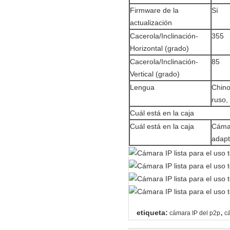
Firmware de la
Sí
actualización
Cacerola/Inclinación-
355
Horizontal (grado)
Cacerola/Inclinación-
85
Vertical (grado)
Lengua
Chino
ruso,
Cuál está en la caja
Cuál está en la caja
Cámar
adapt
,
etiqueta:
cámara IP del p2p
c