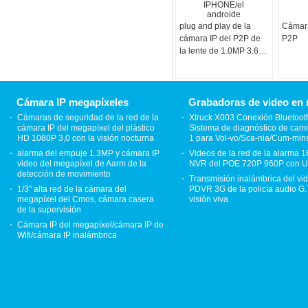
plug and play de la
Cámara
cámara IP del P2P de
P2P
la lente de 1.0MP 3.6m
m para IPHONE/el
androide
Cámara IP megapíxeles
Grabadoras de video en 
Cámaras de seguridad de la red de la
Xtruck X003 Conexión Bluetoot
cámara IP del megapíxel del plástico
Sistema de diagnóstico de cam
HD 1080P 3,0 con la visión nocturna
1 para Vol-vo/Sca-nia/Cum-min
alarma del empuje 1.3MP y cámara IP
Videos de la red de la alarma 
video del megapíxel de Aarm de la
NVR del POE 720P 960P con U
detección de movimiento
Transmisión inalámbrica del vi
1/3" alta red de la cámara del
PDVR 3G de la policía audio G.
megapíxel del Cmos, cámara casera
visión viva
de la supervisión
Cámara IP del megapíxel/cámara IP de
Wifi/cámara IP inalámbrica