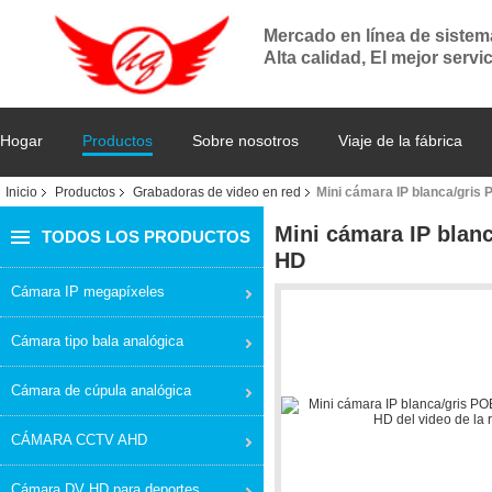
Mercado en línea de siste
Alta calidad, El mejor servi
Hogar
Productos
Sobre nosotros
Viaje de la fábrica
Inicio
Productos
Grabadoras de video en red
Mini cámara IP blanca/gris 
Mini cámara IP blan
TODOS LOS PRODUCTOS
HD
Cámara IP megapíxeles
Cámara tipo bala analógica
Cámara de cúpula analógica
CÁMARA CCTV AHD
Cámara DV HD para deportes