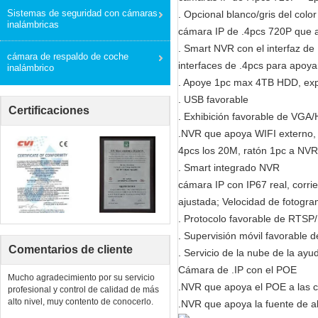
Sistemas de seguridad con cámaras
. Opcional blanco/gris del color
inalámbricas
cámara IP de .4pcs 720P que 
. Smart NVR con el interfaz de
cámara de respaldo de coche
interfaces de .4pcs para apoya
inalámbrico
. Apoye 1pc max 4TB HDD, expe
. USB favorable
Certificaciones
. Exhibición favorable de VGA/
.NVR que apoya WIFI externo, 
4pcs los 20M, ratón 1pc a NVR
. Smart integrado NVR
cámara IP con IP67 real, corr
ajustada; Velocidad de fotogr
. Protocolo favorable de RT
. Supervisión móvil favorable d
Comentarios de cliente
. Servicio de la nube de la ayu
Cámara de .IP con el POE
Mucho agradecimiento por su servicio
.NVR que apoya el POE a las 
profesional y control de calidad de más
alto nivel, muy contento de conocerlo.
.NVR que apoya la fuente de 