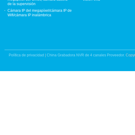
de la supervisión
Cámara IP del megapíxel/cámara IP de
Wifi/cámara IP inalámbrica
Política de privacidad
|
China Grabadora NVR de 4 canales Proveedor.
Copyr