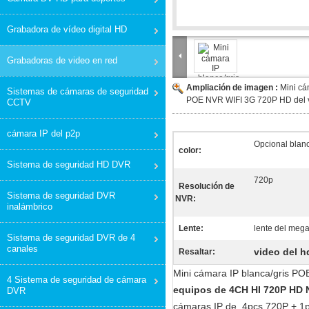
Grabadora de vídeo digital HD
Grabadoras de video en red
Ampliación de imagen :
Mini cá
Sistemas de cámaras de seguridad
POE NVR WIFI 3G 720P HD del v
CCTV
cámara IP del p2p
Opcional blanc
color:
Sistema de seguridad HD DVR
720p
Resolución de
Sistema de seguridad DVR
NVR:
inalámbrico
Lente:
lente del meg
Sistema de seguridad DVR de 4
canales
video del h
Resaltar:
Mini cámara IP blanca/gris PO
4 Sistema de seguridad de cámara
equipos de 4CH HI 720P HD
DVR
cámaras IP de .4pcs 720P + 1