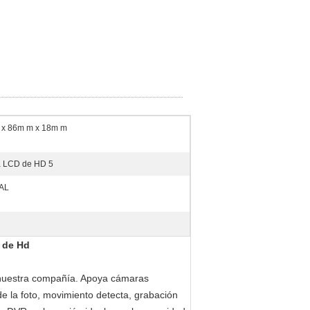
 x 86m m x 18m m
 LCD de HD 5
AL
d de Hd
r nuestra compañía. Apoya cámaras
e la foto, movimiento detecta, grabación