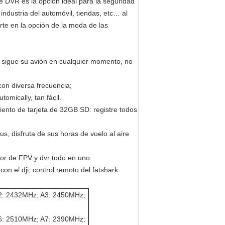
ste DVR es la opción ideal para la seguridad
 industria del automóvil, tiendas, etc… al
te en la opción de la moda de las
a, sigue su avión en cualquier momento, no
con diversa frecuencia;
omically, tan fácil.
iento de tarjeta de 32GB SD: registre todos
s, disfruta de sus horas de vuelo al aire
ptor de FPV y dvr todo en uno.
n el dji, control remoto del fatshark.
2: 2432MHz; A3: 2450MHz;
6: 2510MHz; A7: 2390MHz;