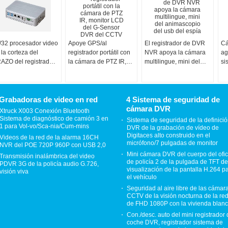
/32 procesador video
Apoye GPS/al
El registrador de DVR
Cá
 la corteza del
registrador portátil con
NVR apoya la cámara
ag
AZO del registrador
la cámara de PTZ IR,
multilingue, mini del
si
 la vigilancia del
monitor LCD del G-
animascopio del usb
90
nal DVR Digitaces
Sensor DVR del CCTV
del espía
de
H.
Grabadoras de video en red
4 Sistema de seguridad de
cámara DVR
Xtruck X003 Conexión Bluetooth
Sistema de diagnóstico de camión 3 en
Sistema de seguridad de la definici
1 para Vol-vo/Sca-nia/Cum-mins
DVR de la grabación de vídeo de
Digitaces alto construido en el
Videos de la red de la alarma 16CH
micrófono/7 pulgadas de monitor
NVR del POE 720P 960P con USB 2,0
Mini cámara DVR del cuerpo del ofic
Transmisión inalámbrica del video
de policía 2 de la pulgada de TFT de
PDVR 3G de la policía audio G.726,
visualización de la pantalla H.264 p
visión viva
el vehículo
Seguridad al aire libre de las cámar
CCTV de la visión nocturna de la re
de FHD 1080P con la vivienda blan
Con./desc. auto del mini registrador 
coche DVR, registrador sistema de