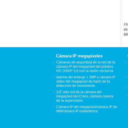
24
de
BR
de
ca
A9
Cámara IP megapíxeles
Cámaras de seguridad de la red de la
cámara IP del megapíxel del plástico
HD 1080P 3,0 con la visión nocturna
alarma del empuje 1.3MP y cámara IP
video del megapíxel de Aarm de la
detección de movimiento
1/3" alta red de la cámara del
megapíxel del Cmos, cámara casera
de la supervisión
Cámara IP del megapíxel/cámara IP de
Wifi/cámara IP inalámbrica