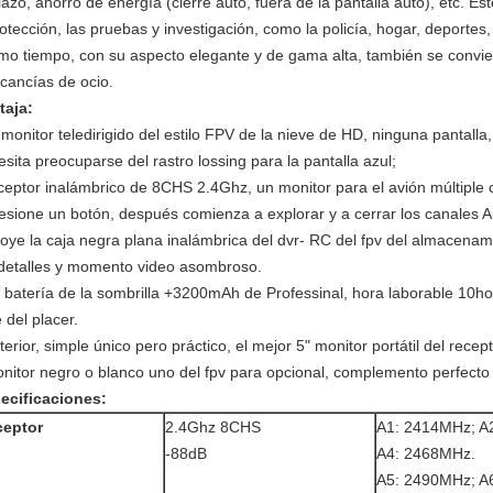
lazo, ahorro de energía (cierre auto, fuera de la pantalla auto), etc. E
otección, las pruebas y investigación, como la policía, hogar, deportes,
mo tiempo, con su aspecto elegante y de gama alta, también se convier
cancías de ocio.
taja:
" monitor teledirigido del estilo FPV de la nieve de HD, ninguna pantall
sita preocuparse del rastro lossing para la pantalla azul;
eceptor inalámbrico de 8CHS 2.4Ghz, un monitor para el avión múltiple 
resione un botón, después comienza a explorar y a cerrar los canales Aut
poye la caja negra plana inalámbrica del dvr- RC del fpv del almacenam
 detalles y momento video asombroso.
a batería de la sombrilla +3200mAh de Professinal, hora laborable 10hou
e del placer.
terior, simple único pero práctico, el mejor 5" monitor portátil del rece
onitor negro o blanco uno del fpv para opcional, complemento perfecto co
ecificaciones:
ceptor
2.4Ghz 8CHS
A1: 2414MHz; A
-88dB
A4: 2468MHz.
A5: 2490MHz; A