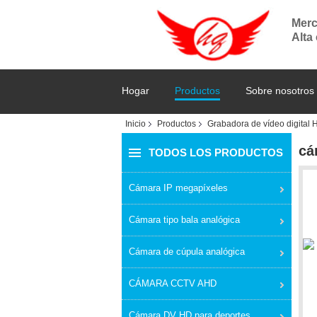
Merc
Alta
Hogar
Productos
Sobre nosotros
Inicio
Productos
Grabadora de vídeo digital 
cá
TODOS LOS PRODUCTOS
Cámara IP megapíxeles
Cámara tipo bala analógica
Cámara de cúpula analógica
CÁMARA CCTV AHD
Cámara DV HD para deportes