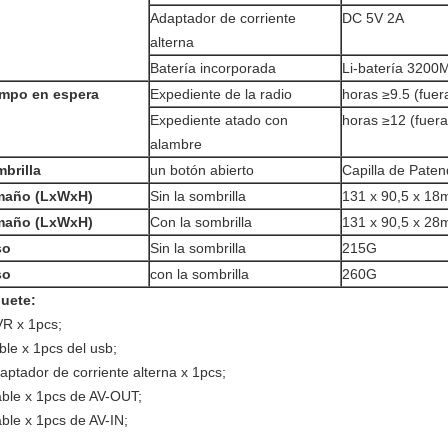
Adaptador de corriente
DC 5V 2A
alterna
Batería incorporada
Li-batería 3200
mpo en espera
Expediente de la radio
horas ≥9.5 (fuera
Expediente atado con
horas ≥12 (fuera 
alambre
brilla
un botón abierto
Capilla de Pate
maño (LxWxH)
Sin la sombrilla
131 x 90,5 x 18
maño (LxWxH)
Con la sombrilla
131 x 90,5 x 28
so
Sin la sombrilla
215G
so
con la sombrilla
260G
uete:
VR x 1pcs;
ble x 1pcs del usb;
daptador de corriente alterna x 1pcs;
able x 1pcs de AV-OUT;
able x 1pcs de AV-IN;