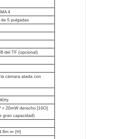
SMA 4
D de 5 pulgadas
B del TF (opcional)
la cámara atada con
0KHz
W + 20mW derecho [16O]
de gran capacidad)
4.8m m (H)