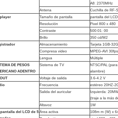
A8: 2370MHz
Antena
Cuchilla de RF-
player
Tamaño de pantalla
pantalla del LC
Resolución
Pixel 800 x 480
Contraste
500:01: 00
Brillo
350 cd/M2
istrador
Almacenamiento
Tarjeta 1GB-32G
Compresa video
MPEG-AVI 30fps
Lengua
Múltiple
STEMA DE PESOS
Sistema de TV
NTSC/PAL (para 
ERICANO ADENTRO
alambre)
-OUT
Voltaje de salida
3.6-4.2 V
dio
Frecuencia
estéreo 20HZ-2
Salida del auricular
Izquierda: 20M
(traje a la más 
Altavoz
1W
pantalla del LCD de 5
Área activa
108m m (W) x 6