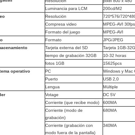
lgadas
Resolución
pixel 800 x 480
Luminancia para LCM
200cd/M2
deo
Resolución
720*576/720*48
Compresa video
MPEG-AVI 30fps
Formato del juego
MPEG-AVI
to
Formato
JPG/JPEG
macenamiento
Tarjeta externa del SD
Tarjeta 1GB-32G
tiempo de grabación 32GB
10-32 horas
fotos 1GB
15625pcs
tema operativo
PC
Windows y Mac
Puerto
USB 2,0
Lengua
Múltiple
der
Votage
DC 5V
Corriente (que recibe modo)
600MA
Corriente (modo de
680MA
grabación)
Corriente (grabación con
340MA
modo fuera de la pantalla)