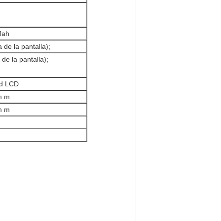
Mah
 de la pantalla);
de la pantalla);
nd LCD
m m
m m