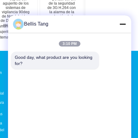
Bellis Tang
maras espías del
registrador portátil del
ujerito de los
dvr de la seguridad de
stemas de vigilancia
3G H.264 con la alarma
deg de Nvr del video
de la grabación de la
3:10 PM
 Digitaces de la red
pantalla y el disparador
264 mini
del acontecimiento
Good day, what product are you looking 
Solicitar una cotización
for?
Envío
ón
ial
E-Mail
Sitemap
|
ara
as
d
ca
del