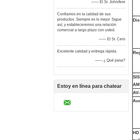
—— El Sr. Johnifere
Confiamos en la calidad de sus
productos. Siempre es lo mejor. Sigue
Dis
así, y estableceremos una relación
comercial a largo plazo con usted.
—— El Sr. Cero
Excelente calidad y entrega rápida.
Reg
—— ¿ Qué pasa?
SI
AM
Estoy en línea para chatear
AV
ahora
Au
HD 