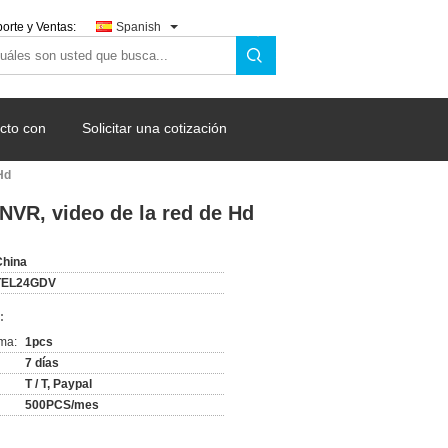
orte y Ventas:
Spanish
cto con
Solicitar una cotización
Hd
NVR, video de la red de Hd
China
TEL24GDV
:
ma:
1pcs
7 días
T / T, Paypal
500PCS/mes