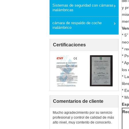
del 
Sistemas de seguridad con cámaras
y pr
inalámbricas
mis
mer
cámara de respaldo de coche
inalámbrico
Ven
* 5
nece
Certificaciones
* r
* P
* A
los
* L
libr
* Ex
* M
Comentarios de cliente
Esp
Re
Mucho agradecimiento por su servicio
profesional y control de calidad de más
alto nivel, muy contento de conocerlo.