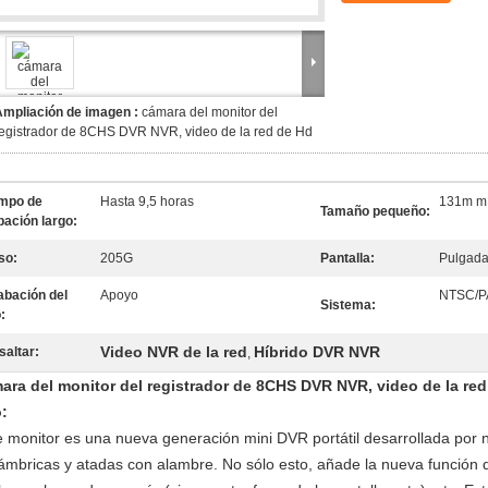
Ampliación de imagen :
cámara del monitor del
egistrador de 8CHS DVR NVR, video de la red de Hd
empo de
Hasta 9,5 horas
131m m
Tamaño pequeño:
bación largo:
so:
205G
Pantalla:
Pulgada
abación del
Apoyo
NTSC/P
Sistema:
:
Video NVR de la red
Híbrido DVR NVR
saltar:
,
ara del monitor del registrador de 8CHS DVR NVR, video de la re
:
e monitor es una nueva generación mini DVR portátil desarrollada po
lámbricas y atadas con alambre. No sólo esto, añade la nueva función d