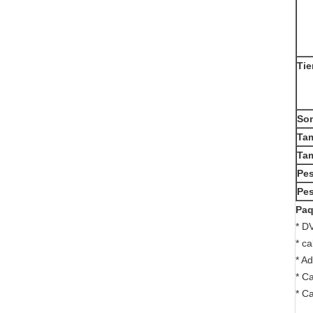
Tie
Som
Ta
Ta
Pe
Pe
Paq
* D
* ca
* A
* C
* C