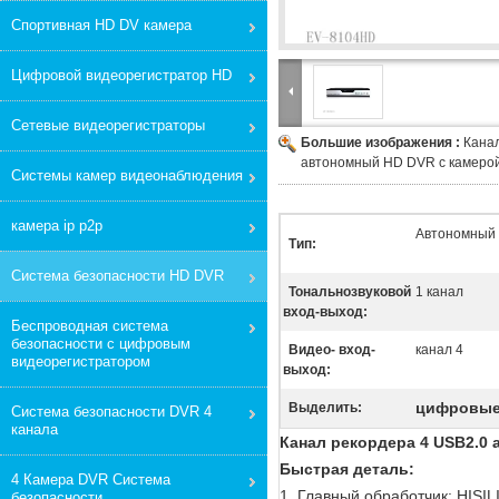
Спортивная HD DV камера
Цифровой видеорегистратор HD
Сетевые видеорегистраторы
Большие изображения :
Кана
автономный HD DVR с камеро
Системы камер видеонаблюдения
камера ip p2p
Автономный
Тип:
Система безопасности HD DVR
Тональнозвуковой
1 канал
вход-выход:
Беспроводная система
безопасности с цифровым
Видео- вход-
канал 4
видеорегистратором
выход:
цифровые
Выделить:
Система безопасности DVR 4
канала
Канал рекордера 4 USB2.0
Быстрая деталь:
4 Камера DVR Система
1.
Главный обработчик: HISI
безопасности