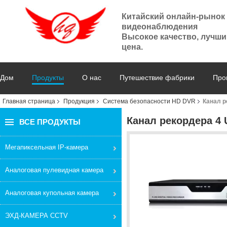
Китайский онлайн-рынок
видеонаблюдения
Высокое качество, лучши
цена.
Дом
Продукты
О нас
Путешествие фабрики
Про
Главная страница
Продукция
Система безопасности HD DVR
Канал р
Канал рекордера 4
ВСЕ ПРОДУКТЫ
Мегапиксельная IP-камера
Аналоговая пулевидная камера
Аналоговая купольная камера
ЭХД-КАМЕРА CCTV