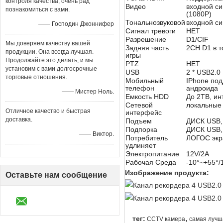
контроля качества, очень рад
Видео
входной с
познакомиться с вами.
(1080P)
Тональнозвуковой
входной с
—— Господин Джоннифер
Сигнал тревоги
НЕТ
Разрешение
D1/CIF
Мы доверяем качеству вашей
Задняя часть
2CH D1 в 
продукции. Она всегда лучшая.
игры
Продолжайте это делать, и мы
PTZ
НЕТ
установим с вами долгосрочные
USB
2 * USB2.0
торговые отношения.
Мобильный
IPhone под
телефон
андроида
—— Мистер Ноль.
Емкость HDD
До 2TB, и
Сетевой
локальные
Отличное качество и быстрая
интерфейс
доставка.
Подъем
ДИСК USB,
Подпорка
ДИСК USB,
—— Виктор.
Потребитель
ЛОГОС экра
удлиняет
Электропитание
12V/2A
Рабочая Среда
-10°~+55°
Изображение продукта:
Оставьте нам сообщение
,
тег:
CCTV камера
самая лучш