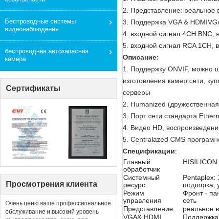
2.
Представление: реальное 
Беспроводные системы
3.
Поддержка VGA & HDMIVGA
видеонаблюдения
4.
входной сигнал 4CH BNC, 
5.
входной сигнал RCA 1CH, 
беспроводная автозапасная
Описание:
камера
1. Поддержку ONVIF, можно ш
изготовления камер сети, куп
Сертификаты
серверы
2. Humanized (дружественная)
3. Порт сети стандарта Ether
4. Видео HD, воспроизведен
5. Centralazed CMS програмн
Спецификации
:
Главный
HISILICON
обработчик
Системный
Pentaplex:
Просмотрения клиента
ресурс
подпорка, 
Режим
Фронт - па
управления
сеть
Очень ценю ваше профессиональное
Представление
реальное 
обслуживание и высокий уровень
VGA& HDMI
Поддержка