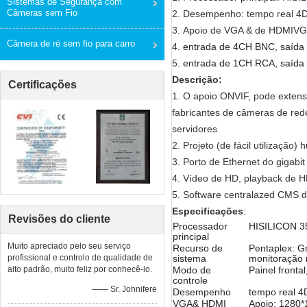
Sistemas de Segurança com
Câmeras sem Fio
2.
Desempenho: tempo real 4
3.
Apoio de VGA & de HDMIVG
Câmera de ré sem fio para carro
4.
entrada de 4CH BNC, saída
5.
entrada de 1CH RCA, saída
Descrição:
Certificações
1. O apoio ONVIF, pode exten
fabricantes de câmeras de red
servidores
2. Projeto (de fácil utilização)
3. Porto de Ethernet do gigabit
4. Vídeo de HD, playback de 
5. Software centralazed CMS d
Especificações
:
Revisões do cliente
Processador
HISILICON 
principal
Muito apreciado pelo seu serviço
Recurso de
Pentaplex: G
profissional e controlo de qualidade de
sistema
monitoração
alto padrão, muito feliz por conhecê-lo.
Modo de
Painel fronta
controle
—— Sr. Johnifere
Desempenho
tempo real 4
VGA& HDMI
Apoio: 1280