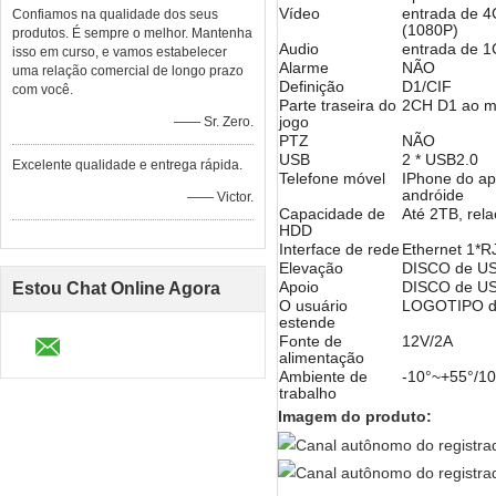
Vídeo
entrada de 4
Confiamos na qualidade dos seus
(1080P)
produtos. É sempre o melhor. Mantenha
Audio
entrada de 
isso em curso, e vamos estabelecer
Alarme
NÃO
uma relação comercial de longo prazo
Definição
D1/CIF
com você.
Parte traseira do
2CH D1 ao 
jogo
—— Sr. Zero.
PTZ
NÃO
USB
2 * USB2.0
Excelente qualidade e entrega rápida.
Telefone móvel
IPhone do ap
andróide
—— Victor.
Capacidade de
Até 2TB, rel
HDD
Interface de rede
Ethernet 1*
Elevação
DISCO de US
Apoio
DISCO de US
Estou Chat Online Agora
O usuário
LOGOTIPO da 
estende
Fonte de
12V/2A
alimentação
Ambiente de
-10°~+55°/
trabalho
Imagem do produto: