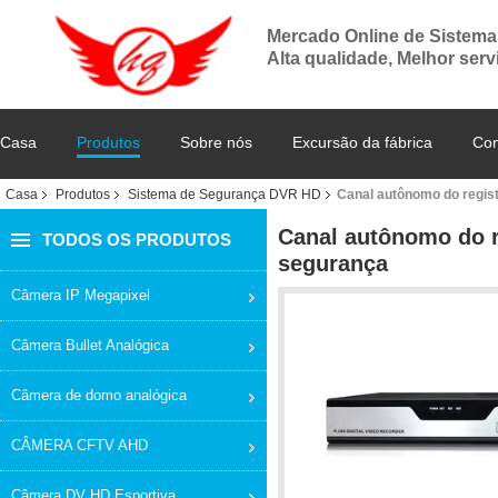
Mercado Online de Sistem
Alta qualidade, Melhor serv
Casa
Produtos
Sobre nós
Excursão da fábrica
Con
Casa
Produtos
Sistema de Segurança DVR HD
Canal autônomo do regi
Canal autônomo do 
TODOS OS PRODUTOS
segurança
Câmera IP Megapixel
Câmera Bullet Analógica
Câmera de domo analógica
CÂMERA CFTV AHD
Câmera DV HD Esportiva