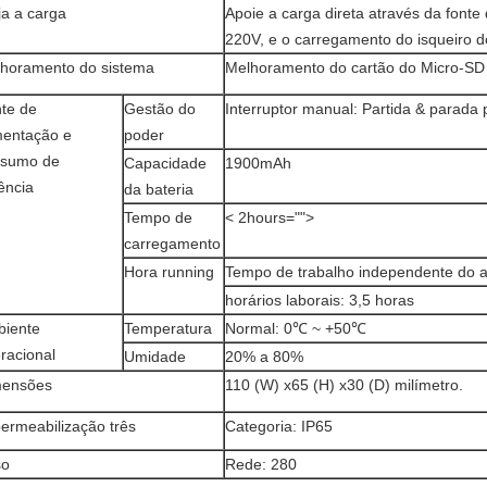
ija a carga
Apoie a carga direta através da fonte
220V, e o carregamento do isqueiro d
horamento do sistema
Melhoramento do cartão do Micro-SD
te de
Gestão do
Interruptor manual: Partida & parad
mentação e
poder
nsumo de
Capacidade
1900mAh
ência
da bateria
Tempo de
< 2hours="">
carregamento
Hora running
Tempo de trabalho independente do an
horários laborais: 3,5 horas
iente
Temperatura
Normal: 0℃ ~ +50℃
racional
Umidade
20% a 80%
mensões
110 (W) x65 (H) x30 (D) milímetro.
ermeabilização três
Categoria: IP65
so
Rede: 280