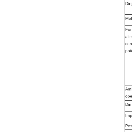
Dir
Mel
Fon
ali
co
pot
Amb
ope
Di
Imp
Pe