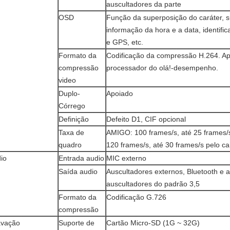
auscultadores da parte
OSD
Função da superposição do caráter, 
informação da hora e a data, identific
e GPS, etc.
Formato da
Codificação da compressão H.264. Ap
compressão
processador do olá!-desempenho.
video
Duplo-
Apoiado
Córrego
Definição
Defeito D1, CIF opcional
Taxa de
AMIGO: 100 frames/s, até 25 frames/
quadro
120 frames/s, até 30 frames/s pelo ca
io
Entrada audio
MIC externo
Saída audio
Auscultadores externos, Bluetooth e 
auscultadores do padrão 3,5
Formato da
Codificação G.726
compressão
avação
Suporte de
Cartão Micro-SD (1G ~ 32G)