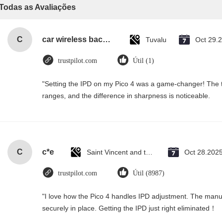
Todas as Avaliações
C
car wireless backup camera with wide view angle
Tuvalu
Oct 29.
trustpilot.com
Útil (1)
"Setting the IPD on my Pico 4 was a game-changer! The t
ranges, and the difference in sharpness is noticeable.
C
c*e
Saint Vincent and the Grenadines
Oct 28.202
trustpilot.com
Útil (8987)
"I love how the Pico 4 handles IPD adjustment. The manual 
securely in place. Getting the IPD just right eliminated！