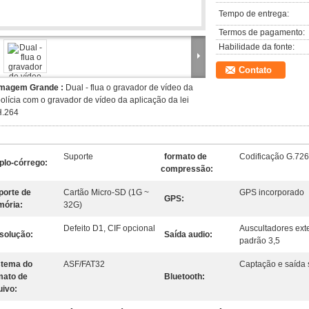
Tempo de entrega:
Termos de pagamento:
Habilidade da fonte:
Contato
Imagem Grande :
Dual - flua o gravador de vídeo da
olícia com o gravador de vídeo da aplicação da lei
H.264
Suporte
formato de
Codificação G.726
plo-córrego:
compressão:
porte de
Cartão Micro-SD (1G ~
GPS incorporado
GPS:
ória:
32G)
Defeito D1, CIF opcional
Auscultadores ext
solução:
Saída audio:
padrão 3,5
stema do
ASF/FAT32
Captação e saída 
mato de
Bluetooth:
uivo: