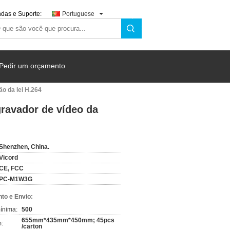
das e Suporte:
Portuguese
Pedir um orçamento
ão da lei H.264
gravador de vídeo da
Shenzhen, China.
Vicord
CE, FCC
PC-M1W3G
to e Envio:
ínima:
500
655mm*435mm*450mm; 45pcs
:
/carton