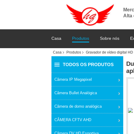
Merc
Alta
Casa
Produtos
Sobre nós
E
Casa
Produtos
Gravador de vídeo digital HD
Du
TODOS OS PRODUTOS
ap
Câmera IP Megapixel
Câmera Bullet Analógica
Câmera de domo analógica
CÂMERA CFTV AHD
Câmera DV HD Esportiva