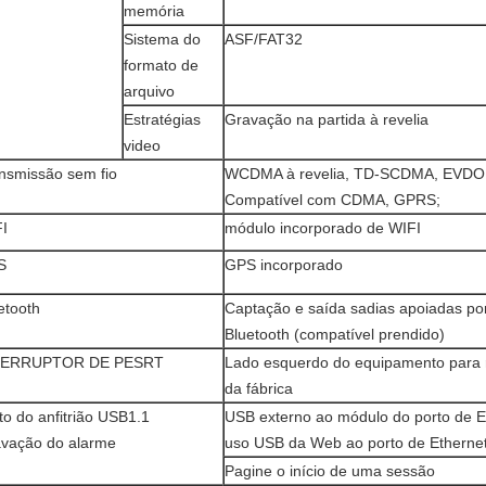
memória
Sistema do
ASF/FAT32
formato de
arquivo
Estratégias
Gravação na partida à revelia
video
nsmissão sem fio
WCDMA à revelia, TD-SCDMA, EVDO p
Compatível com CDMA, GPRS;
I
módulo incorporado de WIFI
S
GPS incorporado
etooth
Captação e saída sadias apoiadas por
Bluetooth (compatível prendido)
TERRUPTOR DE PESRT
Lado esquerdo do equipamento para r
da fábrica
to do anfitrião USB1.1
USB externo ao módulo do porto de E
vação do alarme
uso USB da Web ao porto de Etherne
Pagine o início de uma sessão