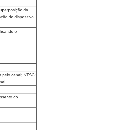
superposição da
ação do dispositivo
licando o
s pelo canal; NTSC:
nal
assento do