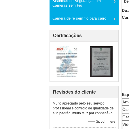
Sistemas de Segurança com
De
Câmeras sem Fio
Dua
Car
Câmera de ré sem fio para carro
Certificações
Revisões do cliente
Esp
Art
Muito apreciado pelo seu serviço
profissional e controlo de qualidade de
Ós
alto padrão, muito feliz por conhecê-lo.
Ges
—— Sr. Johnifere
Víd