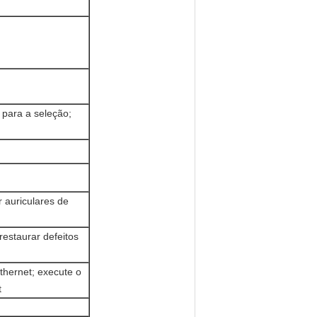
ara a seleção;
 auriculares de
estaurar defeitos
thernet; execute o
t