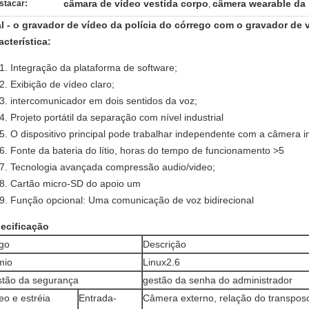
câmara de vídeo vestida corpo
câmera wearable da 
stacar:
,
l - o gravador de vídeo da polícia do córrego com o gravador de v
acterística:
Integração da plataforma de software;
Exibição de vídeo claro;
intercomunicador em dois sentidos da voz;
Projeto portátil da separação com nível industrial
O dispositivo principal pode trabalhar independente com a câmera
Fonte da bateria do lítio, horas do tempo de funcionamento >5
Tecnologia avançada compressão audio/video;
Cartão micro-SD do apoio um
Função opcional: Uma comunicação de voz bidirecional
ecificação
igo
Descrição
mio
Linux2.6
tão da segurança
gestão da senha do administrador
eo e estréia
Entrada-
Câmera externo, relação do transpos