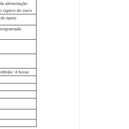
 de alimentação
o cigarro do carro
 do apoio
a programada
fitrião: 4 horas