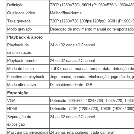
Definição
720P (1280×720), 960H (P: 960×576/N: 960×480
Qualidade video
Melhor/fino/Normal
Taxa gravada
720P (1280×720 100fps/120fps), 960H (P: 960×
Modo gravado
Detecção de movimento manual do temporizado
Playback & apoio
Playback da
24 ou 32 canais/1Channel
sincronização
Playback remoto
24 ou 32 canais/1Channel
Modo de busca
TUDO, canal, manual, tempo, data, detecção d
Funções do playback
Jogo, pausa, parada, rebobinação, jogo rápido, j
Modo alternativo
Dispositivo/rede de USB
Exposição
VGA
Definição: 800×600, 1024×768, 1280x720, 128
HDMI
Definição: 720P (1280×720), 1080P (1920×1080
Separação da
24 ou 32 canais/1Channel
exposição
Máscara da privacidade
24 zonas retangulares (cada câmera)