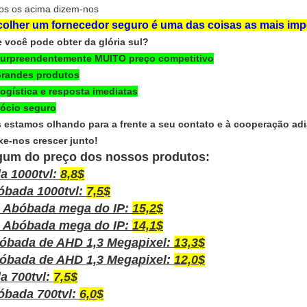
os os acima dizem-nos
olher um fornecedor seguro é uma das coisas as mais imp
 você pode obter da glória sul?
Surpreendentemente MUITO preço competitivo
Grandes produtos
Logística e resposta imediatas
Sócio seguro
 estamos olhando para a frente a seu contato e à cooperação ad
xe-nos crescer junto!
gum do preço dos nossos produtos:
la 1000tvl:
8,8$
óbada 1000tvl:
7,5$
0 Abóbada mega do IP:
15,2$
0 Abóbada mega do IP:
14,1$
óbada de AHD 1,3 Megapixel:
13,3$
óbada de AHD 1,3 Megapixel:
12,0$
la 700tvl:
7,5$
óbada 700tvl:
6,0$