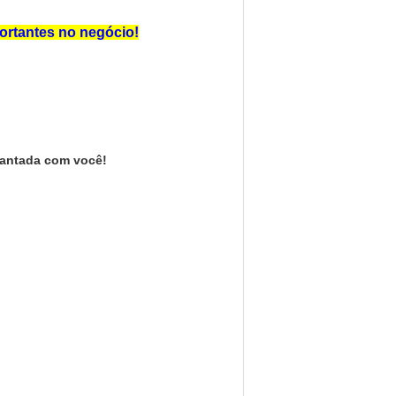
ortantes no negócio!
iantada com você!