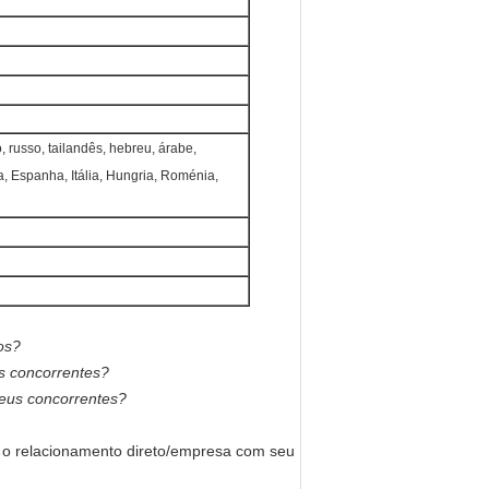
, russo, tailandês, hebreu, árabe,
a, Espanha, Itália, Hungria, Roménia,
os?
s concorrentes?
eus concorrentes?
e o relacionamento direto/empresa com seu