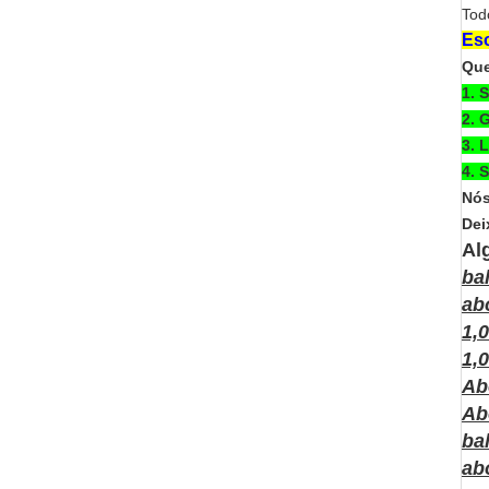
Tod
Esc
Que
1. 
2. 
3. 
4. 
Nós
Dei
Al
ba
ab
1,
1,
Ab
Ab
ba
ab