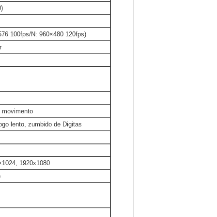
)
576 100fps/N: 960×480 120fps)
r
e movimento
ogo lento, zumbido de Digitas
0×1024, 1920x1080
)