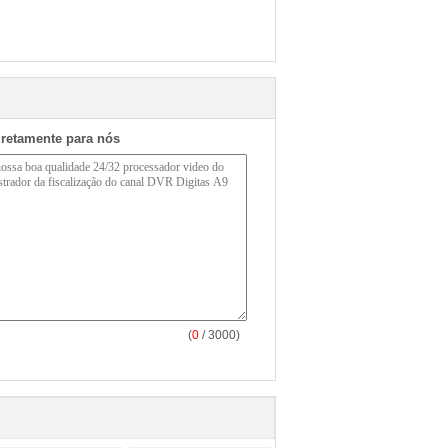
iretamente para nós
(
0
/ 3000)