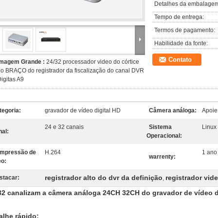
Detalhes da embalagem
Tempo de entrega:
Termos de pagamento:
Habilidade da fonte:
Contato
Imagem Grande :
24/32 processador video do córtice
o BRAÇO do registrador da fiscalização do canal DVR
igitas A9
tegoria:
gravador de vídeo digital HD
Câmera análoga:
Apoie
24 e 32 canais
Sistema
Linux
nal:
Operacional:
mpressão de
H.264
1 ano
warrenty:
eo:
registrador alto do dvr da definição
registrador vide
stacar:
,
32 canalizam a câmera análoga 24CH 32CH do gravador de vídeo 
alhe rápido: