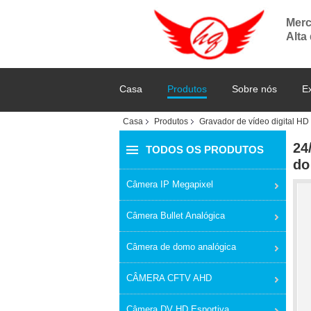
Merc
Alta
Casa
Produtos
Sobre nós
E
Casa
Produtos
Gravador de vídeo digital HD
24
TODOS OS PRODUTOS
do
Câmera IP Megapixel
Câmera Bullet Analógica
Câmera de domo analógica
CÂMERA CFTV AHD
Câmera DV HD Esportiva