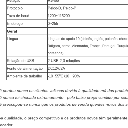
Relação
RS485
Protocolo
Pelco-D, Pelco-P
Taxa de baud
1200~115200
Endereço
0~255
Geral
Língua
Línguas do apoio 19 (chinês, inglês, polonês, checo
Búlgaro, persa, Alemanha, França, Portugal, Turqui
coreanos)
Relação de USB
2 USB 2,0 relações
Fonte de alimentação
DC12V/2A
Ambiente de trabalho
-10~55℃ /10 ~90%
ê perdeu nunca os clientes valiosos devido à qualidade má dos produt
ê nunca foi chocado extremamente - pelo baixo preço vendido por seu
ê preocupou-se nunca que os produtos de venda quentes novos dos s
oa qualidade, o preço competitivo e os produtos novos têm geralment
necedor.