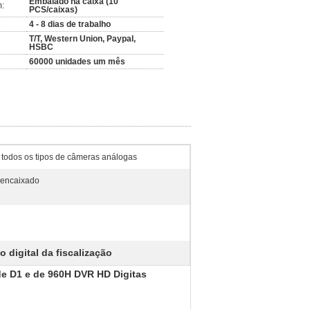
Embalado na caixa (10
:
PCS/caixas)
4 - 8 dias de trabalho
T/T, Western Union, Paypal,
HSBC
60000 unidades um mês
 todos os tipos de câmeras análogas
 encaixado
o digital da fiscalização
de D1 e de 960H DVR HD Digitas