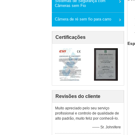
Sistemas de Segurança com
Câmeras sem Fio
Câmera de ré sem fio para carro
Certificações
Esp
Revisões do cliente
Muito apreciado pelo seu serviço
profissional e controlo de qualidade de
alto padrão, muito feliz por conhecê-lo.
—— Sr. Johnifere