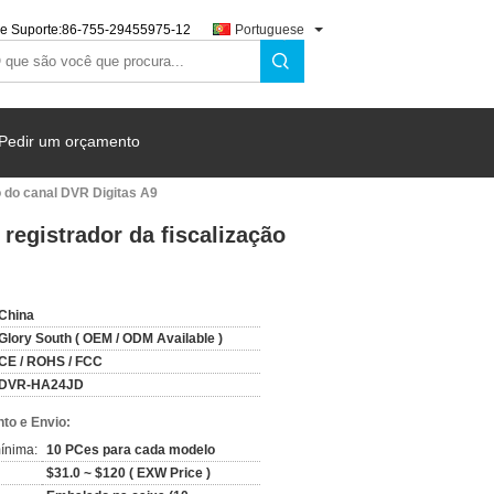
e Suporte:
86-755-29455975-12
Portuguese
Pedir um orçamento
o do canal DVR Digitas A9
registrador da fiscalização
China
Glory South ( OEM / ODM Available )
CE / ROHS / FCC
DVR-HA24JD
to e Envio:
ínima:
10 PCes para cada modelo
$31.0 ~ $120 ( EXW Price )