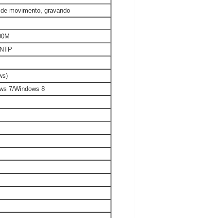
o de movimento, gravando
100M
 NTP
ws)
ws 7/Windows 8