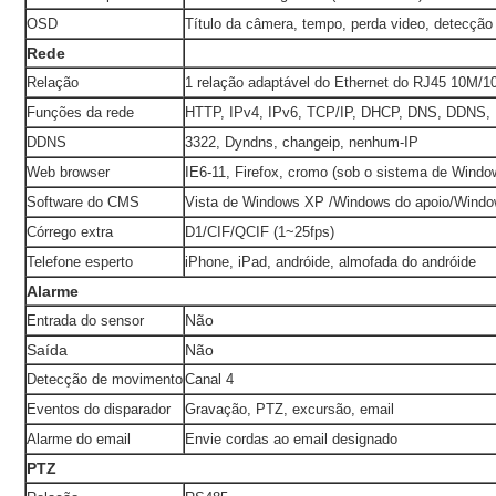
OSD
Título da câmera, tempo, perda video, detecçã
Rede
Relação
1 relação adaptável do Ethernet do RJ45 10M/
Funções da rede
HTTP, IPv4, IPv6, TCP/IP, DHCP, DNS, DDNS,
DDNS
3322, Dyndns, changeip, nenhum-IP
Web browser
IE6-11, Firefox, cromo (sob o sistema de Windo
Software do CMS
Vista de Windows XP /Windows do apoio/Windo
Córrego extra
D1/CIF/QCIF (1~25fps)
Telefone esperto
iPhone, iPad, andróide, almofada do andróide
Alarme
Não
Entrada do sensor
Saída
Não
Detecção de movimento
Canal 4
Eventos do disparador
Gravação, PTZ, excursão, email
Alarme do email
Envie cordas ao email designado
PTZ