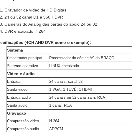
Gravador de vídeo de HD Digitas
24 ou 32 canal D1 e 960H DVR
Câmeras do Analog das partes do apoio 24 ou 32
DVR encaixado H.264
ecificações (4CH AHD DVR como o exemplo):
Sistema
Processador do córtice A9 do BRAÇO
Processador principal
Sistema operativo
LINUX encaixado
Vídeo e áudio
Entrada-
24 canais, canal 32
Saída video
1 VGA, 1 TEVÊ, 1 HDMI
Entrada audio
24 canais ou 32 canalizam, RCA
Saída audio
1 canal, RCA
Gravação
Compressão video
H.264
Compressão audio
ADPCM