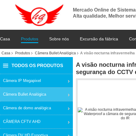
Mercado Online de Sistem
Alta qualidade, Melhor serv
Casa
Produtos
Sobre nós
Excursão da fábrica
Con
Casa
Produtos
Câmera Bullet Analógica
A visão nocturna infravermelha
A visão nocturna in
TODOS OS PRODUTOS
segurança do CCTV d
Câmera IP Megapixel
Câmera Bullet Analógica
Câmera de domo analógica
CÂMERA CFTV AHD
Câmera DV HD Esportiva