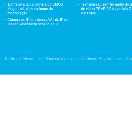
1/3" rede alta da câmera do CMOS
Transmissão sem fio audio do 
Megapixel, câmera home da
de vídeo PDVR 3G da polícia G
monitoração
vista viva
Câmera do IP da câmera/Wifi do IP de
Megapixel/câmera sem fio do IP
Política de Privacidade
|
China cp mais o preço da câmera 5mp fornecedor.
Cop