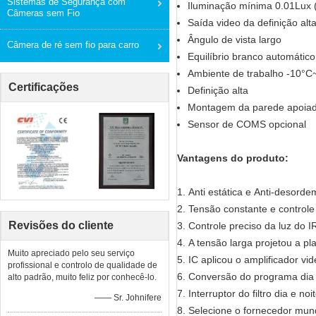
Sistemas de Segurança com
Iluminação mínima 0.01Lux 
Câmeras sem Fio
Saída video da definição al
Ângulo de vista largo
Câmera de ré sem fio para carro
Equilíbrio branco automático
Ambiente de trabalho -10°
Certificações
Definição alta
Montagem da parede apoia
Sensor de COMS opcional
Vantagens do produto:
1. Anti estática e Anti-desorde
2. Tensão constante e controle 
Revisões do cliente
3. Controle preciso da luz do I
4. A tensão larga projetou a 
Muito apreciado pelo seu serviço
5. IC aplicou o amplificador vi
profissional e controlo de qualidade de
6. Conversão do programa dia 
alto padrão, muito feliz por conhecê-lo.
7. Interruptor do filtro dia e noi
—— Sr. Johnifere
8. Selecione o fornecedor mun