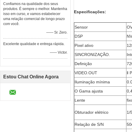
Confiamos na qualidade dos seus
produtos. É sempre o melhor. Mantenha
Especificações:
isso em curso, e vamos estabelecer
uma relação comercial de longo prazo
com você.
Sensor
OV
—— Sr. Zero.
DSP
NV
Excelente qualidade e entrega rápida.
Pixel ativo
12
—— Victor.
SINCRONIZAÇÃO.
In
Definição
72
VIDEO.OUT
‖ 
Estou Chat Online Agora
Iluminação mínima
0.
O Gama ajusta
0,
Lente
fix
Obturador elétrico
1/
Relação de S/N
50