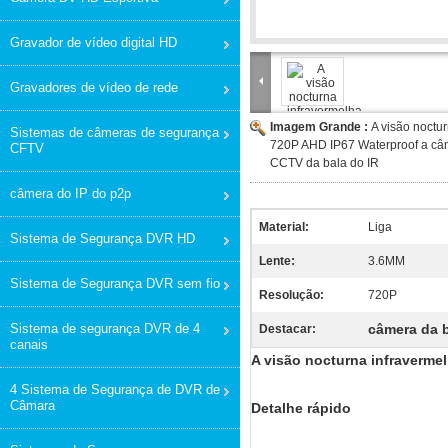
Gravador de vídeo digital HD
Gravadores de vídeo de rede
Imagem Grande :
A visão noctur
Sistemas de câmeras de segurança
720P AHD IP67 Waterproof a câ
CFTV
CCTV da bala do IR
câmera do IP do p2p
Material:
Liga
Sistema de Segurança DVR HD
Lente:
3.6MM
Sistema de Segurança DVR sem fio
Resolução:
720P
Sistema de segurança DVR de 4
câmera da b
Destacar:
canais
A visão nocturna infraverme
4 Sistema de Segurança de DVR de
Câmara
Detalhe rápido