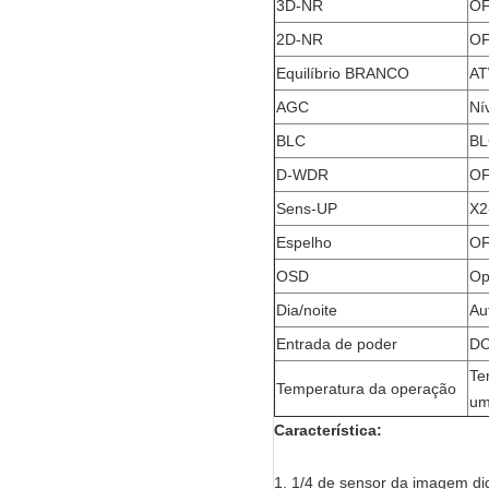
3D-NR
OF
2D-NR
OF
Equilíbrio BRANCO
AT
AGC
Ní
BLC
BL
D-WDR
OF
Sens-UP
X2
Espelho
OF
OSD
Op
Dia/noite
Au
Entrada de poder
DC
Te
Temperatura da operação
um
Característica:
1. 1/4 de sensor da imagem di