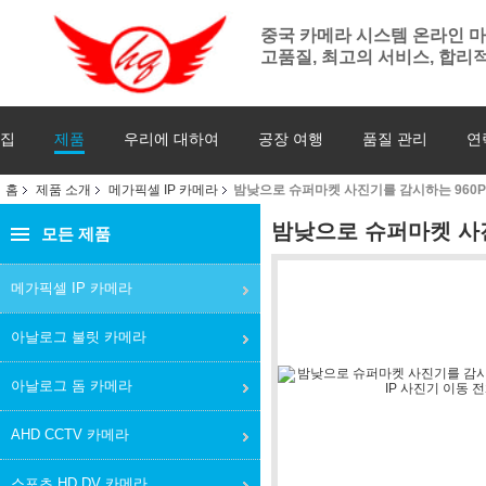
중국 카메라 시스템 온라인 
고품질, 최고의 서비스, 합리적
집
제품
우리에 대하여
공장 여행
품질 관리
연
홈
제품 소개
메가픽셀 IP 카메라
밤낮으로 슈퍼마켓 사진기를 감시하는 960P Me
밤낮으로 슈퍼마켓 사진기
모든 제품
메가픽셀 IP 카메라
아날로그 불릿 카메라
아날로그 돔 카메라
AHD CCTV 카메라
스포츠 HD DV 카메라