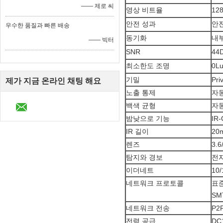
—— 제로 씨
영상 비트율
12
안전 성과
안
우수한 품질과 빠른 배송
동기화
내
—— 빅터
SNR
44
최소한도 조명
0Lu
기밀
Pr
제가 지금 온라인 채팅 해요
노출 통제
자
백색 균형
자
밤낮으로 기능
IR
IR 길이
20
렌즈
3.
탐지와 경보
전자
이더네트
10
네트워크 프로토콜
표준
SMT
네트워크 전송
P
전력 공급
DC