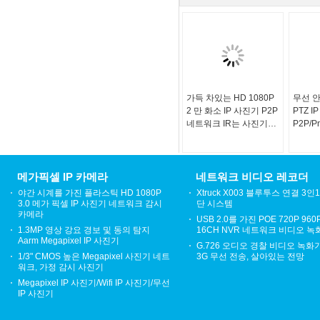
가득 차있는 HD 1080P
무선 안
2 만 화소 IP 사진기 P2P
PTZ I
네트워크 IR는 사진기를
P2P/
잘랐습니다
진기
메가픽셀 IP 카메라
네트워크 비디오 레코더
야간 시계를 가진 플라스틱 HD 1080P
Xtruck X003 블루투스 연결 3인
3.0 메가 픽셀 IP 사진기 네트워크 감시
단 시스템
카메라
USB 2.0를 가진 POE 720P 96
1.3MP 영상 강요 경보 및 동의 탐지
16CH NVR 네트워크 비디오 녹
Aarm Megapixel IP 사진기
G.726 오디오 경찰 비디오 녹화기
1/3" CMOS 높은 Megapixel 사진기 네트
3G 무선 전송, 살아있는 전망
워크, 가정 감시 사진기
Megapixel IP 사진기/Wifi IP 사진기/무선
IP 사진기