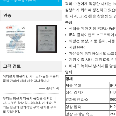
객의 수천에게 적당한 시키는 Ino
실행하기 위하여 정진하고 있습니
인증
한 시켜, 그(것)들을 참을성 있
특징
선택을 위한 지원 P2P와 PnP
IE와 클라이언트 소프트웨어 
역광선 보상, 자동 홍채, 자
지원 NVR
자유롭게 통제하십시오 소프트웨
지원 이중 시내, 지원 iOS, 
비디오 녹화/재생/시사를 달
고객 검토
명세
여러분의 전문적인 서비스와 높은 수준의
명세
품질 관리에 대해 매우 감사합니다.
제품 유형
IP
—— 존니퍼 씨
심상 감지기
HI
우리는 당신의 제품의 품질을 신뢰합니
효과적인 화소
96
다. 그것은 항상 최고입니다. 이 계속, 우
영상 압축
H.2
리는 당신과 장기적인 무역 관계를 구축
할 것입니다.
영상 프레임 속도
25