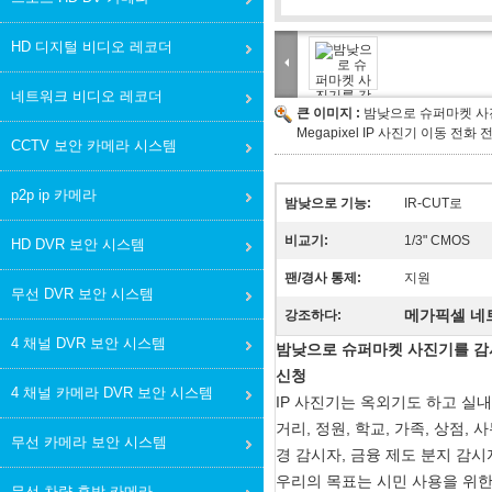
HD 디지털 비디오 레코더
네트워크 비디오 레코더
큰 이미지 :
밤낮으로 슈퍼마켓 사진
Megapixel IP 사진기 이동 전화 
CCTV 보안 카메라 시스템
p2p ip 카메라
밤낮으로 기능:
IR-CUT로
비교기:
1/3" CMOS
HD DVR 보안 시스템
팬/경사 통제:
지원
무선 DVR 보안 시스템
메가픽셀 네
강조하다:
4 채널 DVR 보안 시스템
밤낮으로 슈퍼마켓 사진기를 감시하는
신청
4 채널 카메라 DVR 보안 시스템
IP 사진기는 옥외기도 하고 실
거리, 정원, 학교, 가족, 상점,
무선 카메라 보안 시스템
경 감시자, 금융 제도 분지 감시자
우리의 목표는 시민 사용을 위한 
무선 차량 후방 카메라