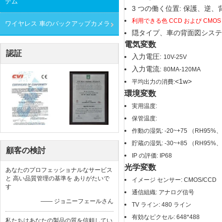
テム
3 つの働く位置: 保護、逆、
利用できる色 CCD および CMOS
ワイヤレス 車のバックアップカメラ
隠タイプ、車の背面図システ
電気変数
認証
入力電圧:
1
0V-25V
入力電流:
80MA-120MA
<1w>
平均出力の消費:
環境変数
実用温度:
保管温度:
作動の湿気: -20~+75 （RH95
貯蔵の湿気: -30~+85 （RH95
顧客の検討
IP の評価: IP68
光学変数
あなたのプロフェッショナルなサービス
と 高い品質管理の基準を ありがたいで
イメージ センサー: CMOS/CCD
す
通信組織: アナログ信号
—— ジョニーフェールさん
TV ライン: 480 ライン
有効なピクセル: 648*488
私たちはあなたの製品の質を信頼してい