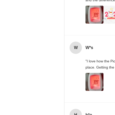
and the difference
W
W*s
"I love how the Pi
place. Getting the
H
h*o