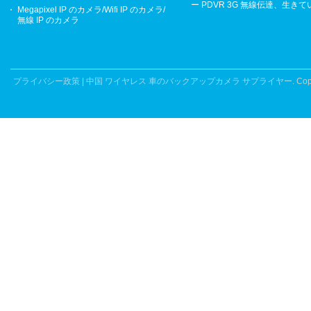
ー PDVR 3G 無線伝達、生き
Megapixel IP のカメラ/Wifi IP のカメラ/
無線 IP のカメラ
プライバシー政策
|
中国 ワイヤレス 車のバックアップカメラ サプライヤー.
Cop