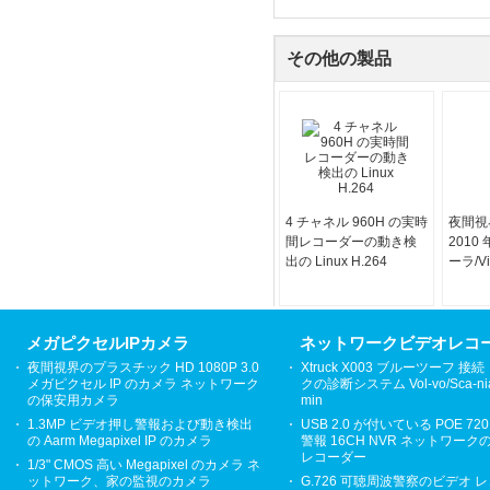
その他の製品
4 チャネル 960H の実時
夜間視界
間レコーダーの動き検
201
出の Linux H.264
ーラ/V
クアッ
ム
メガピクセルIPカメラ
ネットワークビデオレコ
夜間視界のプラスチック HD 1080P 3.0
Xtruck X003 ブルーツーフ 接
メガピクセル IP のカメラ ネットワーク
クの診断システム Vol-vo/Sca-ni
の保安用カメラ
min
1.3MP ビデオ押し警報および動き検出
USB 2.0 が付いている POE 720
の Aarm Megapixel IP のカメラ
警報 16CH NVR ネットワーク
レコーダー
1/3" CMOS 高い Megapixel のカメラ ネ
ットワーク、家の監視のカメラ
G.726 可聴周波警察のビデオ 