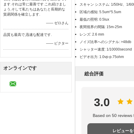
ます.それは常に最善です.これ続けまし
スキャン システム: 1/50Hz、1/60
ょう,そして私たちはあなたと長期的な
区域の感知: 5.5um*5.5um
貿易関係を確立します.
最低の照明: 0.5lux
—— ゼロさん
夜間視界の間隔: 15m-25m
レンズ: 2.6 mm
品質も最高で,迅速な配達です.
ノイズ比率へのシグナル: >48db
—— ビクター
シャッター速度: 1/10000second
ビデオ出力: 1.0vp-p.75ohm
オンラインです
総合評価
3.0
Based on 50 reviews f
レビューを