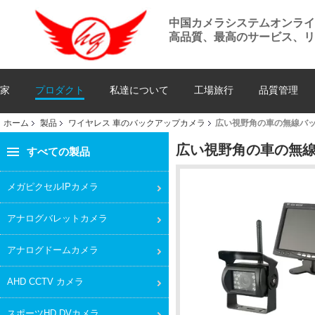
中国カメラシステムオンラ
高品質、最高のサービス、リ
家
プロダクト
私達について
工場旅行
品質管理
ホーム
製品
ワイヤレス 車のバックアップカメラ
広い視野角の車の無線バッ
広い視野角の車の無線
すべての製品
メガピクセルIPカメラ
アナログバレットカメラ
アナログドームカメラ
AHD CCTV カメラ
スポーツHD DVカメラ