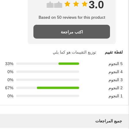
الشهادات
زبون مراجعة
شكراً جزيلاً على الخدمة المهنية والتحكم في
الجودة
—— السيد (جونيفير)
نحن نثق بجودة منتجاتكم إنها دائماً الأفضل
استمروا بهذا وسوف نقوم بإقامة علاقة تجارية
طويلة الأجل معكم
—— السيد (صفر)