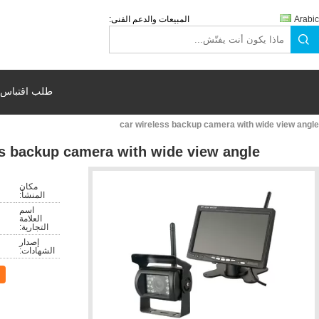
صين للكاميرات عبر الإنترنت
الية، أفضل خدمة، سعر معقول.
ضبط الجودة
جولة في المعمل
حول بنا
المنتجات
منزل
كاميرا رؤية خلفية لاسلكية للسيارة
المنتجات
منزل
جميع المنتجات
كاميرا IP ميجابيكسل
كاميرا رصاصة التناظرية
كاميرا القبة
كاميرا CCTV AHD
كاميرا HD DV الرياضية