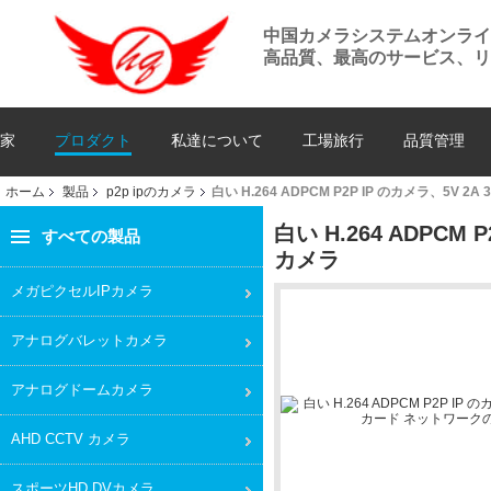
中国カメラシステムオンラ
高品質、最高のサービス、リ
家
プロダクト
私達について
工場旅行
品質管理
ホーム
製品
p2p ipのカメラ
白い H.264 ADPCM P2P IP のカメラ、5V
白い H.264 ADPCM
すべての製品
カメラ
メガピクセルIPカメラ
アナログバレットカメラ
アナログドームカメラ
AHD CCTV カメラ
スポーツHD DVカメラ