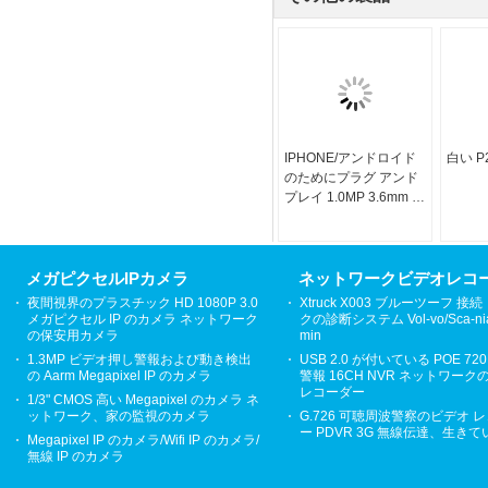
IPHONE/アンドロイド
白い P
のためにプラグ アンド
プレイ 1.0MP 3.6mm レ
ンズ P2P IP のカメラ
メガピクセルIPカメラ
ネットワークビデオレコ
夜間視界のプラスチック HD 1080P 3.0
Xtruck X003 ブルーツーフ 接
メガピクセル IP のカメラ ネットワーク
クの診断システム Vol-vo/Sca-ni
の保安用カメラ
min
1.3MP ビデオ押し警報および動き検出
USB 2.0 が付いている POE 720
の Aarm Megapixel IP のカメラ
警報 16CH NVR ネットワーク
レコーダー
1/3" CMOS 高い Megapixel のカメラ ネ
ットワーク、家の監視のカメラ
G.726 可聴周波警察のビデオ 
ー PDVR 3G 無線伝達、生き
Megapixel IP のカメラ/Wifi IP のカメラ/
無線 IP のカメラ