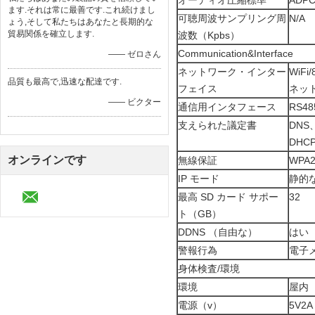
オーディオ圧縮標準
ADP
ます.それは常に最善です.これ続けまし
可聴周波サンプリング周
N/A
ょう,そして私たちはあなたと長期的な
貿易関係を確立します.
波数（Kpbs）
Communication&Interface
—— ゼロさん
ネットワーク・インター
WiFi
品質も最高で,迅速な配達です.
フェイス
ネッ
—— ビクター
通信用インタフェース
RS48
支えられた議定書
DNS
DHCP
オンラインです
無線保証
WPA
IP モード
静的な
最高 SD カード サポー
32
ト（GB）
DDNS （自由な）
はい
警報行為
電子
身体検査/環境
環境
屋内
電源（v）
5V2A