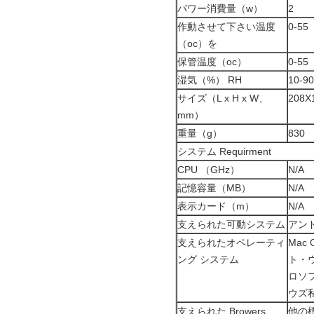
パワー消費量（w）
2
作動させて下さい温度
0-55
（oc）を
保管温度（oc）
0-55
湿気（%） RH
10-90
サイズ（L x H x W、
208X
mm）
重量（g）
830
システム Requirment
CPU （GHz）
N/A
記憶容量（MB）
N/A
表示カード（m）
N/A
支えられた可動システム
アンド
支えられたオペレーティ
Ma
ング システム
ト・ウ
ロソ
ウズ
支えられた Browers
他の標