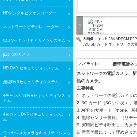
HDデジタルビデオレコーダー
ネットワークビデオレコーダー
大画像 :
白い H.264 ADPCM P2
CCTVセキュリティカメラシステム
32G SD カード ネットワーク
p2p ipのカメラ
携帯電話ネッ
ハイライト:
HD DVR セキュリティシステム
ネットワークの電話カメラ、新しい w
話のカメラ。
無線DVRセキュリティシステム
主要特点
1. ネットワークの電話カメ
4チャンネルDVRセキュリティシス
テム
2. 3C カード（3C いいえ
3. APP のサポート iPhone
4台カメラDVRセキュリティシステ
4. 無線センサー警報。（リモ
ム
5. 実時間ビデオ呼出し、カメ
6. 産業等級によって埋め込まれ
ワイヤレスカメラセキュリティシス