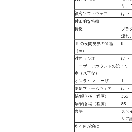
リ、I
顧客ソフトウェア
はい
付加的な特徴
特徴
プラグ
流れ
IR の夜間視界の間隔
9
（m）
対面ラジオ
はい
ユーザ・アカウントの設
3 つ
定（水平な）
オンライン ユーザ
1
更新ファームウェア
はい
鍋/傾き横（程度）
355
鍋/傾き縦（程度）
85
言語
スペイ
リア語
ある何が箱に