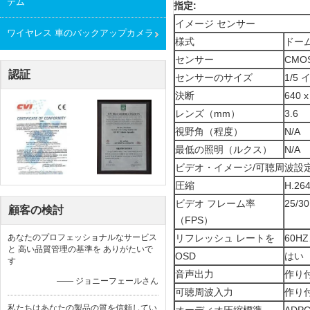
テム
指定:
イメージ センサー
ワイヤレス 車のバックアップカメラ
様式
ドー
センサー
CMO
認証
センサーのサイズ
1/5
決断
640 
レンズ（mm）
3.6
視野角（程度）
N/A
最低の照明（ルクス）
N/A
ビデオ・イメージ/可聴周波設
圧縮
H.26
ビデオ フレーム率
25/30
顧客の検討
（FPS）
あなたのプロフェッショナルなサービス
リフレッシュ レートを
60H
と 高い品質管理の基準を ありがたいで
OSD
はい
す
音声出力
作り
—— ジョニーフェールさん
可聴周波入力
作り付
私たちはあなたの製品の質を信頼してい