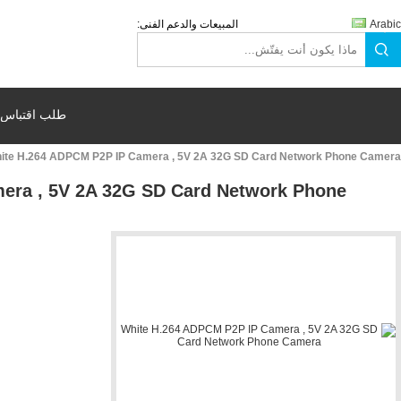
صين للكاميرات عبر الإنترنت
الية، أفضل خدمة، سعر معقول.
ضبط الجودة
جولة في المعمل
حول بنا
المنتجات
منزل
كاميرا IP P2P
المنتجات
منزل
White H.264 ADPCM 
جميع المنتجات
Camera
تفاصيل المنتج:
كاميرا IP ميجابيكسل
اتصل
كاميرا رصاصة التناظرية
كاميرا القبة
كاميرا CCTV AHD
كاميرا HD DV الرياضية